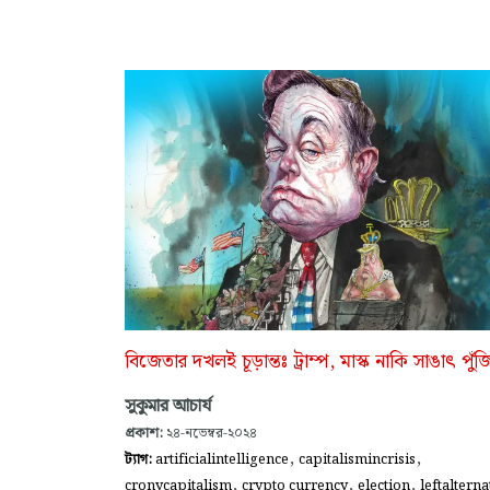
বিজেতার দখলই চূড়ান্তঃ ট্রাম্প, মাস্ক নাকি সাঙাৎ পুঁজ
সুকুমার আচার্য
প্রকাশ:
২৪-নভেম্বর-২০২৪
,
,
ট্যাগ:
artificialintelligence
capitalismincrisis
,
,
,
cronycapitalism
crypto currency
election
leftalterna