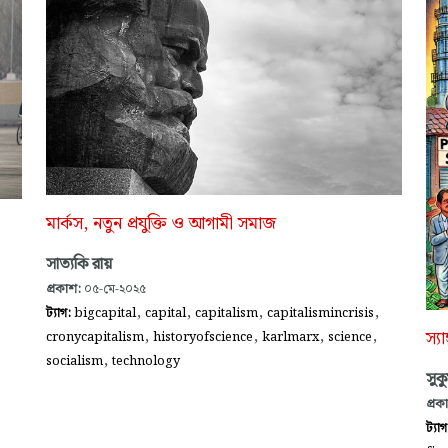
মার্কস, নতুন প্রযুক্তি ও আগামী সমাজ
সাত্যকি রায়
প্রকাশ:
০৫-মে-২০২৫
,
,
,
,
ট্যাগ:
bigcapital
capital
capitalism
capitalismincrisis
,
,
,
,
স্য
cronycapitalism
historyofscience
karlmarx
science
,
socialism
technology
সুক
প্রক
ট্যা