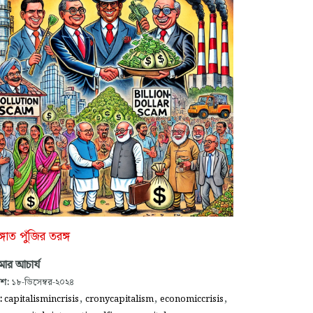
াঙ্গাত পুঁজির তরঙ্গ
ুমার আচার্য
াশ:
১৮-ডিসেম্বর-২০২৪
,
,
,
গ:
capitalismincrisis
cronycapitalism
economiccrisis