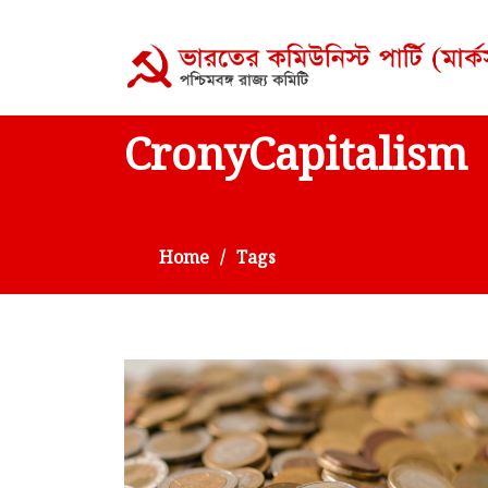
CronyCapitalism
Home
Tags