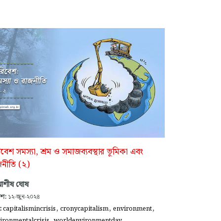
বেশ সমস্যা, শ্রম ও সমাজব্যবস্থার ভূমিকা এবং
জনীতি (২)
ামাশীষ ঘোষ
াশ:
১২-জুন-২০২৪
,
,
,
গ:
capitalismincrisis
cronycapitalism
environment
,
ironmentalcrisis
worldenvironmentday