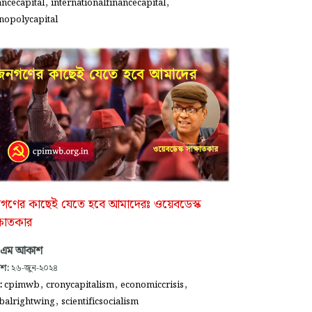
,
,
ancecapital
internationalfinancecapital
opolycapital
গণের কাছেই যেতে হবে আমাদেরঃ ওয়েবডেস্ক
্ষাতকার
 এম আকাশ
াশ:
২৬-জুন-২০২৪
,
,
,
গ:
cpimwb
cronycapitalism
economiccrisis
,
balrightwing
scientificsocialism