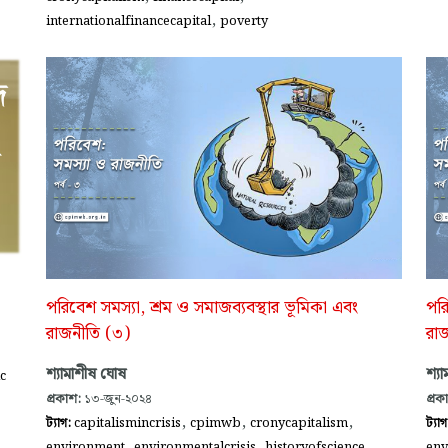
,
internationalfinancecapital
poverty
পরিবেশ সমস্যা, শ্রম ও সমাজব্যবস্থার ভূমিকা এবং
পরি
রাজনীতি (৩)
রা
শ্যামাশীষ ঘোষ
শ্য
c
প্রকাশ:
১৩-জুন-২০২৪
প্রক
,
,
,
ট্যাগ:
capitalismincrisis
cpimwb
cronycapitalism
ট্যা
,
,
,
environment
environmentalcrisis
historyofscience
env