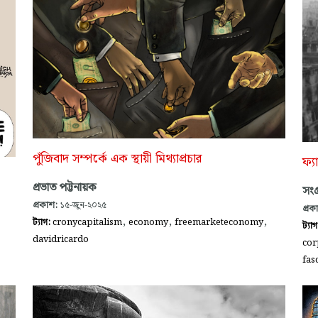
পুঁজিবাদ সম্পর্কে এক স্থায়ী মিথ্যাপ্রচার
ফ্য
প্রভাত পট্টনায়ক
সংগ্
প্রকাশ:
১৫-জুন-২০২৫
প্রক
,
,
,
ট্যাগ:
cronycapitalism
economy
freemarketeconomy
ট্যা
davidricardo
cor
fas