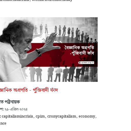
্ঞানিক অগ্রগতি - পুঁজিবাদী ফাঁদ
ভাত পট্টনায়ক
াশ:
২৯-এপ্রিল-২০২৪
,
,
,
,
গ:
capitalismincrisis
cpim
cronycapitalism
economy
ence