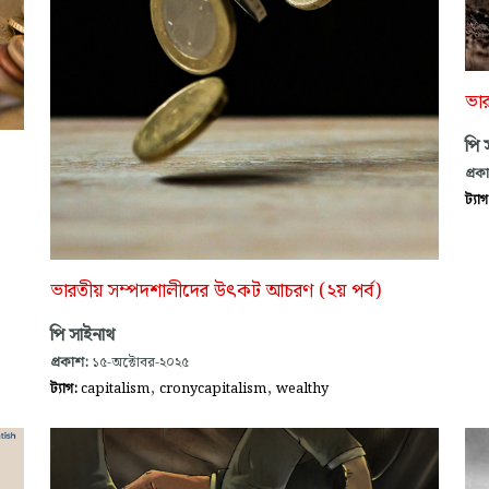
ভা
পি 
প্রক
ট্যা
ভারতীয় সম্পদশালীদের উৎকট আচরণ (২য় পর্ব)
পি সাইনাথ
প্রকাশ:
১৫-অক্টোবর-২০২৫
,
,
ট্যাগ:
capitalism
cronycapitalism
wealthy