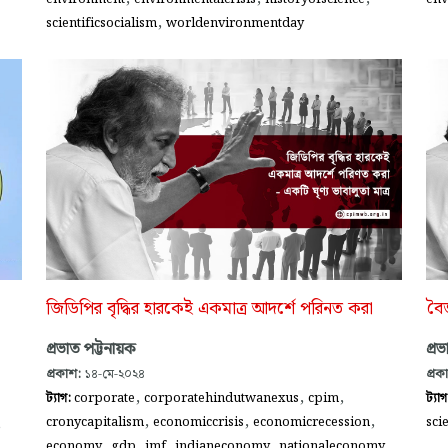
,
scientificsocialism
worldenvironmentday
জিডিপির বৃদ্ধির হারকেই একমাত্র আদর্শে পরিনত করা
বৈজ
প্রভাত পট্টনায়ক
প্র
প্রকাশ:
১৪-মে-২০২৪
প্রক
,
,
,
ট্যাগ:
corporate
corporatehindutwanexus
cpim
ট্যা
,
,
,
,
cronycapitalism
economiccrisis
economicrecession
sci
,
,
,
,
,
economy
gdp
imf
indianeconomy
nationaleconomy