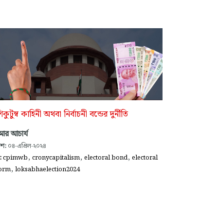
িকুটুম্ব কাহিনী অথবা নির্বাচনী বন্ডের দুর্নীতি
ুমার আচার্য
াশ:
০৪-এপ্রিল-২০২৪
,
,
,
গ:
cpimwb
cronycapitalism
electoral bond
electoral
,
orm
loksabhaelection2024