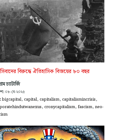
াসিবাদের বিরুদ্ধে ঐতিহাসিক বিজয়ের ৮০ বছর
রাম চ্যাটার্জি
াশ:
০৮-মে-২০২৫
,
,
,
,
গ:
bigcapital
capital
capitalism
capitalismincrisis
,
,
,
poratehindutwanexus
cronycapitalism
fascism
neo-
cism