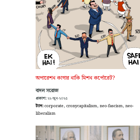
অপারেশন কাগার নাকি মিশন কর্পোরেট?
বাদল সরোজ
প্রকাশ:
২২-জুন-২০২৫
,
,
,
ট্যাগ:
corporate
cronycapitalism
neo-fascism
neo-
liberalism