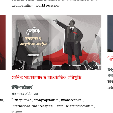
,
neoliberalism
world recession
নিশ
সুক
প্রক
লেনিন: সাম্রাজ্যবাদ ও আন্তর্জাতিক লগ্নিপুঁজি
ট্যা
শ্রীদীপ ভট্টাচার্য
ref
প্রকাশ:
২২-এপ্রিল-২০২৪
,
,
,
,
ism
ট্যাগ:
cpimwb
cronycapitalism
financecapital
,
,
,
internationalfinancecapital
lenin
scientificsocialism
vilenin