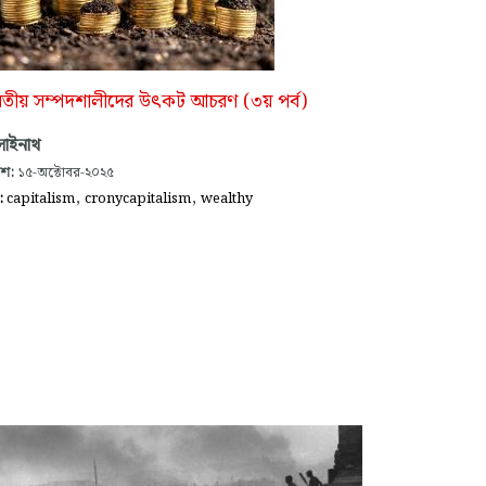
রতীয় সম্পদশালীদের উৎকট আচরণ (৩য় পর্ব)
সাইনাথ
াশ:
১৫-অক্টোবর-২০২৫
,
,
গ:
capitalism
cronycapitalism
wealthy