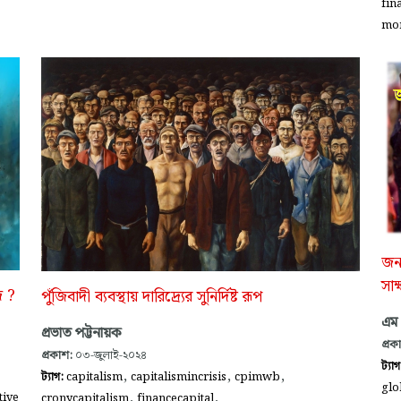
fin
mon
জন
সাক
ি ?
পুঁজিবাদী ব্যবস্থায় দারিদ্র্যের সুনির্দিষ্ট রূপ
এম
প্রভাত পট্টনায়ক
প্রক
প্রকাশ:
০৩-জুলাই-২০২৪
ট্যা
,
,
,
ট্যাগ:
capitalism
capitalismincrisis
cpimwb
glo
,
,
tive
cronycapitalism
financecapital