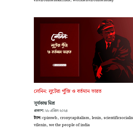
environmentalcrisis
worldenvironmentday
লেনিন: লুটেরা পুঁজি ও বর্তমান ভারত
সূর্যকান্ত মিশ্র
প্রকাশ:
২২-এপ্রিল-২০২৪
,
,
,
ট্যাগ:
cpimwb
cronycapitalism
lenin
scientificsocial
,
vilenin
we the people of india