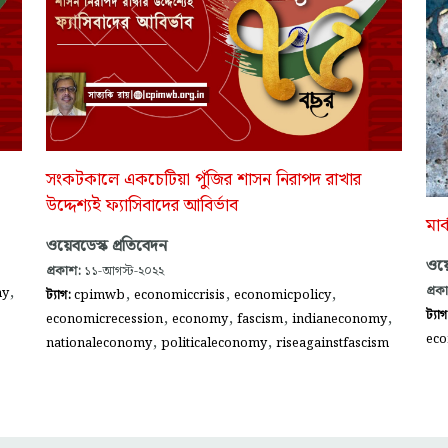
সংকটকালে একচেটিয়া পুঁজির শাসন নিরাপদ রাখার
উদ্দেশ্যই ফ্যাসিবাদের আবির্ভাব
মার
ওয়েবডেস্ক প্রতিবেদন
ওয়ে
প্রকাশ:
১১-আগস্ট-২০২২
,
প্রক
,
,
,
my
ট্যাগ:
cpimwb
economiccrisis
economicpolicy
ট্যা
,
,
,
,
economicrecession
economy
fascism
indianeconomy
eco
,
,
nationaleconomy
politicaleconomy
riseagainstfascism