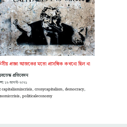
্কসীয় প্রজ্ঞা আজকের মতো প্রাসঙ্গিক কখনো ছিল না
বডেস্ক প্রতিবেদন
াশ:
১২-আগস্ট-২০২১
,
,
,
গ:
capitalismincrisis
cronycapitalism
democracy
,
nomiccrisis
politicaleconomy