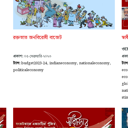
রক্তস্নাত জনবিরোধী বাজেট
স্ব
ওয়ে
প্রকাশ:
০৫-ফেব্রুয়ারি-২০২৩
প্রক
,
,
,
ট্যাগ:
budget2023-24
indianeconomy
nationaleconomy
ট্যা
politicaleconomy
eco
eco
glo
nat
sti