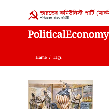
PoliticalEconomy
Home
Tags