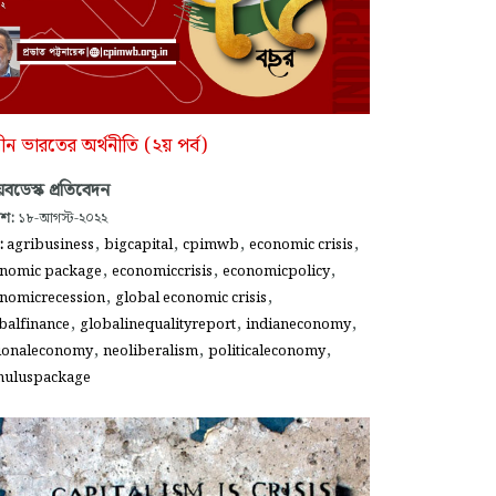
াধীন ভারতের অর্থনীতি (২য় পর্ব)
বডেস্ক প্রতিবেদন
াশ:
১৮-আগস্ট-২০২২
,
,
,
,
গ:
agribusiness
bigcapital
cpimwb
economic crisis
,
,
,
nomic package
economiccrisis
economicpolicy
,
,
nomicrecession
global economic crisis
,
,
,
balfinance
globalinequalityreport
indianeconomy
,
,
,
ionaleconomy
neoliberalism
politicaleconomy
muluspackage