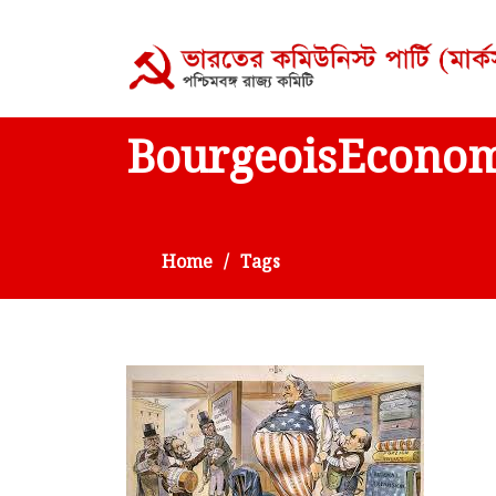
BourgeoisEconom
Home
Tags