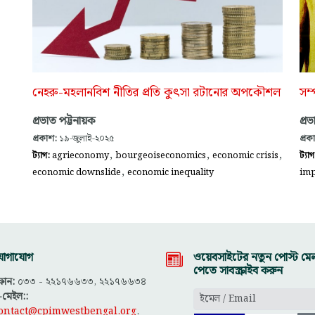
সম্প
নেহরু-মহলানবিশ নীতির প্রতি কুৎসা রটানোর অপকৌশল
প্র
প্রভাত পট্টনায়ক
প্রক
প্রকাশ:
১৯-জুলাই-২০২৫
,
,
,
ট্যা
ট্যাগ:
agrieconomy
bourgeoiseconomics
economic crisis
,
imp
economic downslide
economic inequality
োগাযোগ
ওয়েবসাইটের নতুন পোস্ট মেল
পেতে সাবস্ক্রাইব করুন
োন:
০৩৩ - ২২১৭৬৬৩৩, ২২১৭৬৬৩৪
-মেইল::
ontact@cpimwestbengal.org
,