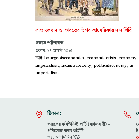
সাম্রাজ্যবাদ ও ভারতের উপর আমেরিকার দাদাগিরি
প্রভাত পট্টনায়ক
প্রকাশ:
১৪-আগস্ট-২০২৫
,
,
,
ট্যাগ:
bourgeoiseconomics
economic crisis
economy
,
,
,
imperialism
indianeconomy
politicaleconomy
us
imperialism
ঠিকানা:
য
ভারতের কমিউনিস্ট পার্টি (মার্কসবাদী) -
ফ
পশ্চিমবঙ্গ রাজ্য কমিটিি
ই
৩১, আলিমুদ্দিন স্ট্রিট
c