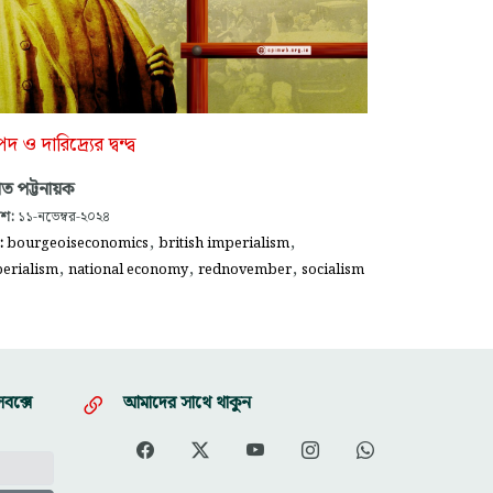
দ ও দারিদ্র্যের দ্বন্দ্ব
ভাত পট্টনায়ক
াশ:
১১-নভেম্বর-২০২৪
,
,
গ:
bourgeoiseconomics
british imperialism
,
,
,
erialism
national economy
rednovember
socialism
বক্সে
আমাদের সাথে থাকুন