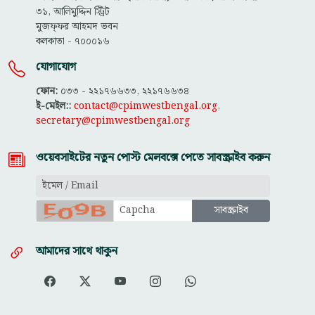
৩১, আলিমুদ্দিন স্ট্রিট
মুজফ্ফ‌র আহমদ ভবন
কলকাতা - ৭০০০১৬
যোগাযোগ
ফোন:
০৩৩ - ২২১৭৬৬৩৩, ২২১৭৬৬৩৪
ই-মেইল::
contact@cpimwestbengal.org
,
secretary@cpimwestbengal.org
ওয়েবসাইটের নতুন পোস্ট মেলবক্সে পেতে সাবস্ক্রাইব করুন
আমাদের সাথে থাকুন