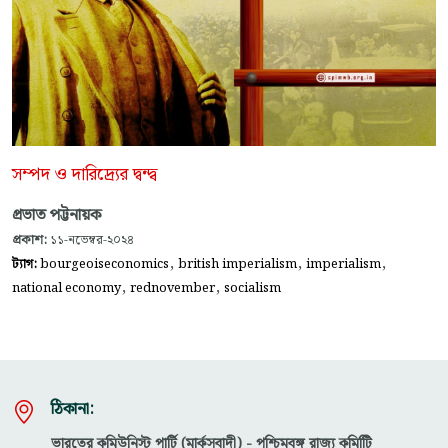
সম্পদ ও দারিদ্র্যের দ্বন্দ্ব
প্রভাত পট্টনায়ক
প্রকাশ:
১১-নভেম্বর-২০২৪
,
,
,
ট্যাগ:
bourgeoiseconomics
british imperialism
imperialism
,
,
national economy
rednovember
socialism
ঠিকানা:
ভারতের কমিউনিস্ট পার্টি (মার্কসবাদী) - পশ্চিমবঙ্গ রাজ্য কমিটিি