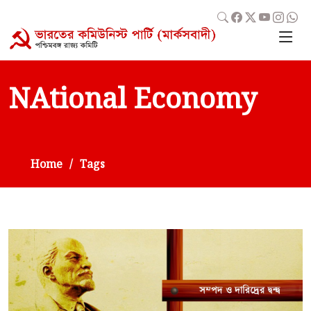
NAtional Economy
Home
Tags