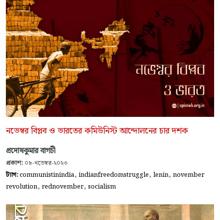
নভেম্বর বিপ্লব ও ভারতের কমিউনিস্ট আন্দোলনের চার দশক
প্রদোষকুমার বাগচী
প্রকাশ:
০৮-নভেম্বর-২০২৩
,
,
,
ট্যাগ:
communistinindia
indianfreedomstruggle
lenin
november
,
,
revolution
rednovember
socialism