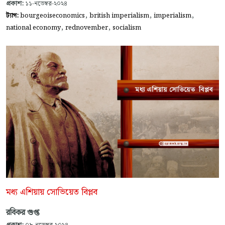
প্রকাশ:
১১-নভেম্বর-২০২৪
,
,
,
ট্যাগ:
bourgeoiseconomics
british imperialism
imperialism
,
,
national economy
rednovember
socialism
মধ্য এশিয়ায় সোভিয়েত বিপ্লব
রবিকর গুপ্ত