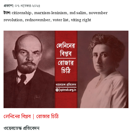
প্রকাশ:
০৭-নভেম্বর-২০২৫
,
,
,
ট্যাগ:
citizenship
marxism-leninism
md salim
november
,
,
,
revolution
rednovember
voter list
viting right
লেনিনের বিপ্লব | রোজার চিঠি
ওয়েবডেস্ক প্রতিবেদন