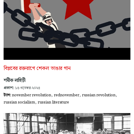
বিপ্লবের রক্তরাগে শেকল ভাঙার গান
শমীক লাহিড়ী
প্রকাশ:
১৫-নভেম্বর-২০২৫
,
,
,
ট্যাগ:
november revolution
rednovember
russian revolution
,
russian socialism
russian literature