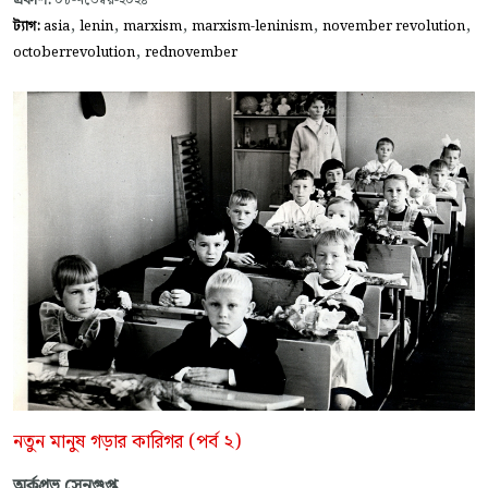
প্রকাশ:
০৮-নভেম্বর-২০২৪
,
,
,
,
,
ট্যাগ:
asia
lenin
marxism
marxism-leninism
november revolution
,
octoberrevolution
rednovember
নতুন মানুষ গড়ার কারিগর (পর্ব ২)
অর্কপ্রভ সেনগুপ্ত