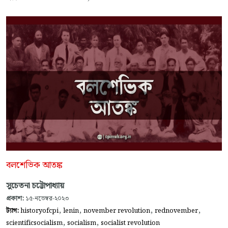
বলশেভিক আতঙ্ক
সুচেতনা চট্টোপাধ্যায়
প্রকাশ:
১৫-নভেম্বর-২০২৩
,
,
,
,
ট্যাগ:
historyofcpi
lenin
november revolution
rednovember
,
,
scientificsocialism
socialism
socialist revolution