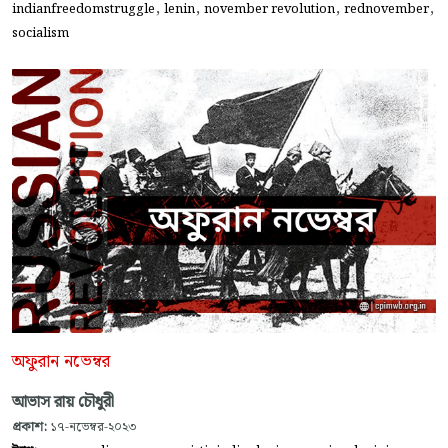
,
,
,
,
indianfreedomstruggle
lenin
november revolution
rednovember
socialism
অফুরান নভেম্বর
আভাস রায় চৌধুরী
প্রকাশ:
১৭-নভেম্বর-২০২৩