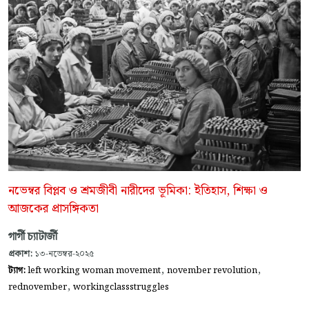
নভেম্বর বিপ্লব ও শ্রমজীবী নারীদের ভূমিকা: ইতিহাস, শিক্ষা ও
আজকের প্রাসঙ্গিকতা
গার্গী চ্যাটার্জী
প্রকাশ:
১৩-নভেম্বর-২০২৫
,
,
ট্যাগ:
left working woman movement
november revolution
,
rednovember
workingclassstruggles