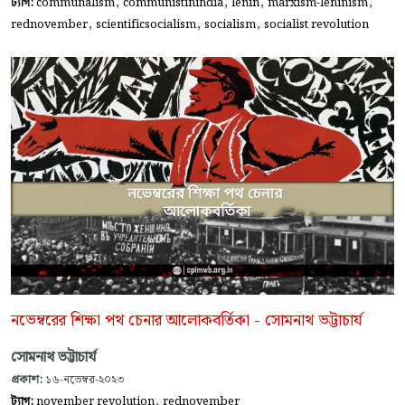
,
,
,
,
ট্যাগ:
communalism
communistinindia
lenin
marxism-leninism
,
,
,
rednovember
scientificsocialism
socialism
socialist revolution
নভেম্বরের শিক্ষা পথ চেনার আলোকবর্তিকা - সোমনাথ ভট্টাচার্য
সোমনাথ ভট্টাচার্য
প্রকাশ:
১৬-নভেম্বর-২০২৩
,
ট্যাগ:
november revolution
rednovember