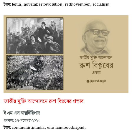
,
,
,
ট্যাগ:
lenin
november revolution
rednovember
socialism
জাতীয় মুক্তি আন্দোলনে রুশ বিপ্লবের প্রভাব
ই এম এস নাম্বুদিরিপাদ
প্রকাশ:
১৭-নভেম্বর-২০২৩
,
,
ট্যাগ:
communistinindia
ems namboodiripad