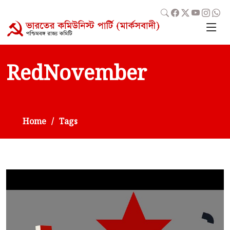
RedNovember
Home
Tags