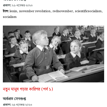
প্রকাশ:
২৬-নভেম্বর-২০২৩
,
,
,
,
ট্যাগ:
lenin
november revolution
rednovember
scientificsocialism
socialism
নতুন মানুষ গড়ার কারিগর (পর্ব ১)
অর্কপ্রভ সেনগুপ্ত
প্রকাশ:
২৫-নভেম্বর-২০২৩