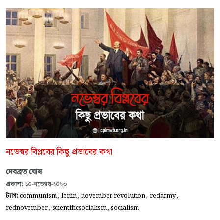
নভেম্বর বিপ্লবের কিছু প্রভাবের কথা
দেবব্রত ঘোষ
প্রকাশ:
১০-নভেম্বর-২০২৩
,
,
,
,
ট্যাগ:
communism
lenin
november revolution
redarmy
,
,
rednovember
scientificsocialism
socialism