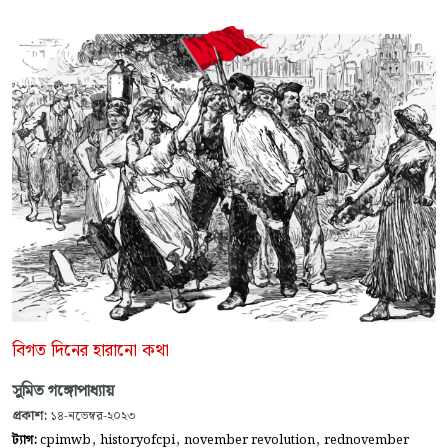
বিগত দিনের হারানো কথা
সুমিত গঙ্গোপাধ্যায়
প্রকাশ:
১৪-নভেম্বর-২০২৩
,
,
,
ট্যাগ:
cpimwb
historyofcpi
november revolution
rednovember