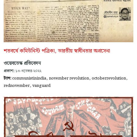
শতবর্ষে কমিউনিস্ট পত্রিকা, ভারতীয় স্বাধীনতার অগ্রসেনা
ওয়েবডেস্ক প্রতিবেদন
প্রকাশ:
১৩-নভেম্বর-২০২২
,
,
,
ট্যাগ:
communistinindia
november revolution
octoberrevolution
,
rednovember
vanguard