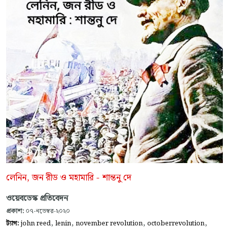
লেনিন, জন রীড ও মহামারি - শান্তনু দে
ওয়েবডেস্ক প্রতিবেদন
প্রকাশ:
০৭-নভেম্বর-২০২০
,
,
,
,
ট্যাগ:
john reed
lenin
november revolution
octoberrevolution