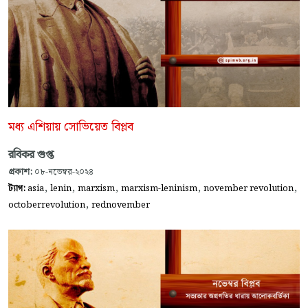
মধ্য এশিয়ায় সোভিয়েত বিপ্লব
রবিকর গুপ্ত
প্রকাশ:
০৮-নভেম্বর-২০২৪
,
,
,
,
,
ট্যাগ:
asia
lenin
marxism
marxism-leninism
november revolution
,
octoberrevolution
rednovember