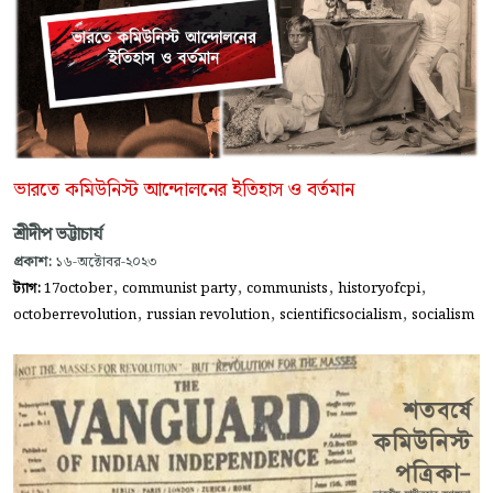
ভারতে কমিউনিস্ট আন্দোলনের ইতিহাস ও বর্তমান
শ্রীদীপ ভট্টাচার্য
প্রকাশ:
১৬-অক্টোবর-২০২৩
,
,
,
,
ট্যাগ:
17october
communist party
communists
historyofcpi
,
,
,
octoberrevolution
russian revolution
scientificsocialism
socialism