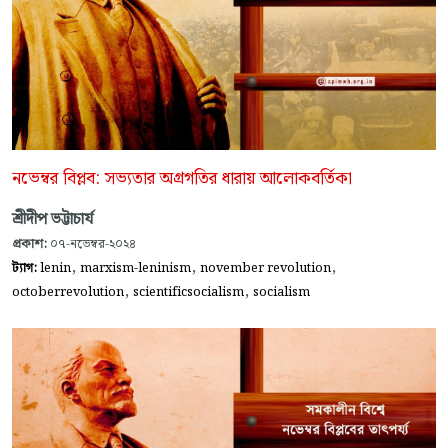
নভেম্বর বিপ্লব: সভ্যতার অগ্রগতির ধারায় আলোকবর্তিকা
শ্রীদীপ ভট্টাচার্য
প্রকাশ:
০৭-নভেম্বর-২০২৪
,
,
,
ট্যাগ:
lenin
marxism-leninism
november revolution
,
,
octoberrevolution
scientificsocialism
socialism