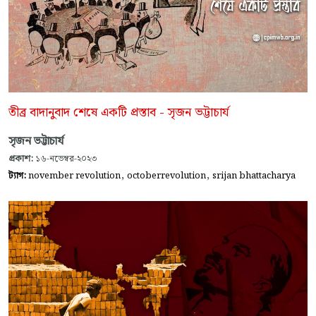
তীব্র বাদানুবাদ শেষে একটি প্রস্তাব - সৃজন ভট্টাচার্য
সৃজন ভট্টাচার্য
প্রকাশ:
১৬-নভেম্বর-২০২৩
,
,
ট্যাগ:
november revolution
octoberrevolution
srijan bhattacharya