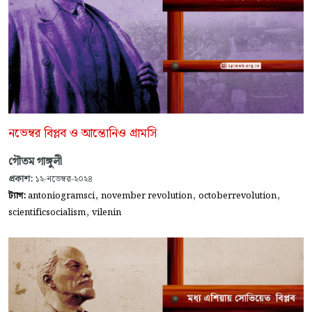
নভেম্বর বিপ্লব ও আন্তোনিও গ্রামসি
গৌতম গাঙ্গুলী
প্রকাশ:
১২-নভেম্বর-২০২৪
,
,
,
ট্যাগ:
antoniogramsci
november revolution
octoberrevolution
,
scientificsocialism
vilenin