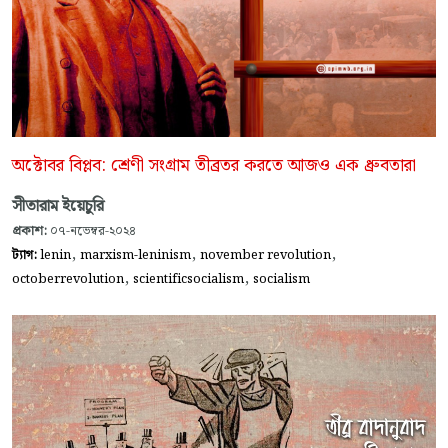
অক্টোবর বিপ্লব: শ্রেণী সংগ্রাম তীব্রতর করতে আজও এক ধ্রুবতারা
সীতারাম ইয়েচুরি
প্রকাশ:
০৭-নভেম্বর-২০২৪
,
,
,
ট্যাগ:
lenin
marxism-leninism
november revolution
,
,
octoberrevolution
scientificsocialism
socialism