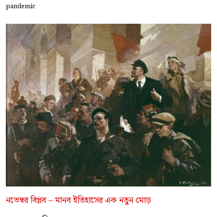
pandemic
নভেম্বর বিপ্লব – মানব ইতিহাসের এক নতুন মোড়