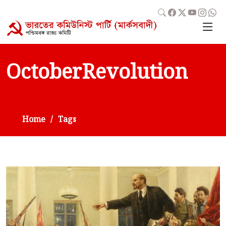
OctoberRevolution
Home
Tags