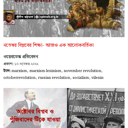
নভেম্বর বিপ্লবের শিক্ষা- আজও এক আলোকবর্তিকা
ওয়েবডেস্ক প্রতিবেদন
প্রকাশ:
১০-নভেম্বর-২০২২
,
,
,
ট্যাগ:
marxism
marxism-leninism
november revolution
,
,
,
octoberrevolution
russian revolution
socialism
vilenin