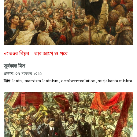
নভেম্বর বিপ্লব - তার আগে ও পরে
সূর্যকান্ত মিশ্র
প্রকাশ:
০৭-নভেম্বর-২০২৫
,
,
,
ট্যাগ:
lenin
marxism-leninism
octoberrevolution
surjakanta mishra