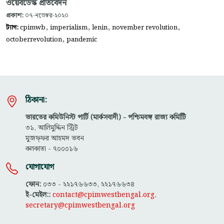
ওয়েবডেস্ক প্রতিবেদন
প্রকাশ:
০৭-নভেম্বর-২০২০
,
,
,
,
ট্যাগ:
cpimwb
imperialism
lenin
november revolution
,
octoberrevolution
pandemic
ঠিকানা:
ভারতের কমিউনিস্ট পার্টি (মার্কসবাদী) - পশ্চিমবঙ্গ রাজ্য কমিটিি
৩১, আলিমুদ্দিন স্ট্রিট
মুজফ্ফ‌র আহমদ ভবন
কলকাতা - ৭০০০১৬
যোগাযোগ
ফোন:
০৩৩ - ২২১৭৬৬৩৩, ২২১৭৬৬৩৪
ই-মেইল::
contact@cpimwestbengal.org
,
secretary@cpimwestbengal.org