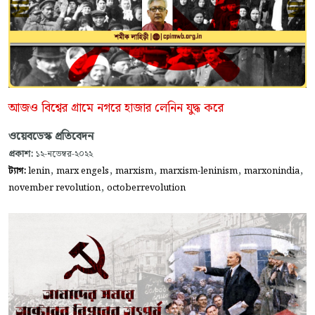
আজও বিশ্বের গ্রামে নগরে হাজার লেনিন যুদ্ধ করে
ওয়েবডেস্ক প্রতিবেদন
প্রকাশ:
১২-নভেম্বর-২০২২
,
,
,
,
,
ট্যাগ:
lenin
marx engels
marxism
marxism-leninism
marxonindia
,
november revolution
octoberrevolution