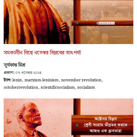
সমকালীন বিশ্বে নভেম্বর বিপ্লবের তাৎপর্য্য
সূর্যকান্ত মিশ্র
প্রকাশ:
০৭-নভেম্বর-২০২৪
,
,
,
ট্যাগ:
lenin
marxism-leninism
november revolution
,
,
octoberrevolution
scientificsocialism
socialism