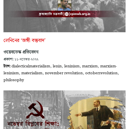
লেনিনের ‘জঙ্গী বস্তুবাদ’
ওয়েবডেস্ক প্রতিবেদন
প্রকাশ:
১১-নভেম্বর-২০২২
,
,
,
,
ট্যাগ:
dialecticalmaterialism
lenin
leninism
marxism
marxism-
,
,
,
,
leninism
materialism
november revolution
octoberrevolution
philosophy