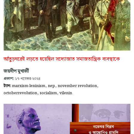
আঁতুড়ঘরেই লড়তে হয়েছিল সদ্যোজাত সমাজতান্ত্রিক ব্যবস্থাকে
জয়দীপ মুখার্জী
প্রকাশ:
১৭-নভেম্বর-২০২৪
,
,
,
ট্যাগ:
marxism-leninism
nep
november revolution
,
,
octoberrevolution
socialism
vilenin