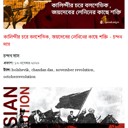
কালিন্দীর চরে বলশেভিক, জয়দেবের লেনিনের কাছে শক্তি - চন্দন
দাস
চন্দন দাস
প্রকাশ:
১৩-নভেম্বর-২০২৩
,
,
,
ট্যাগ:
bolshevik
chandan das
november revolution
octoberrevolution