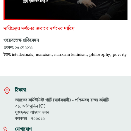
দারিদ্র্যের দর্শনের জবাবে দর্শনের দারিদ্র
ওয়েবডেস্ক প্রতিবেদন
প্রকাশ:
০৫-মে-২০২২
,
,
,
,
ট্যাগ:
intellectuals
marxism
marxism-leninism
philosophy
poverty
ঠিকানা:
ভারতের কমিউনিস্ট পার্টি (মার্কসবাদী) - পশ্চিমবঙ্গ রাজ্য কমিটিি
৩১, আলিমুদ্দিন স্ট্রিট
মুজফ্ফ‌র আহমদ ভবন
কলকাতা - ৭০০০১৬
যোগাযোগ