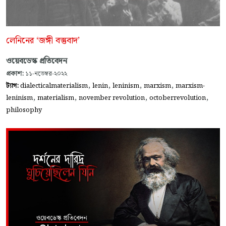
লেনিনের ‘জঙ্গী বস্তুবাদ’
ওয়েবডেস্ক প্রতিবেদন
প্রকাশ:
১১-নভেম্বর-২০২২
,
,
,
,
ট্যাগ:
dialecticalmaterialism
lenin
leninism
marxism
marxism-
,
,
,
,
leninism
materialism
november revolution
octoberrevolution
philosophy