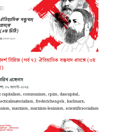
দর্শ সিরিজ (পর্ব ৭): ঐতিহাসিক বস্তুবাদ প্রসঙ্গে (৩য়
ি)
েডরিখ এঙ্গেলস
াশ:
০২-আগস্ট-২০২৪
,
,
,
,
গ:
capitalism
communism
cpim
dascapital
,
,
,
lecticalmaterialism
frederichengels
karlmarx
,
,
,
inism
marxism
marxism-leninism
scientificsocialism