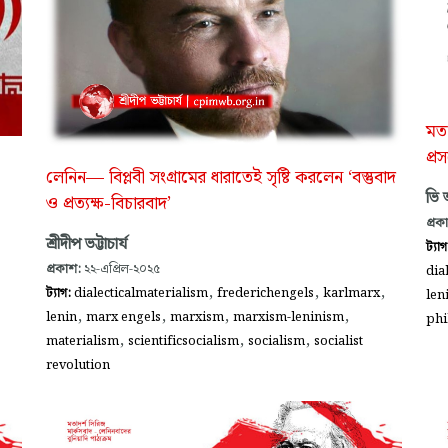
মতা
প্রস
লেনিন— বিপ্লবী সংগ্রামের ধারাতেই সৃষ্টি করলেন ‘বস্তুবাদ
ভি
ও প্রত্যক্ষ-বিচারবাদ’
প্রক
শ্রীদীপ ভট্টাচার্য
ট্যা
প্রকাশ:
২২-এপ্রিল-২০২৫
dia
,
,
,
ট্যাগ:
dialecticalmaterialism
frederichengels
karlmarx
len
,
,
,
,
lenin
marx engels
marxism
marxism-leninism
phi
,
,
,
materialism
scientificsocialism
socialism
socialist
revolution