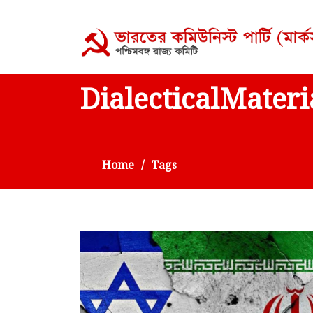
DialecticalMateri
Home
Tags