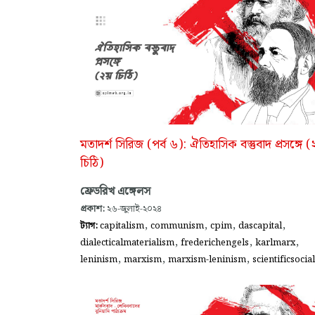
মতাদর্শ সিরিজ (পর্ব ৬): ঐতিহাসিক বস্তুবাদ প্রসঙ্গে (
চিঠি)
ফ্রেডরিখ এঙ্গেলস
প্রকাশ:
২৬-জুলাই-২০২৪
,
,
,
,
ট্যাগ:
capitalism
communism
cpim
dascapital
,
,
,
dialecticalmaterialism
frederichengels
karlmarx
,
,
,
leninism
marxism
marxism-leninism
scientificsocia