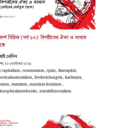
দর্শ সিরিজ (পর্ব ১৩): বিপরীতের ঐক্য ও সংঘাত
ঙ্গে
 আই লেনিন
াশ:
২০-সেপ্টেম্বর-২০২৪
,
,
,
,
গ:
capitalism
communism
cpim
dascapital
,
,
,
lecticalmaterialism
frederichengels
karlmarx
,
,
,
inism
marxism
marxism-leninism
,
losophicalnotebooks
scientificsocialism