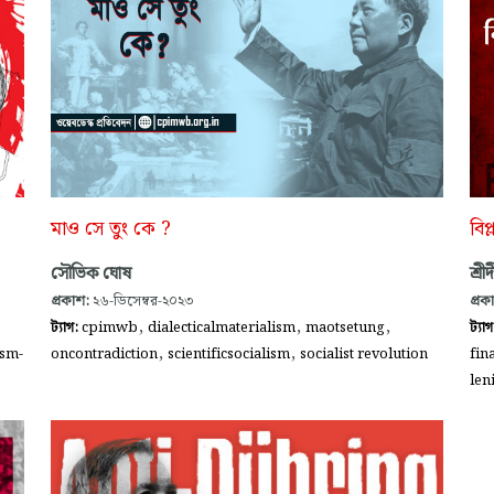
মাও সে তুং কে ?
বিপ
সৌভিক ঘোষ
শ্রী
প্রকাশ:
২৬-ডিসেম্বর-২০২৩
প্রক
,
,
,
ট্যাগ:
cpimwb
dialecticalmaterialism
maotsetung
ট্যা
,
,
sm-
oncontradiction
scientificsocialism
socialist revolution
fin
len