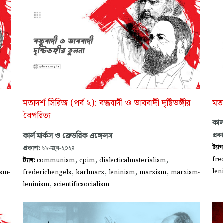
মতাদর্শ সিরিজ (পর্ব ২): বস্তুবাদী ও ভাববাদী দৃষ্টিভঙ্গীর
মতা
বৈপরিত্য
কার্
কার্ল মার্কস ও ফ্রেডরিক এঙ্গেলস
প্রক
ট্যা
প্রকাশ:
২৮-জুন-২০২৪
,
,
,
fre
ট্যাগ:
communism
cpim
dialecticalmaterialism
,
,
,
,
len
sm-
frederichengels
karlmarx
leninism
marxism
marxism-
,
leninism
scientificsocialism