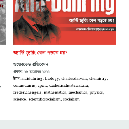
অ্যান্টি ড্যুরিং কেন পড়তে হয়?
ওয়েবডেস্ক প্রতিবেদন
প্রকাশ:
২৮-অক্টোবর-২০২২
,
,
,
,
ট্যাগ:
antiduhring
biology
charlesdarwin
chemistry
,
,
,
,
communism
cpim
dialecticalmaterialism
,
,
,
,
frederichengels
mathematics
mechanics
physics
,
,
science
scientificsocialism
socialism