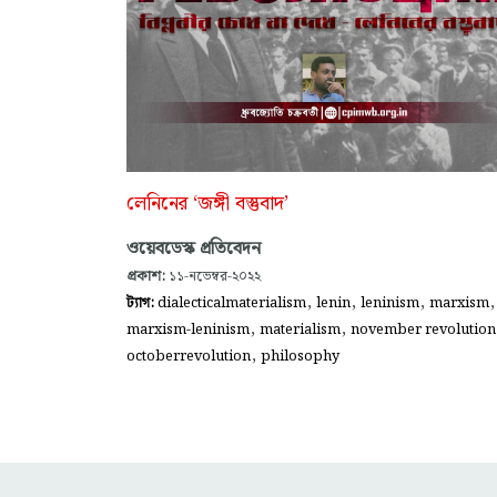
লেনিনের ‘জঙ্গী বস্তুবাদ’
ওয়েবডেস্ক প্রতিবেদন
প্রকাশ:
১১-নভেম্বর-২০২২
,
,
,
,
ট্যাগ:
dialecticalmaterialism
lenin
leninism
marxism
,
,
marxism-leninism
materialism
november revolution
,
octoberrevolution
philosophy