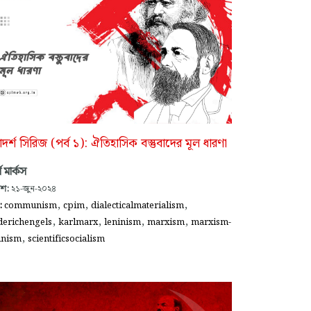
দর্শ সিরিজ (পর্ব ১): ঐতিহাসিক বস্তুবাদের মূল ধারণা
ল মার্কস
াশ:
২১-জুন-২০২৪
,
,
,
গ:
communism
cpim
dialecticalmaterialism
,
,
,
,
derichengels
karlmarx
leninism
marxism
marxism-
,
inism
scientificsocialism