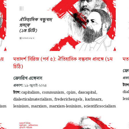
২য়
মতাদর্শ সিরিজ (পর্ব ৫): ঐতিহাসিক বস্তুবাদ প্রসঙ্গে (১ম
মতা
চিঠি)
ফ্র
ফ্রেডরিখ এঙ্গেলস
প্রক
ট্যা
প্রকাশ:
১৯-জুলাই-২০২৪
,
,
,
,
dia
ট্যাগ:
capitalism
communism
cpim
dascapital
,
,
,
len
dialecticalmaterialism
frederichengels
karlmarx
,
,
,
lism
leninism
marxism
marxism-leninism
scientificsocialism