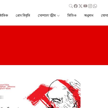
্জাতিক
প্রেস বিবৃতি
সোশ্যাল স্ট্রীম
ভিডিও
অনুদান
যোগ