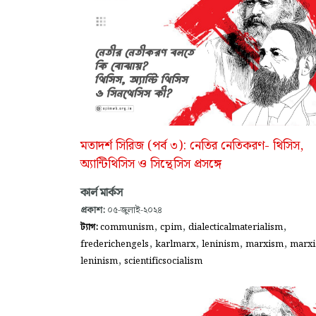
মতাদর্শ সিরিজ (পর্ব ৩): নেতির নেতিকরণ- থিসিস,
অ্যান্টিথিসিস ও সিন্থেসিস প্রসঙ্গে
কার্ল মার্কস
প্রকাশ:
০৫-জুলাই-২০২৪
,
,
,
ট্যাগ:
communism
cpim
dialecticalmaterialism
,
,
,
,
frederichengels
karlmarx
leninism
marxism
marxi
,
leninism
scientificsocialism