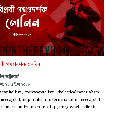
্লবী পথপ্রদর্শক লেনিন
দীপ ভট্টাচার্য
াশ:
২৩-এপ্রিল-২০২৩
,
,
,
গ:
capitalism
cronycapitalism
dialecticalmaterialism
,
,
,
ancecapital
imperialism
internationalfinancecapital
,
,
,
,
in
marxism-leninism
rss-bjp
tmcgovtwb
vilenin