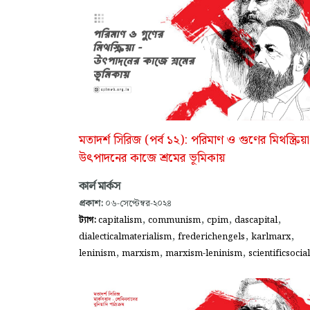
মতাদর্শ সিরিজ (পর্ব ১২): পরিমাণ ও গুণের মিথস্ক্রিয়া
উৎপাদনের কাজে শ্রমের ভূমিকায়
কার্ল মার্কস
প্রকাশ:
০৬-সেপ্টেম্বর-২০২৪
,
,
,
,
ট্যাগ:
capitalism
communism
cpim
dascapital
,
,
,
dialecticalmaterialism
frederichengels
karlmarx
,
,
,
leninism
marxism
marxism-leninism
scientificsocia