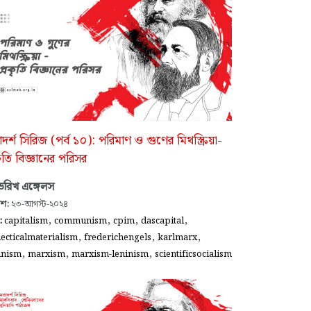
দর্শ সিরিজ (পর্ব ১০): পরিমাণ ও গুণের মিথস্ক্রিয়া-
কৃতি বিজ্ঞানের পরিসর
েডরিখ এঙ্গেলস
াশ:
২৩-আগস্ট-২০২৪
,
,
,
,
গ:
capitalism
communism
cpim
dascapital
,
,
,
lecticalmaterialism
frederichengels
karlmarx
,
,
,
inism
marxism
marxism-leninism
scientificsocialism