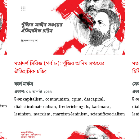
মতাদর্শ সিরিজ (পর্ব ৮): পূঁজির আদিম সঞ্চয়ের
মতা
ঐতিহাসিক চরিত্র
চিঠ
কার্ল মার্কস
ফ্র
প্রকাশ:
০৯-আগস্ট-২০২৪
প্রক
,
,
,
,
ট্যাগ:
capitalism
communism
cpim
dascapital
ট্যা
,
,
,
lism
dialecticalmaterialism
frederichengels
karlmarx
dia
,
,
,
leninism
marxism
marxism-leninism
scientificsocialism
len