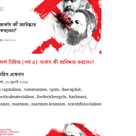
দর্শ সিরিজ (পর্ব ৪): মার্কস কী আবিষ্কার করলেন?
েডরিখ এঙ্গেলস
াশ:
১২-জুলাই-২০২৪
,
,
,
,
গ:
capitalism
communism
cpim
dascapital
,
,
,
lecticalmaterialism
frederichengels
karlmarx
,
,
,
inism
marxism
marxism-leninism
scientificsocialism