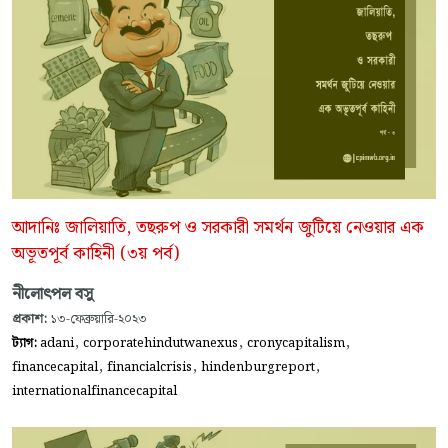
আদানিঃ জালিয়াতি, তছরুপ ও সরকারী সমর্থন জুটিয়ে নেওয়ার এক
অভূতপূর্ব কাহিনী (৩য় পর্ব)
নীলোৎপল বসু
প্রকাশ:
১৩-ফেব্রুয়ারি-২০২৩
,
,
,
ট্যাগ:
adani
corporatehindutwanexus
cronycapitalism
,
,
,
financecapital
financialcrisis
hindenburgreport
internationalfinancecapital