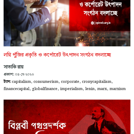
লগ্নি পুঁজির প্রকৃতি ও কর্পোরেট উৎপাদন সংগঠন বদলাচ্ছে
সাত্যকি রায়
প্রকাশ:
০৪-মে-২০২৩
,
,
,
,
ট্যাগ:
capitalism
consumerism
corporate
cronycapitalism
,
,
,
,
,
financecapital
globalfinance
imperialism
lenin
marx
marxism