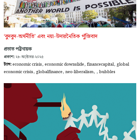
‘বুদবুদ-অর্থনীতি’ এবং নয়া-উদারনৈতিক পুঁজিবাদ
প্রভাত পট্টনায়ক
প্রকাশ:
২৮-অক্টোবর-২০২৫
,
,
,
ট্যাগ:
economic crisis
economic downslide
financecapital
global
,
,
,
,
economic crisis
globalfinance
neo-liberalism
bubbles