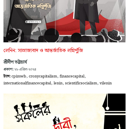
লেনিন: সাম্রাজ্যবাদ ও আন্তর্জাতিক লগ্নিপুঁজি
শ্রীদীপ ভট্টাচার্য
প্রকাশ:
২২-এপ্রিল-২০২৪
,
,
,
ট্যাগ:
cpimwb
cronycapitalism
financecapital
,
,
,
internationalfinancecapital
lenin
scientificsocialism
vilenin