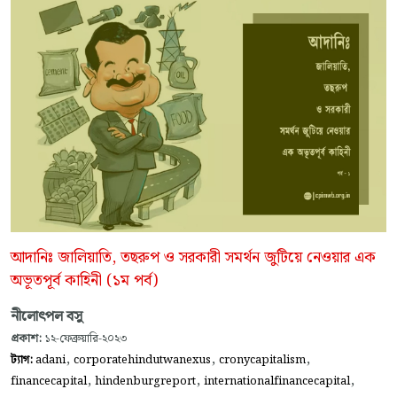
আদানিঃ জালিয়াতি, তছরুপ ও সরকারী সমর্থন জুটিয়ে নেওয়ার এক
অভূতপূর্ব কাহিনী (১ম পর্ব)
নীলোৎপল বসু
প্রকাশ:
১২-ফেব্রুয়ারি-২০২৩
,
,
,
ট্যাগ:
adani
corporatehindutwanexus
cronycapitalism
,
,
,
financecapital
hindenburgreport
internationalfinancecapital