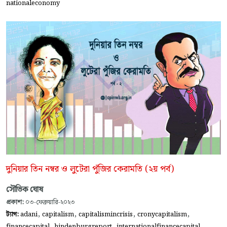
nationaleconomy
দুনিয়ার তিন নম্বর ও লুটেরা পুঁজির কেরামতি (২য় পর্ব)
সৌভিক ঘোষ
প্রকাশ:
০৩-ফেব্রুয়ারি-২০২৩
,
,
,
,
ট্যাগ:
adani
capitalism
capitalismincrisis
cronycapitalism
,
,
financecapital
hindenburgreport
internationalfinancecapital