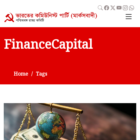
FinanceCapital
Home
Tags