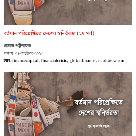
বর্তমান পরিপ্রেক্ষিতে দেশের স্বনির্ভরতা (২য় পর্ব)
প্রভাত পট্টনায়ক
প্রকাশ:
০৮-অক্টোবর-২০২৩
,
,
,
ট্যাগ:
financecapital
financialcrisis
globalfinance
neoliberalism