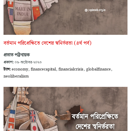
বর্তমান পরিপ্রেক্ষিতে দেশের স্বনির্ভরতা (৪র্থ পর্ব)
প্রভাত পট্টনায়ক
প্রকাশ:
০৮-অক্টোবর-২০২৩
,
,
,
,
ট্যাগ:
economy
financecapital
financialcrisis
globalfinance
neoliberalism