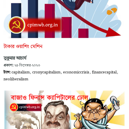
টাকার ওয়াশিং মেশিন
সুকুমার আচার্য
প্রকাশ:
২৪-ডিসেম্বর-২০২৩
,
,
,
,
ট্যাগ:
capitalism
cronycapitalism
economiccrisis
financecapital
neoliberalism