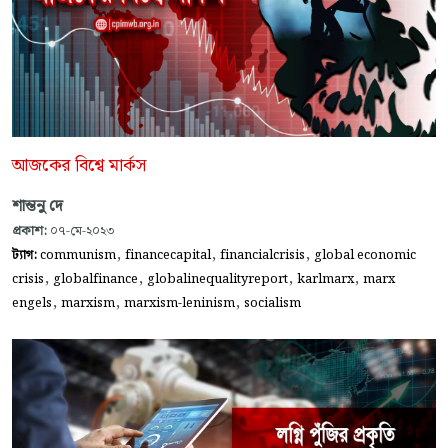
আজকের বিশ্বে মার্কস
শান্তনু দে
প্রকাশ:
০৭-মে-২০২৩
,
,
,
ট্যাগ:
communism
financecapital
financialcrisis
global economic
,
,
,
,
crisis
globalfinance
globalinequalityreport
karlmarx
marx
,
,
,
engels
marxism
marxism-leninism
socialism