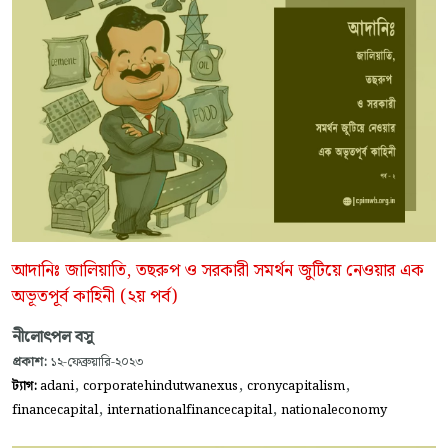
আদানিঃ জালিয়াতি, তছরুপ ও সরকারী সমর্থন জুটিয়ে নেওয়ার এক
অভূতপূর্ব কাহিনী (২য় পর্ব)
নীলোৎপল বসু
প্রকাশ:
১২-ফেব্রুয়ারি-২০২৩
,
,
,
ট্যাগ:
adani
corporatehindutwanexus
cronycapitalism
,
,
financecapital
internationalfinancecapital
nationaleconomy