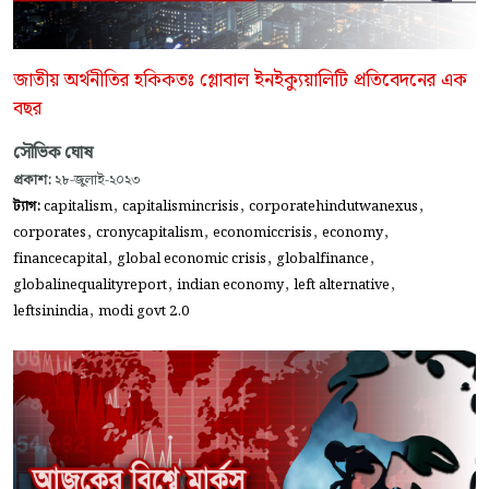
জাতীয় অর্থনীতির হকিকতঃ গ্লোবাল ইনইক্যুয়ালিটি প্রতিবেদনের এক
বছর
সৌভিক ঘোষ
প্রকাশ:
২৮-জুলাই-২০২৩
,
,
,
ট্যাগ:
capitalism
capitalismincrisis
corporatehindutwanexus
,
,
,
,
corporates
cronycapitalism
economiccrisis
economy
,
,
,
financecapital
global economic crisis
globalfinance
,
,
,
globalinequalityreport
indian economy
left alternative
,
leftsinindia
modi govt 2.0