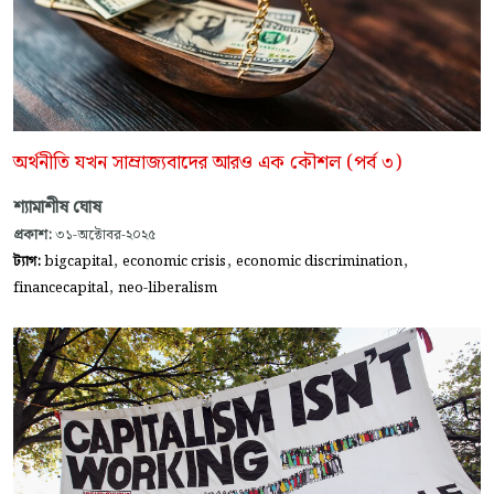
অর্থনীতি যখন সাম্রাজ্যবাদের আরও এক কৌশল (পর্ব ৩)
শ্যামাশীষ ঘোষ
প্রকাশ:
৩১-অক্টোবর-২০২৫
,
,
,
ট্যাগ:
bigcapital
economic crisis
economic discrimination
,
financecapital
neo-liberalism