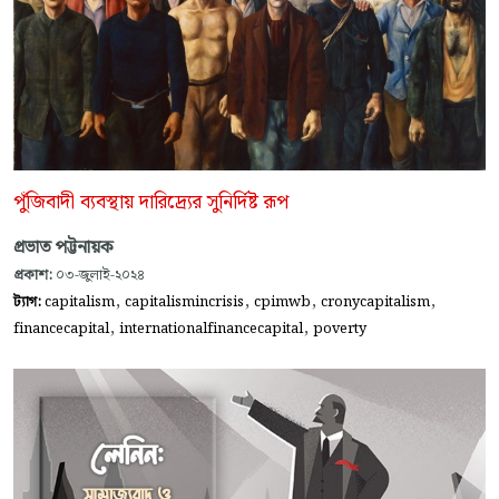
পুঁজিবাদী ব্যবস্থায় দারিদ্র্যের সুনির্দিষ্ট রূপ
প্রভাত পট্টনায়ক
প্রকাশ:
০৩-জুলাই-২০২৪
,
,
,
,
ট্যাগ:
capitalism
capitalismincrisis
cpimwb
cronycapitalism
,
,
financecapital
internationalfinancecapital
poverty