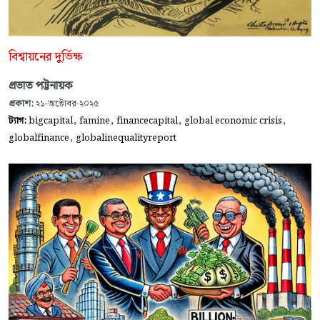
বিশ্বায়নের দুর্ভিক্ষ
প্রভাত পট্টনায়ক
প্রকাশ:
২১-অক্টোবর-২০২৫
,
,
,
,
ট্যাগ:
bigcapital
famine
financecapital
global economic crisis
,
globalfinance
globalinequalityreport