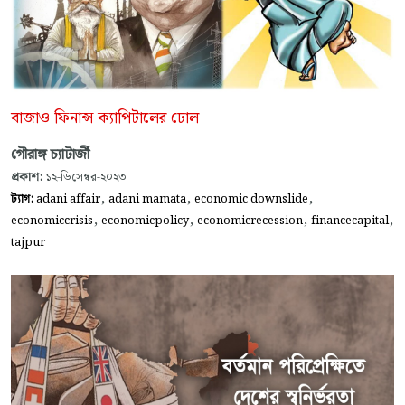
বাজাও ফিনান্স ক্যাপিটালের ঢোল
গৌরাঙ্গ চ্যাটার্জী
প্রকাশ:
১২-ডিসেম্বর-২০২৩
,
,
,
ট্যাগ:
adani affair
adani mamata
economic downslide
,
,
,
,
economiccrisis
economicpolicy
economicrecession
financecapital
tajpur