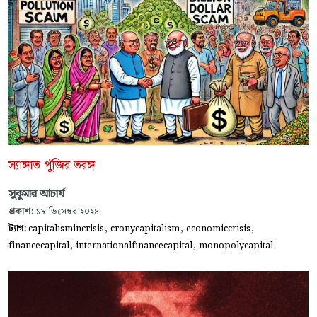
স্যাঙ্গাত পুঁজির তরঙ্গ
সুকুমার আচার্য
প্রকাশ:
১৮-ডিসেম্বর-২০২৪
,
,
,
ট্যাগ:
capitalismincrisis
cronycapitalism
economiccrisis
,
,
financecapital
internationalfinancecapital
monopolycapital