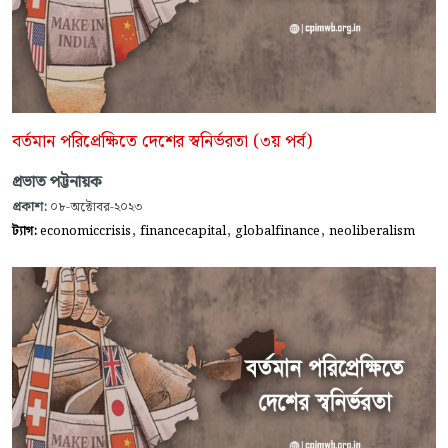
বর্তমান পরিপ্রেক্ষিতে দেশের স্বনির্ভরতা (৩য় পর্ব)
প্রভাত পট্টনায়ক
প্রকাশ:
০৮-অক্টোবর-২০২৩
,
,
,
ট্যাগ:
economiccrisis
financecapital
globalfinance
neoliberalism