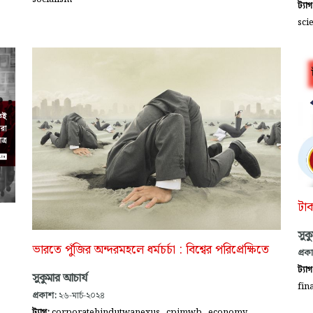
ট্যা
sci
টা
সুক
ভারতে পুঁজির অন্দরমহলে ধর্মচর্চা : বিশ্বের পরিপ্রেক্ষিতে
প্রক
ট্যা
সুকুমার আচার্য
fin
প্রকাশ:
২৬-মার্চ-২০২৪
,
,
,
ট্যাগ:
corporatehindutwanexus
cpimwb
economy