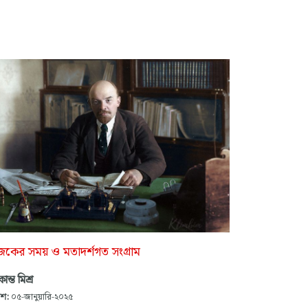
কের সময় ও মতাদর্শগত সংগ্রাম
কান্ত মিশ্র
াশ:
০৫-জানুয়ারি-২০২৫