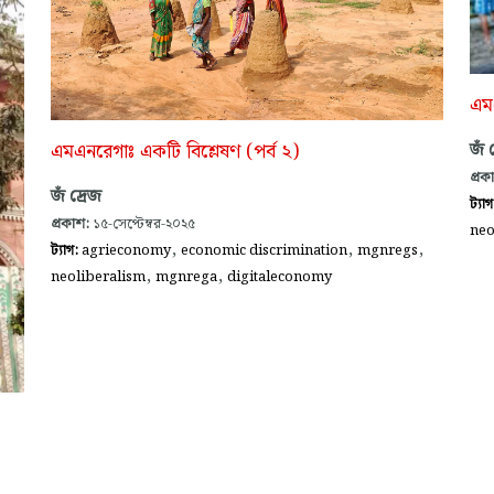
এমএ
এমএনরেগাঃ একটি বিশ্লেষণ (পর্ব ২)
জঁ 
প্রক
জঁ দ্রেজ
ট্যা
প্রকাশ:
১৫-সেপ্টেম্বর-২০২৫
neo
,
,
,
ট্যাগ:
agrieconomy
economic discrimination
mgnregs
,
,
neoliberalism
mgnrega
digitaleconomy