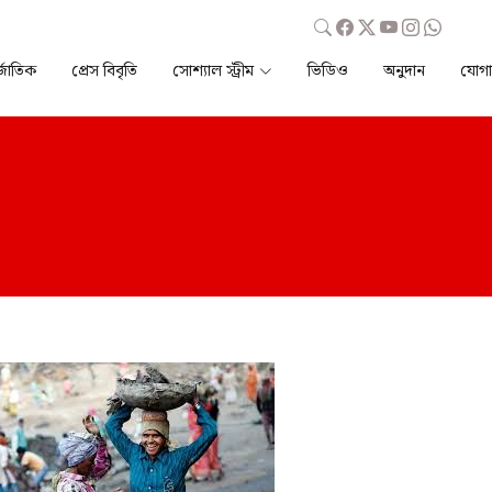
্জাতিক
প্রেস বিবৃতি
সোশ্যাল স্ট্রীম
ভিডিও
অনুদান
যোগ