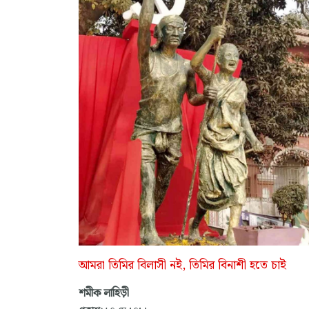
আমরা তিমির বিলাসী নই, তিমির বিনাশী হতে চাই
শমীক লাহিড়ী