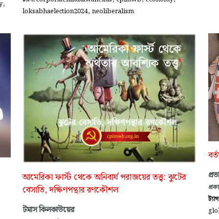
,
y
,
loksabhaelection2024
neoliberalism
বর্
প্র
আমেরিকা ফার্স্ট থেকে অনিবার্য পরাজয়ের তত্ত্ব: ঝুটের
প্রক
বেসাতি, দক্ষিণপন্থার রণকৌশল
ট্যা
টমাস কিলকাউয়ের
glo