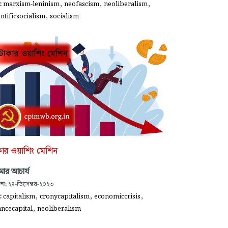
,
,
,
গ:
marxism-leninism
neofascism
neoliberalism
,
entificsocialism
socialism
কার ওয়াশিং মেশিন
ুমার আচার্য
াশ:
২৪-ডিসেম্বর-২০২৩
,
,
,
গ:
capitalism
cronycapitalism
economiccrisis
,
ancecapital
neoliberalism