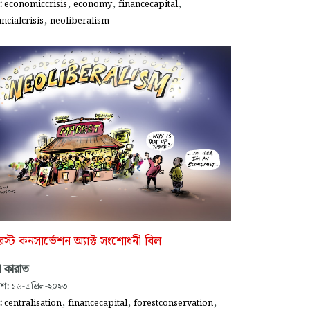
,
,
,
গ:
economiccrisis
economy
financecapital
,
ancialcrisis
neoliberalism
স্ট কনসার্ভেশন অ্যাক্ট সংশোধনী বিল
দা কারাত
াশ:
১৬-এপ্রিল-২০২৩
,
,
,
গ:
centralisation
financecapital
forestconservation