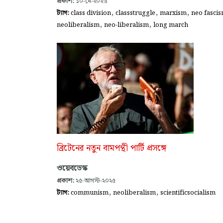
প্রকাশ:
১০-মে-২০২৬
,
,
,
ট্যাগ:
class division
classstruggle
marxism
neo fasci
,
,
neoliberalism
neo-liberalism
long march
ব্রিটেনের নতুন বামপন্থী পার্টি প্রসঙ্গে
ওয়েবডেস্ক
প্রকাশ:
২৫-আগস্ট-২০২৫
,
,
ট্যাগ:
communism
neoliberalism
scientificsocialism