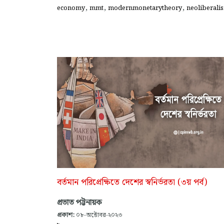
,
,
,
economy
mmt
modernmonetarytheory
neoliberali
বর্তমান পরিপ্রেক্ষিতে দেশের স্বনির্ভরতা (৩য় পর্ব)
প্রভাত পট্টনায়ক
প্রকাশ:
০৮-অক্টোবর-২০২৩