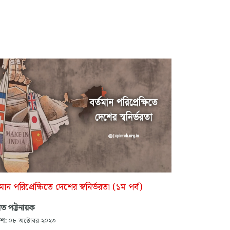
তমান পরিপ্রেক্ষিতে দেশের স্বনির্ভরতা (১ম পর্ব)
ভাত পট্টনায়ক
াশ:
০৮-অক্টোবর-২০২৩