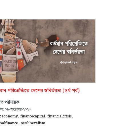
তমান পরিপ্রেক্ষিতে দেশের স্বনির্ভরতা (৪র্থ পর্ব)
ভাত পট্টনায়ক
াশ:
০৮-অক্টোবর-২০২৩
,
,
,
গ:
economy
financecapital
financialcrisis
,
balfinance
neoliberalism