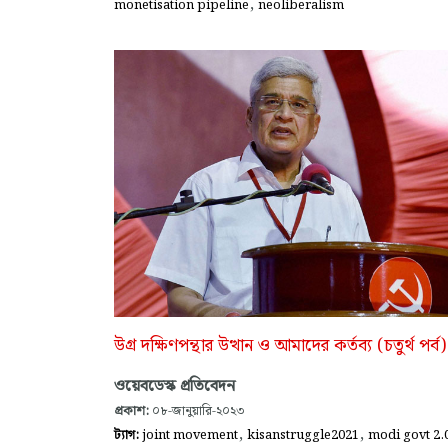
,
monetisation pipeline
neoliberalism
উগ্র দক্ষিণপন্থার উত্থান ও আমাদের কর্তব্য (চতুর্থ পর্ব)
ওয়েবডেস্ক প্রতিবেদন
প্রকাশ:
০৮-জানুয়ারি-২০২৩
,
,
ট্যাগ:
joint movement
kisanstruggle2021
modi govt 2.