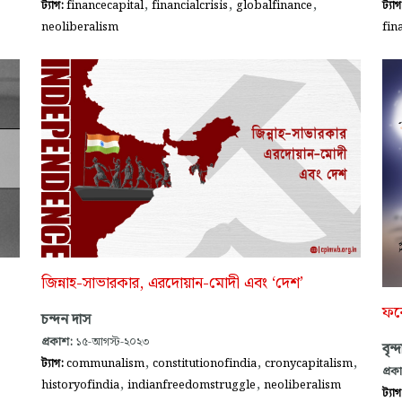
,
,
,
ট্যাগ:
financecapital
financialcrisis
globalfinance
ট্যা
neoliberalism
fin
জিন্নাহ-সাভারকার, এরদোয়ান-মোদী এবং ‘দেশ’
ফরে
চন্দন দাস
প্রকাশ:
১৫-আগস্ট-২০২৩
বৃন্
,
,
,
ট্যাগ:
communalism
constitutionofindia
cronycapitalism
প্রক
,
,
historyofindia
indianfreedomstruggle
neoliberalism
ট্যা