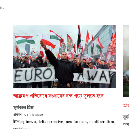
,
sm
আক্রমণ প্রতিরোধে সংগ্রামের ছন্দ গড়ে তুলতে হবে
আজ
সূর্যকান্ত মিশ্র
প্রকাশ:
০২-মার্চ-২০২৫
সূর্য
,
,
,
,
ট্যাগ:
cpimwb
leftalternative
neo-fascism
neoliberalism
প্রক
socialism