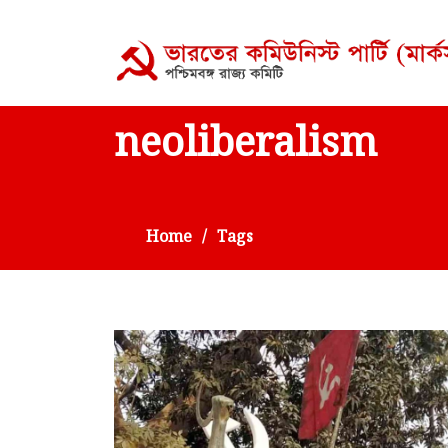
neoliberalism
Home
Tags