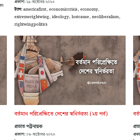
প্রকাশ:
২৯-অক্টোবর-২০২৩
sm
,
,
,
ট্যাগ:
americafirst
economiccrisis
economy
,
,
,
,
extremerightwing
ideology
lostcause
neoliberalism
rightwingpolitics
বর্তমান পরিপ্রেক্ষিতে দেশের স্বনির্ভরতা (২য় পর্ব)
বর্
প্রভাত পট্টনায়ক
প্র
প্রকাশ:
০৮-অক্টোবর-২০২৩
প্রক