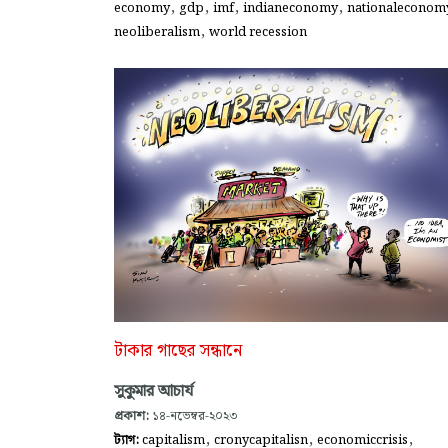
,
,
,
,
economy
gdp
imf
indianeconomy
nationaleconom
,
neoliberalism
world recession
টাকার গাছের সন্ধানে
সুকুমার আচার্য
প্রকাশ:
১৪-নভেম্বর-২০২৩
,
,
,
ট্যাগ:
capitalism
cronycapitalisn
economiccrisis