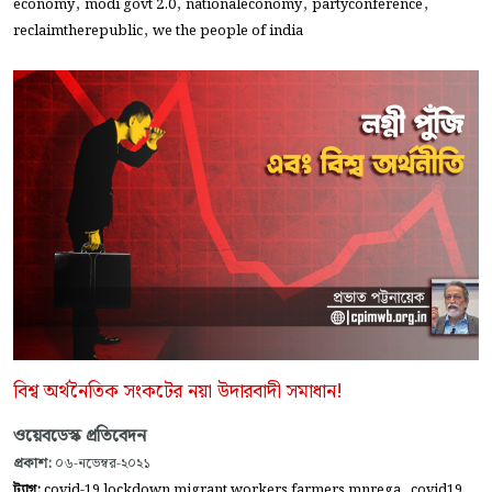
,
,
,
,
economy
modi govt 2.0
nationaleconomy
partyconference
,
reclaimtherepublic
we the people of india
বিশ্ব অর্থনৈতিক সংকটের নয়া উদারবাদী সমাধান!
ওয়েবডেস্ক প্রতিবেদন
প্রকাশ:
০৬-নভেম্বর-২০২১
,
,
ট্যাগ:
covid-19 lockdown migrant workers farmers mnrega
covid19.