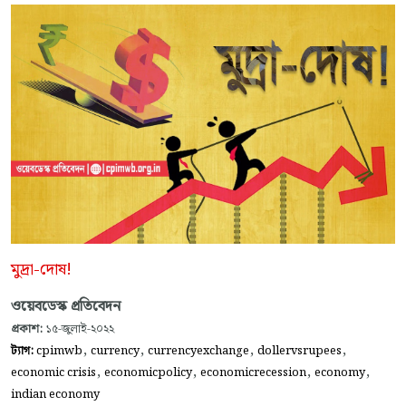
মুদ্রা-দোষ!
ওয়েবডেস্ক প্রতিবেদন
প্রকাশ:
১৫-জুলাই-২০২২
,
,
,
,
ট্যাগ:
cpimwb
currency
currencyexchange
dollervsrupees
,
,
,
,
economic crisis
economicpolicy
economicrecession
economy
indian economy