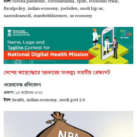
,
,
,
,
ট্যাগ:
corona pandemic
coronainindia
cpim
economic crisis
,
,
,
,
fiscalpolicy
indian economy
joebiden
modi bjp us
,
,
narendramodi
standwithfarmers
us economy
দেশের স্বাস্থ্যোদ্ধারে সরকারের সংকল্পঃ ভারতীয় প্রেক্ষাপট
ওয়েবডেস্ক প্রতিবেদন
প্রকাশ:
১৪-অক্টোবর-২০২০
,
,
ট্যাগ:
health
indian economy
modi govt 2.0