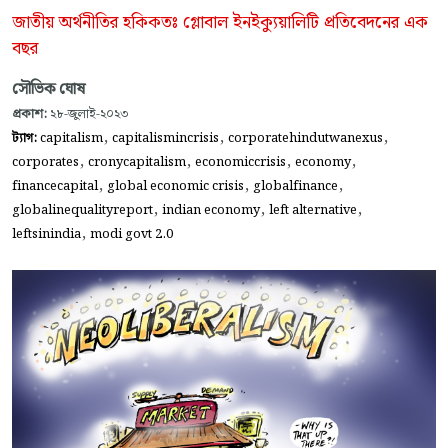
জাতীয় অর্থনীতির হকিকতঃ গ্লোবাল ইনইক্যুয়ালিটি প্রতিবেদনের এক
বছর
সৌভিক ঘোষ
প্রকাশ:
২৮-জুলাই-২০২৩
,
,
,
ট্যাগ:
capitalism
capitalismincrisis
corporatehindutwanexus
,
,
,
,
corporates
cronycapitalism
economiccrisis
economy
,
,
,
financecapital
global economic crisis
globalfinance
,
,
,
globalinequalityreport
indian economy
left alternative
,
leftsinindia
modi govt 2.0