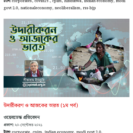
,
,
,
,
,
ট্যাগ:
corporates
covid19.
cpim
hindutwa
indian economy
modi
,
,
,
govt 2.0
nationaleconomy
neoliberalism
rss-bjp
উদারীকরণ ও আজকের ভারত (১ম পর্ব)
ওয়েবডেস্ক প্রতিবেদন
প্রকাশ:
২০-সেপ্টেম্বর-২০২১
,
,
,
,
ট্যাগ:
corporate
cpim
indian economy
modi govt 2.0