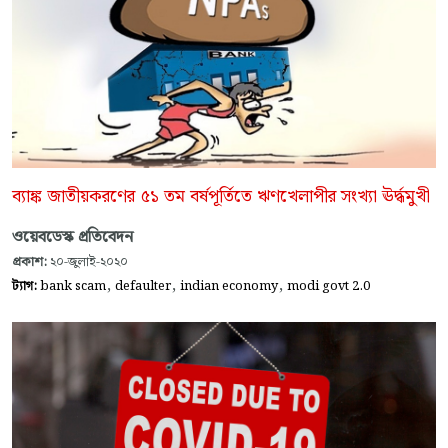
ব্যাঙ্ক জাতীয়করণের ৫১ তম বর্ষপূর্তিতে ঋণখেলাপীর সংখ্যা ঊর্দ্ধমুখী
ওয়েবডেস্ক প্রতিবেদন
প্রকাশ:
২০-জুলাই-২০২০
,
,
,
ট্যাগ:
bank scam
defaulter
indian economy
modi govt 2.0