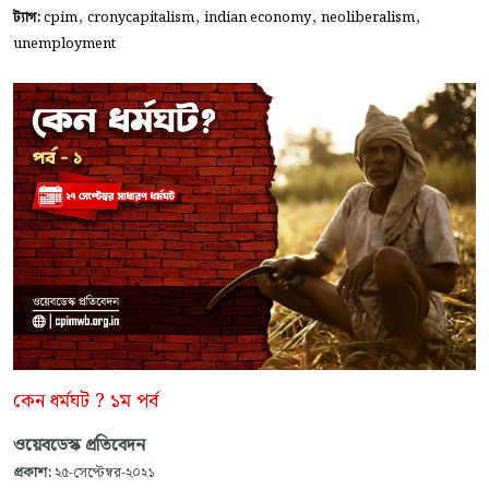
,
,
,
,
ট্যাগ:
cpim
cronycapitalism
indian economy
neoliberalism
unemployment
কেন ধর্মঘট ? ১ম পর্ব
ওয়েবডেস্ক প্রতিবেদন
প্রকাশ:
২৫-সেপ্টেম্বর-২০২১