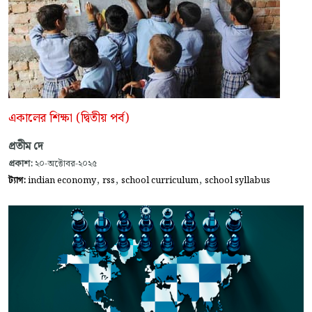
একালের শিক্ষা (দ্বিতীয় পর্ব)
প্রতীম দে
প্রকাশ:
২০-অক্টোবর-২০২৫
,
,
,
ট্যাগ:
indian economy
rss
school curriculum
school syllabus