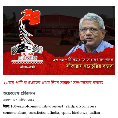
২৩তম পার্টি কংগ্রেসের প্রথম দিনে সাধারণ সম্পাদকের বক্তব্য
ওয়েবডেস্ক প্রতিবেদন
প্রকাশ:
০৬-এপ্রিল-২০২২
,
,
ট্যাগ:
100yearsofcommunistmovement
23rdpartycongress
,
,
,
,
communalism
constitutionofindia
cpim
hindutwa
indian