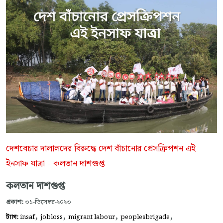
দেশবেচার দালালদের বিরুদ্ধে দেশ বাঁচানোর প্রেসক্রিপশন এই
ইনসাফ যাত্রা - কলতান দাশগুপ্ত
কলতান দাশগুপ্ত
প্রকাশ:
৩১-ডিসেম্বর-২০২৩
,
,
,
,
ট্যাগ:
insaf
jobloss
migrant labour
peoplesbrigade