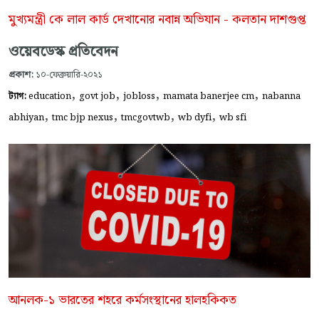
মুখ্যমন্ত্রী কে লাল কার্ড দেখানোর নবান্ন অভিযান - কলতান দাশগুপ্ত
ওয়েবডেস্ক প্রতিবেদন
প্রকাশ:
১০-ফেব্রুয়ারি-২০২১
,
,
,
,
ট্যাগ:
education
govt job
jobloss
mamata banerjee cm
nabanna
,
,
,
,
abhiyan
tmc bjp nexus
tmcgovtwb
wb dyfi
wb sfi
আনলক-১ ভারতের শহরে কর্মসংস্থানের হালহকিকত