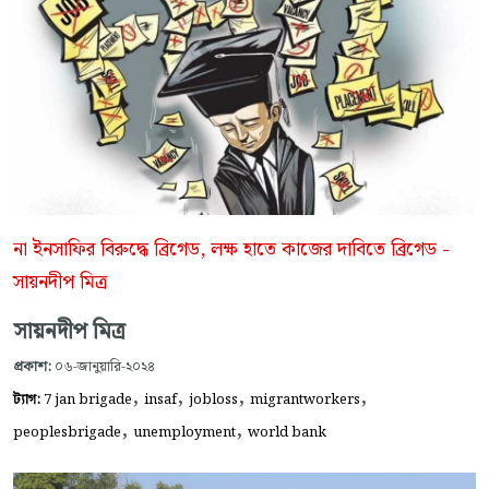
না ইনসাফির বিরুদ্ধে ব্রিগেড, লক্ষ হাতে কাজের দাবিতে ব্রিগেড -
সায়নদীপ মিত্র
সায়নদীপ মিত্র
প্রকাশ:
০৬-জানুয়ারি-২০২৪
,
,
,
,
ট্যাগ:
7 jan brigade
insaf
jobloss
migrantworkers
,
,
peoplesbrigade
unemployment
world bank