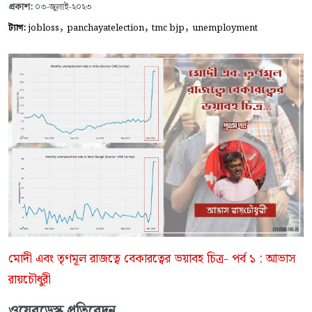
প্রকাশ:
০৩-জুলাই-২০২৩
,
,
,
ট্যাগ:
jobloss
panchayatelection
tmc bjp
unemployment
মোদী এবং তৃণমূল রাজত্বে বেকারত্বের ভয়াব‌হ চিত্র- পর্ব ১ : আভাস
রায়চৌধুরী
ওয়েবডেস্ক প্রতিবেদন