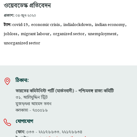
ওয়েবডেস্ক প্রতিবেদন
প্রকাশ:
০৪-জুন-২০২০
,
,
,
,
ট্যাগ:
covid-19
economic crisis
indialockdown
indian economy
,
,
,
,
jobloss
migrant labour
organized sector
unemployment
unorganized sector
ঠিকানা:
ভারতের কমিউনিস্ট পার্টি (মার্কসবাদী) - পশ্চিমবঙ্গ রাজ্য কমিটিি
৩১, আলিমুদ্দিন স্ট্রিট
মুজফ্ফ‌র আহমদ ভবন
কলকাতা - ৭০০০১৬
যোগাযোগ
ফোন:
০৩৩ - ২২১৭৬৬৩৩, ২২১৭৬৬৩৪