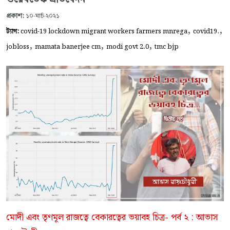
প্রকাশ:
১০-মার্চ-২০২১
,
,
ট্যাগ:
covid-19 lockdown migrant workers farmers mnrega
covid19.
,
,
,
jobloss
mamata banerjee cm
modi govt 2.0
tmc bjp
মোদী এবং তৃণমূল রাজত্বে বেকারত্বের ভয়াব‌হ চিত্র- পর্ব ২ : আভাস