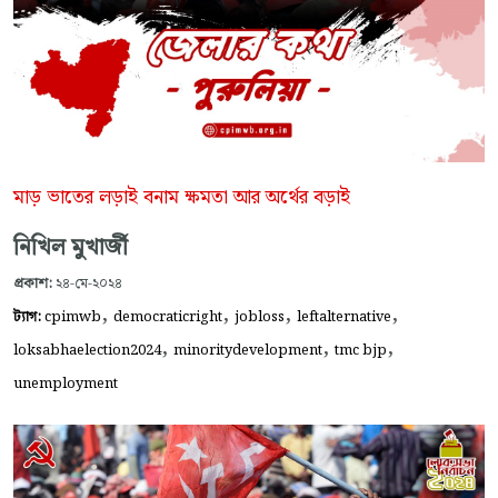
মাড় ভাতের লড়াই বনাম ক্ষমতা আর অর্থের বড়াই
নিখিল মুখার্জী
প্রকাশ:
২৪-মে-২০২৪
,
,
,
,
ট্যাগ:
cpimwb
democraticright
jobloss
leftalternative
,
,
,
loksabhaelection2024
minoritydevelopment
tmc bjp
unemployment