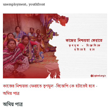
,
unemployment
youthfront
কাজের নিশ্চয়তা ফেরাতে তৃণমূল -বিজেপি কে হটাতেই হবে -
অমিয় পাত্র
অমিয় পাত্র