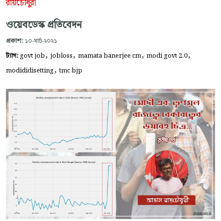
রায়চৌধুরী
ওয়েবডেস্ক প্রতিবেদন
প্রকাশ:
১০-মার্চ-২০২১
,
,
,
,
ট্যাগ:
govt job
jobloss
mamata banerjee cm
modi govt 2.0
,
modididisetting
tmc bjp