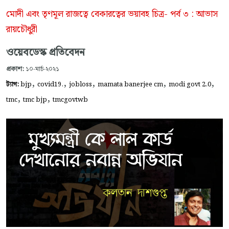
মোদী এবং তৃণমূল রাজত্বে বেকারত্বের ভয়াব‌হ চিত্র- পর্ব ৩ : আভাস
রায়চৌধুরী
ওয়েবডেস্ক প্রতিবেদন
প্রকাশ:
১০-মার্চ-২০২১
,
,
,
,
,
ট্যাগ:
bjp
covid19.
jobloss
mamata banerjee cm
modi govt 2.0
,
,
tmc
tmc bjp
tmcgovtwb