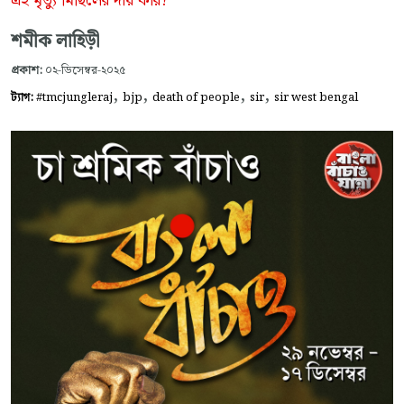
এই মৃত্যু মিছিলের দায় কার?
শমীক লাহিড়ী
প্রকাশ:
০২-ডিসেম্বর-২০২৫
,
,
,
,
ট্যাগ:
#tmcjungleraj
bjp
death of people
sir
sir west bengal