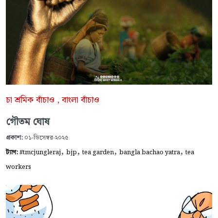
চা শ্রমিক বাঁচাও , বাংলা বাঁচাও
গৌতম ঘোষ
প্রকাশ:
০১-ডিসেম্বর-২০২৫
,
,
,
,
ট্যাগ:
#tmcjungleraj
bjp
tea garden
bangla bachao yatra
tea
workers