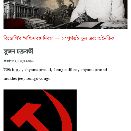
বিজেপি’র ‘পশ্চিমবঙ্গ দিবস’ — সম্পূর্ণতই ভুল এবং অনৈতিক
সুজন চক্রবর্তী
প্রকাশ:
২০-জুন-২০২৬
,
,
,
,
ট্যাগ:
bjp
shyamaprasad
bangla dibas
shyamaprasad
,
mukherjee
bongo vongo