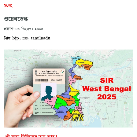
হচ্ছে
ওয়েবডেস্ক
প্রকাশ:
০৯-ডিসেম্বর-২০২৫
,
,
ট্যাগ:
bjp
rss
tamilnadu