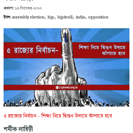
প্রকাশ:
১৫-ডিসেম্বর-২০২৩
,
,
,
,
ট্যাগ:
assembly election
bjp
bjpitcell
india
opposition
৫ রাজ্যের নির্বাচন - শিক্ষা নিয়ে দ্বিগুন উদ্যমে ঝাঁপাতে হবে
শমীক লাহিড়ী