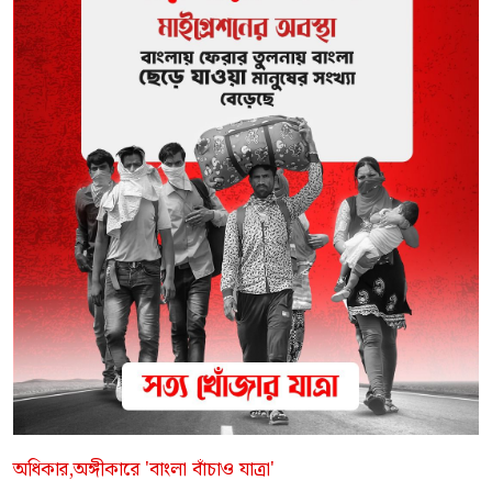
অধিকার,অঙ্গীকারে 'বাংলা বাঁচাও যাত্রা'