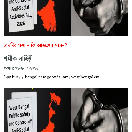
জননিরাপত্তা নাকি আতঙ্কের শাসন?
শমীক লাহিড়ী
প্রকাশ:
০১-জুলাই-২০২৬
,
,
,
ট্যাগ:
bjp
bengal new goonda law
west bengal cm