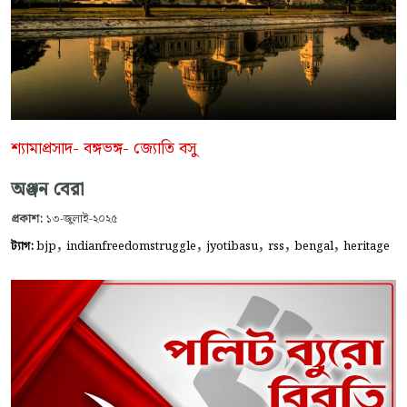
শ্যামাপ্রসাদ- বঙ্গভঙ্গ- জ্যোতি বসু
অঞ্জন বেরা
প্রকাশ:
১৩-জুলাই-২০২৫
,
,
,
,
,
ট্যাগ:
bjp
indianfreedomstruggle
jyotibasu
rss
bengal
heritage