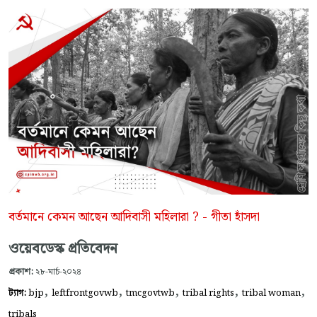
বর্তমানে কেমন আছেন আদিবাসী মহিলারা ? - গীতা হাঁসদা
ওয়েবডেস্ক প্রতিবেদন
প্রকাশ:
২৮-মার্চ-২০২৪
,
,
,
,
,
ট্যাগ:
bjp
leftfrontgovwb
tmcgovtwb
tribal rights
tribal woman
tribals