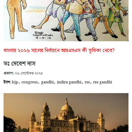
বাংলায় ২০২৬ সালের নির্বাচনে আরএসএস কী ভূমিকা নেবে?
ডঃ দেবেশ দাস
প্রকাশ:
০৯-সেপ্টেম্বর-২০২৫
,
,
,
,
,
ট্যাগ:
bjp
congress
gandhi
indira gandhi
rss
rss gandhi