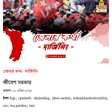
জেলার কথা- দার্জিলিং
জীবেশ সরকার
প্রকাশ:
১২-এপ্রিল-২০২৪
,
,
,
,
,
ট্যাগ:
bjp
cpimwb
darjeeling
jibes sarkar
loksabhaelection2024
,
,
rss
tea garden
tmc