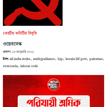
কেন্দ্রীয় কমিটির বিবৃতি
ওয়েবডেস্ক
প্রকাশ:
১৮-জানুয়ারি-২০২৬
,
,
,
,
,
ট্যাগ:
all india strike
antibjpalliance
bjp
kerala ldf govt
palestine
,
venezuela
labour code