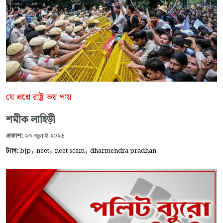
যে প্রশ্নে রাষ্ট্র ভয় পায়
শমীক লাহিড়ী
প্রকাশ:
২৩-জুলাই-২০২৬
,
,
,
ট্যাগ:
bjp
neet
neet scam
dharmendra pradhan