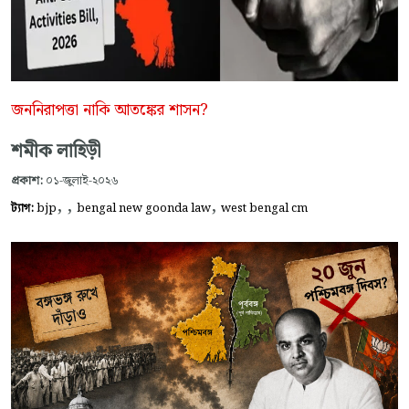
জননিরাপত্তা নাকি আতঙ্কের শাসন?
শমীক লাহিড়ী
প্রকাশ:
০১-জুলাই-২০২৬
,
,
,
ট্যাগ:
bjp
bengal new goonda law
west bengal cm