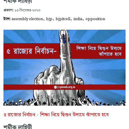
শমীক লাহিড়ী
প্রকাশ:
১৫-ডিসেম্বর-২০২৩
,
,
,
,
ট্যাগ:
assembly election
bjp
bjpitcell
india
opposition
৫ রাজ্যের নির্বাচন - শিক্ষা নিয়ে দ্বিগুন উদ্যমে ঝাঁপাতে হবে
শমীক লাহিড়ী