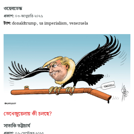
ওয়েবডেস্ক
প্রকাশ:
০৩-জানুয়ারি-২০২৬
,
,
ট্যাগ:
donaldtrump
us imperialism
venezuela
ভেনেজুয়েলায় কী চলছে?
সাত্যকি ভট্টাচার্য
প্রকাশ:
০৬-সেপ্টেম্বর-২০২৫