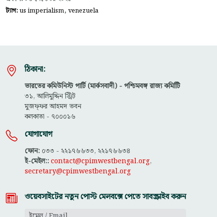
,
ট্যাগ:
us imperialism
venezuela
ঠিকানা:
ভারতের কমিউনিস্ট পার্টি (মার্কসবাদী) - পশ্চিমবঙ্গ রাজ্য কমিটিি
৩১, আলিমুদ্দিন স্ট্রিট
মুজফ্ফ‌র আহমদ ভবন
কলকাতা - ৭০০০১৬
যোগাযোগ
ফোন:
০৩৩ - ২২১৭৬৬৩৩, ২২১৭৬৬৩৪
ই-মেইল::
contact@cpimwestbengal.org
,
secretary@cpimwestbengal.org
ওয়েবসাইটের নতুন পোস্ট মেলবক্সে পেতে সাবস্ক্রাইব করুন