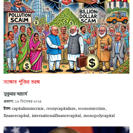
স্যাঙ্গাত পুঁজির তরঙ্গ
সুকুমার আচার্য
প্রকাশ:
১৮-ডিসেম্বর-২০২৪
,
,
,
ট্যাগ:
capitalismincrisis
cronycapitalism
economiccrisis
,
,
financecapital
internationalfinancecapital
monopolycapital