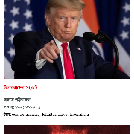
উদারবাদের সংকট
প্রভাত পট্টনায়ক
প্রকাশ:
১৭-নভেম্বর-২০২৪
,
,
ট্যাগ:
economiccrisis
leftalternative
liberalism