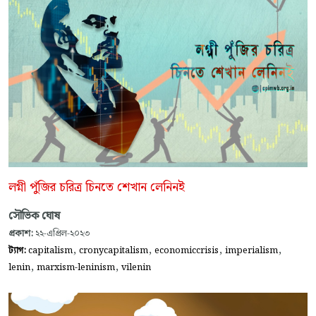
লগ্নী পুঁজির চরিত্র চিনতে শেখান লেনিনই
সৌভিক ঘোষ
প্রকাশ:
২২-এপ্রিল-২০২৩
,
,
,
,
ট্যাগ:
capitalism
cronycapitalism
economiccrisis
imperialism
,
,
lenin
marxism-leninism
vilenin