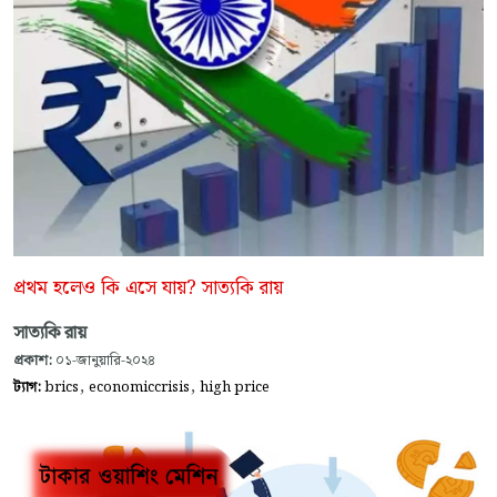
প্রথম হলেও কি এসে যায়? সাত্যকি রায়
সাত্যকি রায়
প্রকাশ:
০১-জানুয়ারি-২০২৪
,
,
ট্যাগ:
brics
economiccrisis
high price