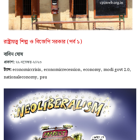
রাষ্ট্রায়ত্ত্ব শিল্প ও বিজেপি সরকার (পর্ব ১)
বাবিন ঘোষ
প্রকাশ:
২২-নভেম্বর-২০২৩
,
,
,
,
ট্যাগ:
economiccrisis
economicrecession
economy
modi govt 2.0
,
nationaleconomy
psu