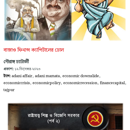
বাজাও ফিনান্স ক্যাপিটালের ঢোল
গৌরাঙ্গ চ্যাটার্জী
প্রকাশ:
১২-ডিসেম্বর-২০২৩
,
,
,
ট্যাগ:
adani affair
adani mamata
economic downslide
,
,
,
,
economiccrisis
economicpolicy
economicrecession
financecapital
tajpur