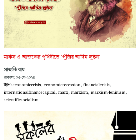
মার্কস ও আজকের পৃথিবীতে ‘পুঁজির আদিম লুন্ঠন’
সাত্যকি রায়
প্রকাশ:
০৫-মে-২০২৪
,
,
,
ট্যাগ:
economiccrisis
economicrecession
financialcrisis
,
,
,
,
internationalfinancecapital
marx
marxism
marxism-leninism
scientificsocialism