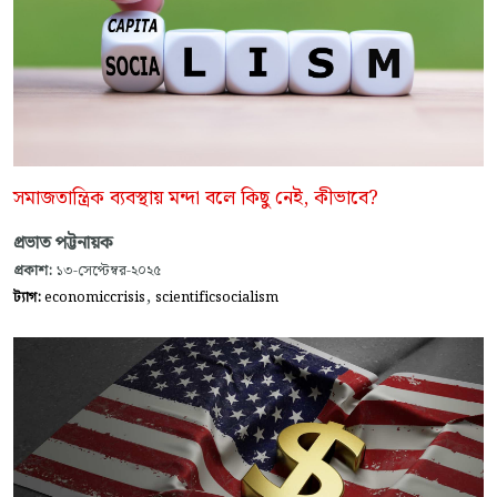
সমাজতান্ত্রিক ব্যবস্থায় মন্দা বলে কিছু নেই, কীভাবে?
প্রভাত পট্টনায়ক
প্রকাশ:
১৩-সেপ্টেম্বর-২০২৫
,
ট্যাগ:
economiccrisis
scientificsocialism