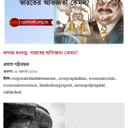
ধান্দার ধনতন্ত্র: ভারতের অভিজ্ঞতা কেমন?
প্রভাত পট্টনায়ক
প্রকাশ:
২২-আগস্ট-২০২৩
,
,
,
ট্যাগ:
corporatehindutwanexus
cronycapitalism
economiccrisis
,
,
,
economicrecession
hindenburgreport
monopolycapital
rafaledeal