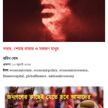
ভারত, শেয়ার বাজার ও সাধারণ মানুষ
বাবিন ঘোষ
প্রকাশ:
১০-জুলাই-২০২৪
,
,
,
ট্যাগ:
economiccrisis
economicpolicy
economicrecession
,
,
financecapital
globalfinance
nationaleconomy