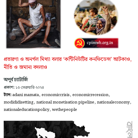
প্রতারণা ও অনর্গল মিথ্যা বলার ‘কন্টিনিউটির কনফিডেন্স’ আটকাও,
নীতি ও জমানা বদলাও
অপূর্ব চ্যাটার্জি
প্রকাশ:
১৫-ফেব্রুয়ারি-২০২৪
,
,
,
ট্যাগ:
adani mamata
economiccrisis
economicrecession
,
,
,
modididisetting
national monetisation pipeline
nationaleconomy
,
nationaleducationpolicy
wethepeople