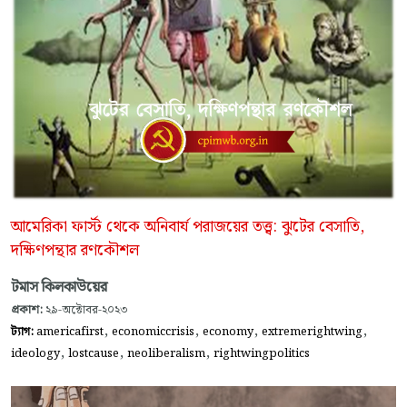
আমেরিকা ফার্স্ট থেকে অনিবার্য পরাজয়ের তত্ত্ব: ঝুটের বেসাতি,
দক্ষিণপন্থার রণকৌশল
টমাস কিলকাউয়ের
প্রকাশ:
২৯-অক্টোবর-২০২৩
,
,
,
,
ট্যাগ:
americafirst
economiccrisis
economy
extremerightwing
,
,
,
ideology
lostcause
neoliberalism
rightwingpolitics