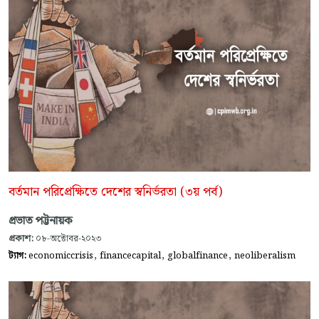
বর্তমান পরিপ্রেক্ষিতে দেশের স্বনির্ভরতা (৩য় পর্ব)
প্রভাত পট্টনায়ক
প্রকাশ:
০৮-অক্টোবর-২০২৩
,
,
,
ট্যাগ:
economiccrisis
financecapital
globalfinance
neoliberalism