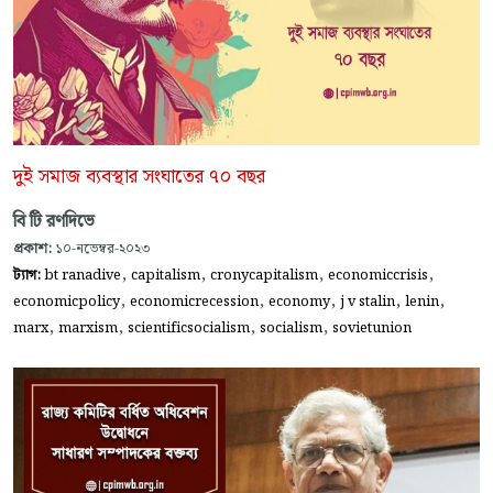
দুই সমাজ ব্যবস্থার সংঘাতের ৭০ বছর
বি টি রণদিভে
প্রকাশ:
১০-নভেম্বর-২০২৩
,
,
,
,
ট্যাগ:
bt ranadive
capitalism
cronycapitalism
economiccrisis
,
,
,
,
,
economicpolicy
economicrecession
economy
j v stalin
lenin
,
,
,
,
marx
marxism
scientificsocialism
socialism
sovietunion