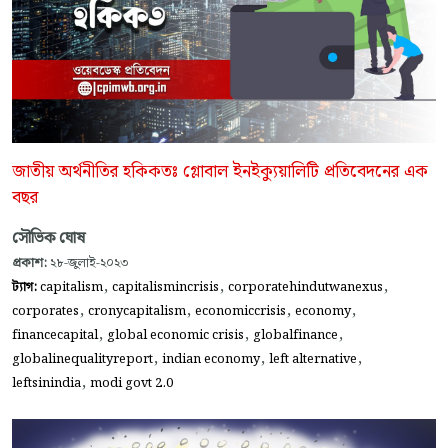
জাতীয় অর্থনীতির হকিকতঃ গ্লোবাল ইনইক্যুয়ালিটি প্রতিবেদনের এক
বছর
সৌভিক ঘোষ
প্রকাশ:
২৮-জুলাই-২০২৩
,
,
,
ট্যাগ:
capitalism
capitalismincrisis
corporatehindutwanexus
,
,
,
,
corporates
cronycapitalism
economiccrisis
economy
,
,
,
financecapital
global economic crisis
globalfinance
,
,
,
globalinequalityreport
indian economy
left alternative
,
leftsinindia
modi govt 2.0