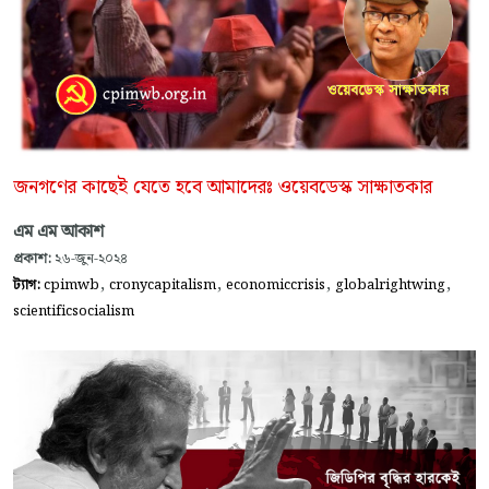
জনগণের কাছেই যেতে হবে আমাদেরঃ ওয়েবডেস্ক সাক্ষাতকার
এম এম আকাশ
প্রকাশ:
২৬-জুন-২০২৪
,
,
,
,
ট্যাগ:
cpimwb
cronycapitalism
economiccrisis
globalrightwing
scientificsocialism