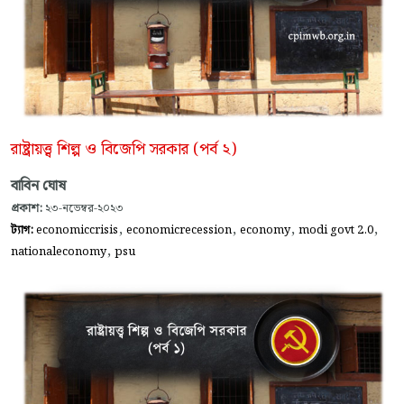
রাষ্ট্রায়ত্ত্ব শিল্প ও বিজেপি সরকার (পর্ব ২)
বাবিন ঘোষ
প্রকাশ:
২৩-নভেম্বর-২০২৩
,
,
,
,
ট্যাগ:
economiccrisis
economicrecession
economy
modi govt 2.0
,
nationaleconomy
psu