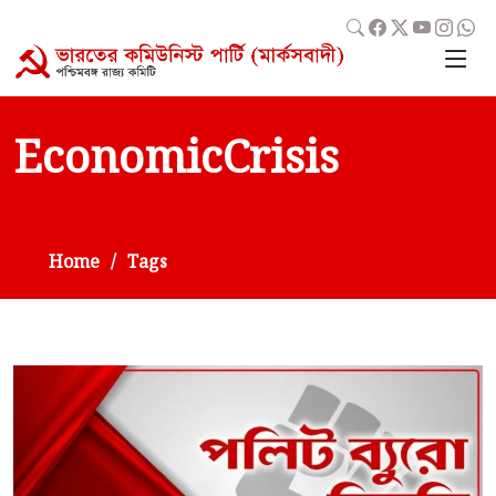
EconomicCrisis
Home
Tags