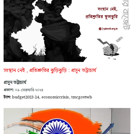
সংস্থান নেই , প্রতিশ্রুতির ঝুড়িঝুড়ি : প্রসূন ভট্টাচার্য
প্রসূন ভট্টাচার্য
প্রকাশ:
০৯-ফেব্রুয়ারি-২০২৪
,
,
ট্যাগ:
budget2023-24
economiccrisis
tmcgovtwb