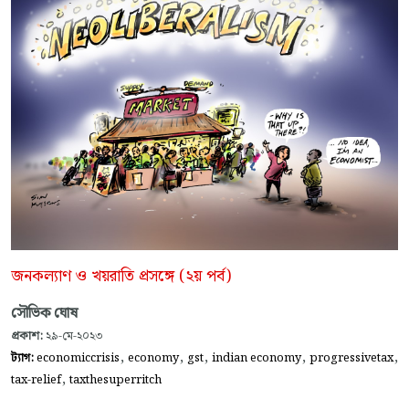
জনকল্যাণ ও খয়রাতি প্রসঙ্গে (২য় পর্ব)
সৌভিক ঘোষ
প্রকাশ:
২৯-মে-২০২৩
,
,
,
,
,
ট্যাগ:
economiccrisis
economy
gst
indian economy
progressivetax
,
tax-relief
taxthesuperritch