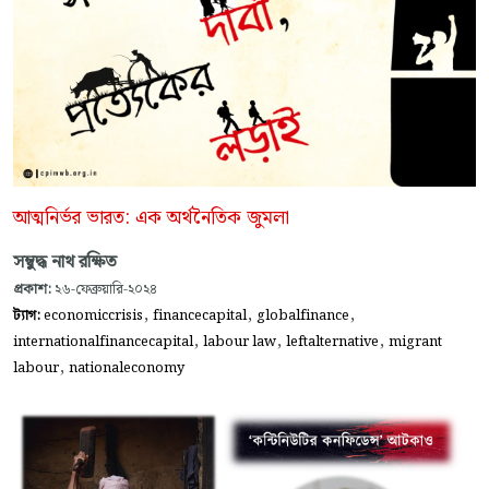
আত্মনির্ভর ভারত: এক অর্থনৈতিক জুমলা
সম্বুদ্ধ নাথ রক্ষিত
প্রকাশ:
২৬-ফেব্রুয়ারি-২০২৪
,
,
,
ট্যাগ:
economiccrisis
financecapital
globalfinance
,
,
,
internationalfinancecapital
labour law
leftalternative
migrant
,
labour
nationaleconomy