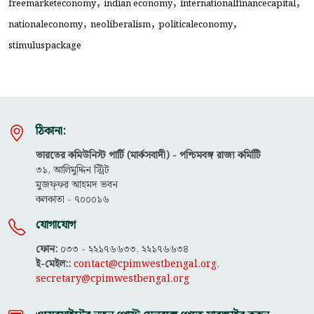
,
,
,
freemarketeconomy
indian economy
internationalfinancecapital
,
,
,
nationaleconomy
neoliberalism
politicaleconomy
stimuluspackage
ঠিকানা:
ভারতের কমিউনিস্ট পার্টি (মার্কসবাদী) - পশ্চিমবঙ্গ রাজ্য কমিটিি
৩১, আলিমুদ্দিন স্ট্রিট
মুজফ্ফ‌র আহমদ ভবন
কলকাতা - ৭০০০১৬
যোগাযোগ
ফোন:
০৩৩ - ২২১৭৬৬৩৩, ২২১৭৬৬৩৪
ই-মেইল::
contact@cpimwestbengal.org
,
secretary@cpimwestbengal.org