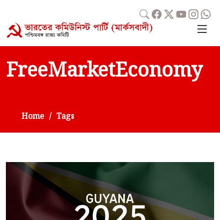
FreeMarketEconomy
Home
Tags