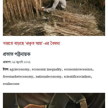
ভারতে বাড়ছে ‘প্রকৃত আয়’-এর বৈষম্য
প্রভাত পট্টনায়ক
প্রকাশ:
২৪-জুলাই-২০২৫
,
,
,
ট্যাগ:
agrieconomy
economic inequality
economicrecession
,
,
,
freemarketeconomy
nationaleconomy
scientificsocialism
realincome