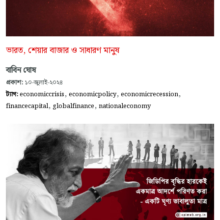
ভারত, শেয়ার বাজার ও সাধারণ মানুষ
বাবিন ঘোষ
প্রকাশ:
১০-জুলাই-২০২৪
,
,
,
ট্যাগ:
economiccrisis
economicpolicy
economicrecession
,
,
financecapital
globalfinance
nationaleconomy