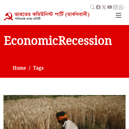
EconomicRecession
Home
Tags