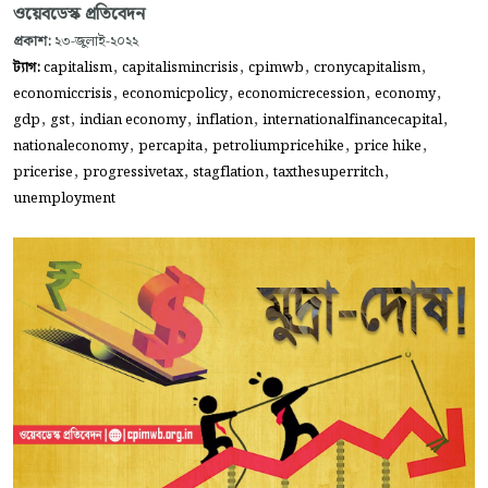
ওয়েবডেস্ক প্রতিবেদন
প্রকাশ:
২৩-জুলাই-২০২২
,
,
,
,
ট্যাগ:
capitalism
capitalismincrisis
cpimwb
cronycapitalism
,
,
,
,
economiccrisis
economicpolicy
economicrecession
economy
,
,
,
,
,
gdp
gst
indian economy
inflation
internationalfinancecapital
,
,
,
,
nationaleconomy
percapita
petroliumpricehike
price hike
,
,
,
,
pricerise
progressivetax
stagflation
taxthesuperritch
unemployment