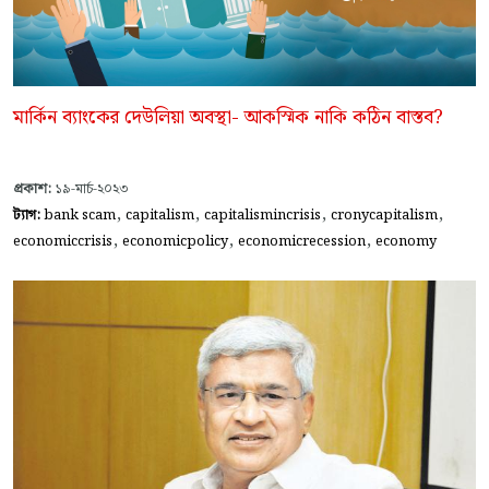
মার্কিন ব্যাংকের দেউলিয়া অবস্থা- আকস্মিক নাকি কঠিন বাস্তব?
প্রকাশ:
১৯-মার্চ-২০২৩
,
,
,
,
ট্যাগ:
bank scam
capitalism
capitalismincrisis
cronycapitalism
,
,
,
economiccrisis
economicpolicy
economicrecession
economy