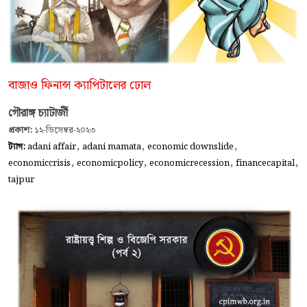
বাজাও ফিনান্স ক্যাপিটালের ঢোল
গৌরাঙ্গ চ্যাটার্জী
প্রকাশ:
১২-ডিসেম্বর-২০২৩
,
,
,
ট্যাগ:
adani affair
adani mamata
economic downslide
,
,
,
,
economiccrisis
economicpolicy
economicrecession
financecapital
tajpur