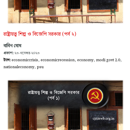
রাষ্ট্রায়ত্ত্ব শিল্প ও বিজেপি সরকার (পর্ব ২)
বাবিন ঘোষ
প্রকাশ:
২৩-নভেম্বর-২০২৩
,
,
,
,
ট্যাগ:
economiccrisis
economicrecession
economy
modi govt 2.0
,
nationaleconomy
psu