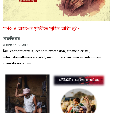
মার্কস ও আজকের পৃথিবীতে ‘পুঁজির আদিম লুন্ঠন’
সাত্যকি রায়
প্রকাশ:
০৫-মে-২০২৪
,
,
,
ট্যাগ:
economiccrisis
economicrecession
financialcrisis
,
,
,
,
internationalfinancecapital
marx
marxism
marxism-leninism
scientificsocialism