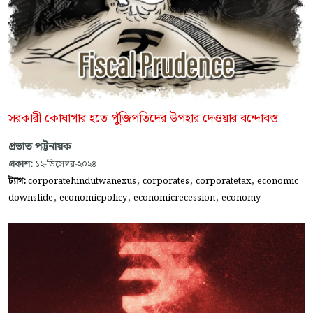
সরকারী কোষাগার হতে পুঁজিপতিদের উপহার দেওয়ার বন্দোবস্ত
প্রভাত পট্টনায়ক
প্রকাশ:
১২-ডিসেম্বর-২০২৪
,
,
,
ট্যাগ:
corporatehindutwanexus
corporates
corporatetax
economic
,
,
,
downslide
economicpolicy
economicrecession
economy