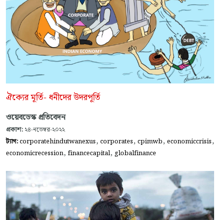
ঐক্যের মূর্তি- ধনীদের উদরপূর্তি
ওয়েবডেস্ক প্রতিবেদন
প্রকাশ:
২৪-নভেম্বর-২০২২
,
,
,
,
ট্যাগ:
corporatehindutwanexus
corporates
cpimwb
economiccrisis
,
,
economicrecession
financecapital
globalfinance