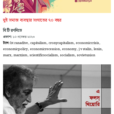
দুই সমাজ ব্যবস্থার সংঘাতের ৭০ বছর
বি টি রণদিভে
প্রকাশ:
১০-নভেম্বর-২০২৩
,
,
,
,
ট্যাগ:
bt ranadive
capitalism
cronycapitalism
economiccrisis
,
,
,
,
,
economicpolicy
economicrecession
economy
j v stalin
lenin
,
,
,
,
marx
marxism
scientificsocialism
socialism
sovietunion