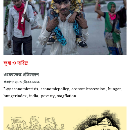
ক্ষুধা ও দারিদ্র
ওয়েবডেস্ক প্রতিবেদন
প্রকাশ:
২৪-অক্টোবর-২০২২
,
,
,
,
ট্যাগ:
economiccrisis
economicpolicy
economicrecession
hunger
,
,
,
hungerindex
india
poverty
stagflation