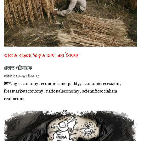
ভারতে বাড়ছে ‘প্রকৃত আয়’-এর বৈষম্য
প্রভাত পট্টনায়ক
প্রকাশ:
২৪-জুলাই-২০২৫
,
,
,
ট্যাগ:
agrieconomy
economic inequality
economicrecession
,
,
,
freemarketeconomy
nationaleconomy
scientificsocialism
realincome