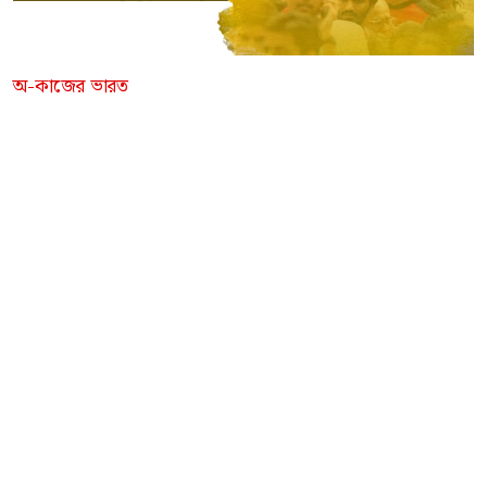
অ-কাজের ভারত
ওয়েবডেস্ক প্রতিবেদন
প্রকাশ:
১৪-জুলাই-২০২২
,
,
,
,
ট্যাগ:
cmie
cpim
economiccrisis
economicpolicy
,
,
,
,
economicrecession
economy
indianeconomy
mnrega
,
,
progressivetax
taxthesuperritch
unemployment