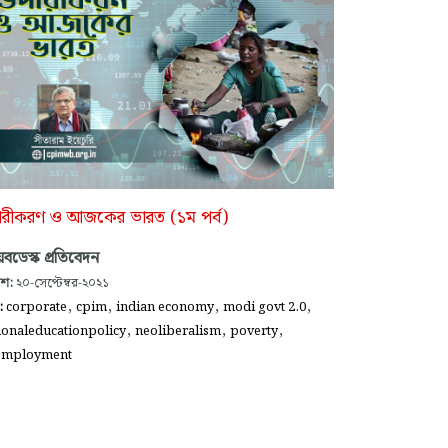
ারীকরণ ও আজকের ভারত (১ম পর্ব)
বডেস্ক প্রতিবেদন
াশ:
২০-সেপ্টেম্বর-২০২১
,
,
,
,
গ:
corporate
cpim
indian economy
modi govt 2.0
,
,
,
ionaleducationpolicy
neoliberalism
poverty
employment