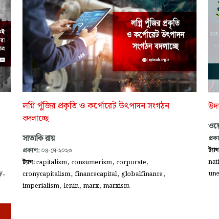
লগ্নি পুঁজির প্রকৃতি ও কর্পোরেট উৎপাদন সংগঠন
উদ
বদলাচ্ছে
ওয়ে
সাত্যকি রায়
প্রক
ট্যা
প্রকাশ:
০৪-মে-২০২৩
,
,
,
nat
ট্যাগ:
capitalism
consumerism
corporate
,
,
,
,
y
un
cronycapitalism
financecapital
globalfinance
,
,
,
imperialism
lenin
marx
marxism