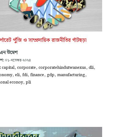
পোরেট পুঁজি ও সাম্প্রদায়িক রাজনীতির গাঁটছড়া
 এন উমেশ
াশ:
০১-নভেম্বর-২০২৪
,
,
,
,
গ:
capital
corporate
corporatehindutwanexus
dli
,
,
,
,
,
,
conomy
eli
fdi
finance
gdp
manufacturing
,
ional econoy
pli