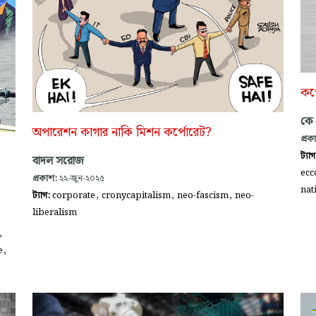
কর্
কে
অপারেশন কাগার নাকি মিশন কর্পোরেট?
প্রক
ট্যা
বাদল সরোজ
ec
প্রকাশ:
২২-জুন-২০২৫
nat
,
,
,
ট্যাগ:
corporate
cronycapitalism
neo-fascism
neo-
liberalism
,
,
e