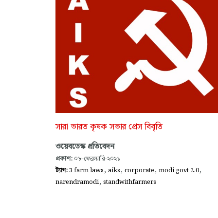
সারা ভারত কৃষক সভার প্রেস বিবৃতি
ওয়েবডেস্ক প্রতিবেদন
প্রকাশ:
০৮-ফেব্রুয়ারি-২০২১
,
,
,
,
ট্যাগ:
3 farm laws
aiks
corporate
modi govt 2.0
,
narendramodi
standwithfarmers