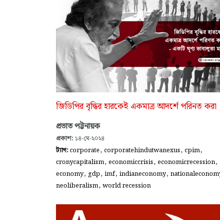
জিডিপির বৃদ্ধির হারকেই একমাত্র আদর্শে পরিনত করা
প্রভাত পট্টনায়ক
প্রকাশ:
১৪-মে-২০২৪
,
,
,
ট্যাগ:
corporate
corporatehindutwanexus
cpim
,
,
,
cronycapitalism
economiccrisis
economicrecession
,
,
,
,
economy
gdp
imf
indianeconomy
nationaleconom
,
neoliberalism
world recession