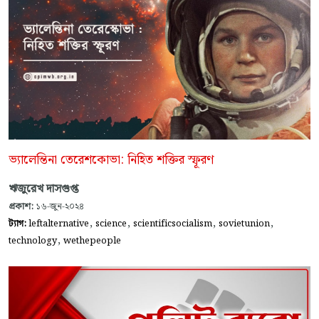
ভ্যালেন্তিনা তেরেশকোভা: নিহিত শক্তির স্ফূরণ
ঋজুরেখ দাসগুপ্ত
প্রকাশ:
১৬-জুন-২০২৪
,
,
,
,
ট্যাগ:
leftalternative
science
scientificsocialism
sovietunion
,
technology
wethepeople