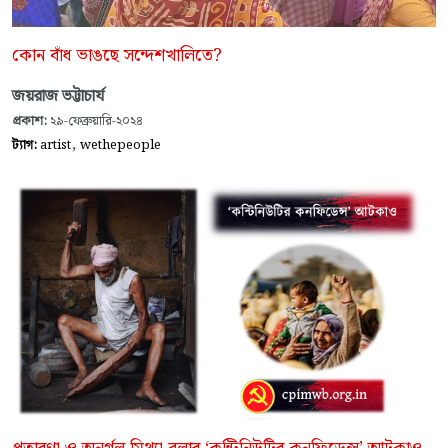
কোন বাঁধ ভাঙছে সন্দেশখালিতে?
জয়রাজ ভট্টাচার্য
প্রকাশ:
২৯-ফেব্রুয়ারি-২০২৪
,
ট্যাগ:
artist
wethepeople