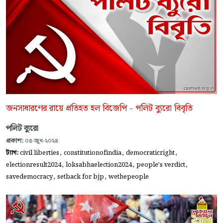
জনসাধারণের রায়ে প্রতিহত হল বিজেপি - পলিট ব্যুরো বিবৃতি
পলিট ব্যুরো
প্রকাশ:
০৪-জুন-২০২৪
,
,
,
ট্যাগ:
civil liberties
constitutionofindia
democraticright
,
,
,
electionresult2024
loksabhaelection2024
people’s verdict
,
,
savedemocracy
setback for bjp
wethepeople