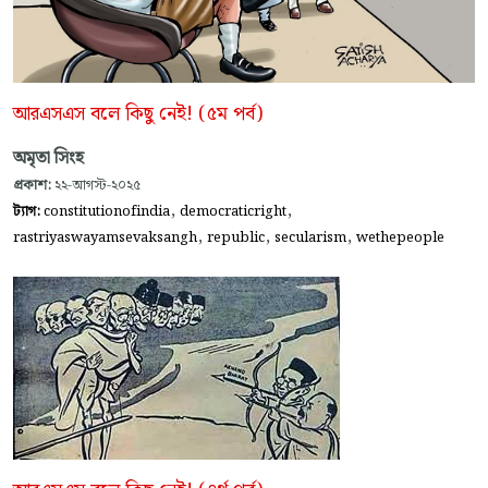
আরএসএস বলে কিছু নেই! (৫ম পর্ব)
অমৃতা সিংহ
প্রকাশ:
২২-আগস্ট-২০২৫
,
,
ট্যাগ:
constitutionofindia
democraticright
,
,
,
rastriyaswayamsevaksangh
republic
secularism
wethepeople