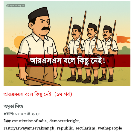
আরএসএস বলে কিছু নেই! (১ম পর্ব)
অমৃতা সিংহ
প্রকাশ:
১৮-আগস্ট-২০২৫
,
,
ট্যাগ:
constitutionofindia
democraticright
,
,
,
rastriyaswayamsevaksangh
republic
secularism
wethepeople