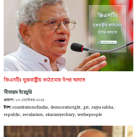
জিএসটিঃ যুক্তরাষ্ট্রীয় কাঠামোর উপর আঘাত
সীতারাম ইয়েচুরি
প্রকাশ:
১৩-সেপ্টেম্বর-২০২৪
,
,
,
,
ট্যাগ:
constitutionofindia
democraticright
gst
rajya sabha
,
,
,
republic
secularism
sitaramyechury
wethepeople