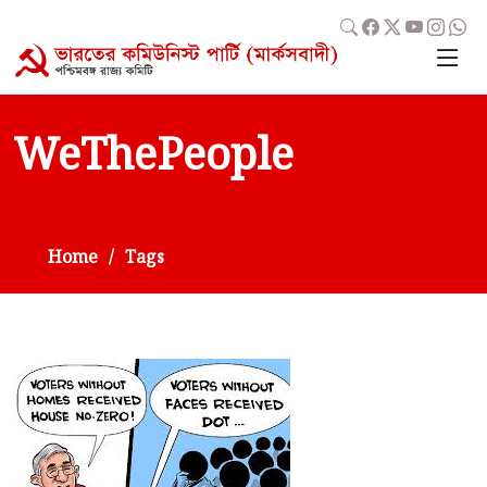
WeThePeople
Home
Tags