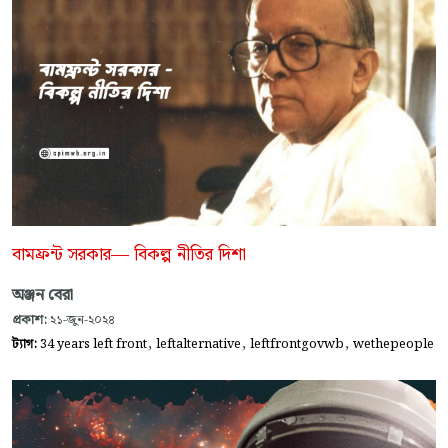
বামফ্রন্ট সরকার— বিকল্প নীতির দিশা
অঞ্জন বেরা
প্রকাশ:
২১-জুন-২০২৪
,
,
,
ট্যাগ:
34 years left front
leftalternative
leftfrontgovwb
wethepeople