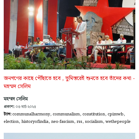
জনগণের কাছে পৌঁছাতে হবে , ভুমিস্তরেই শুনতে হবে তাঁদের কথা -
মহম্মদ সেলিম
মহম্মদ সেলিম
প্রকাশ:
০৫-মার্চ-২০২৫
,
,
,
,
ট্যাগ:
communalharmony
communalism
constitution
cpimwb
,
,
,
,
,
election
historyofindia
neo-fascism
rss
socialism
wethepeople