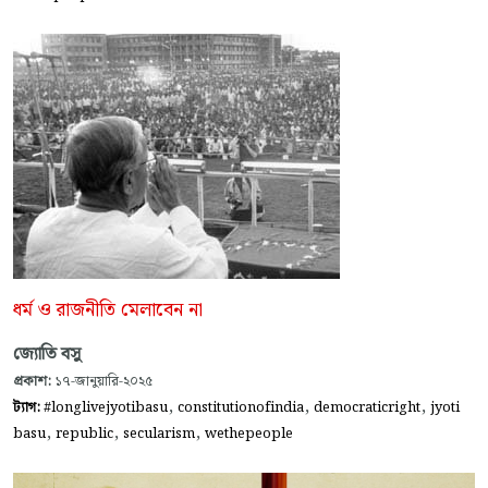
ধর্ম ও রাজনীতি মেলাবেন না
জ্যোতি বসু
প্রকাশ:
১৭-জানুয়ারি-২০২৫
,
,
,
ট্যাগ:
#longlivejyotibasu
constitutionofindia
democraticright
jyoti
,
,
,
basu
republic
secularism
wethepeople