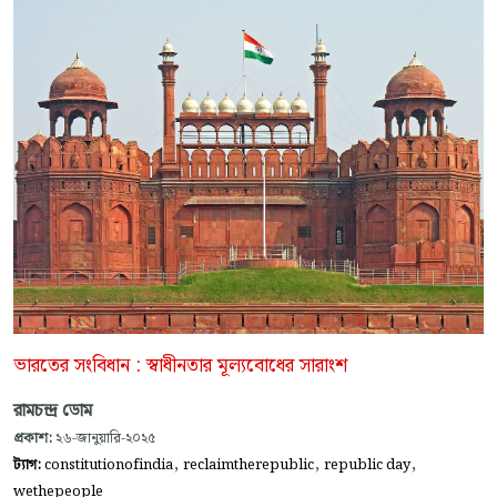
ভারতের সংবিধান : স্বাধীনতার মূল্যবোধের সারাংশ
রামচন্দ্র ডোম
প্রকাশ:
২৬-জানুয়ারি-২০২৫
,
,
,
ট্যাগ:
constitutionofindia
reclaimtherepublic
republic day
wethepeople