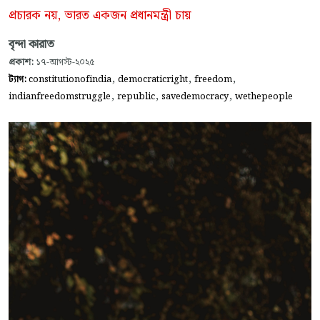
প্রচারক নয়, ভারত একজন প্রধানমন্ত্রী চায়
বৃন্দা কারাত
প্রকাশ:
১৭-আগস্ট-২০২৫
,
,
,
ট্যাগ:
constitutionofindia
democraticright
freedom
,
,
,
indianfreedomstruggle
republic
savedemocracy
wethepeople