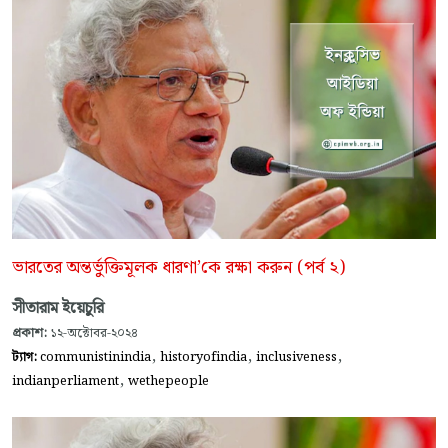
ভারতের অন্তর্ভুক্তিমূলক ধারণা’কে রক্ষা করুন (পর্ব ২)
সীতারাম ইয়েচুরি
প্রকাশ:
১২-অক্টোবর-২০২৪
,
,
,
ট্যাগ:
communistinindia
historyofindia
inclusiveness
,
indianperliament
wethepeople