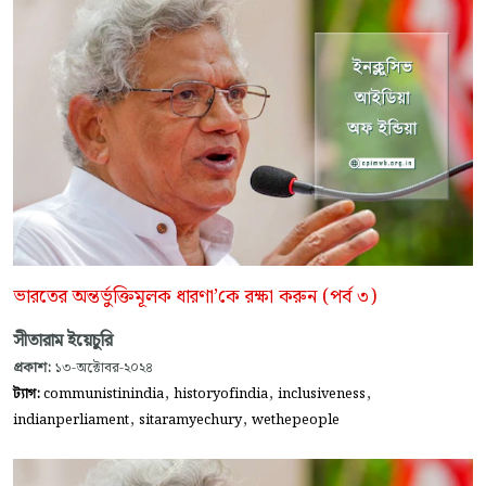
ভারতের অন্তর্ভুক্তিমূলক ধারণা’কে রক্ষা করুন (পর্ব ৩)
সীতারাম ইয়েচুরি
প্রকাশ:
১৩-অক্টোবর-২০২৪
,
,
,
ট্যাগ:
communistinindia
historyofindia
inclusiveness
,
,
indianperliament
sitaramyechury
wethepeople