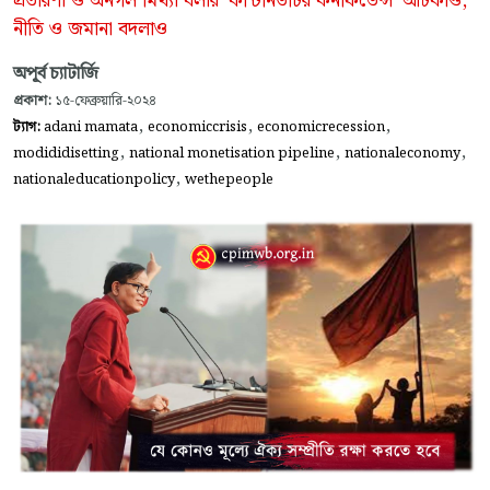
প্রতারণা ও অনর্গল মিথ্যা বলার ‘কন্টিনিউটির কনফিডেন্স’ আটকাও,
নীতি ও জমানা বদলাও
অপূর্ব চ্যাটার্জি
প্রকাশ:
১৫-ফেব্রুয়ারি-২০২৪
,
,
,
ট্যাগ:
adani mamata
economiccrisis
economicrecession
,
,
,
modididisetting
national monetisation pipeline
nationaleconomy
,
nationaleducationpolicy
wethepeople