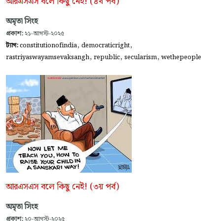
আরএসএস বলে কিছু নেই! (৪র্থ পর্ব)
অমৃতা সিংহ
প্রকাশ:
২১-আগস্ট-২০২৫
,
,
ট্যাগ:
constitutionofindia
democraticright
,
,
,
rastriyaswayamsevaksangh
republic
secularism
wethepeople
আরএসএস বলে কিছু নেই! (৩য় পর্ব)
অমৃতা সিংহ
প্রকাশ:
২০-আগস্ট-২০২৫