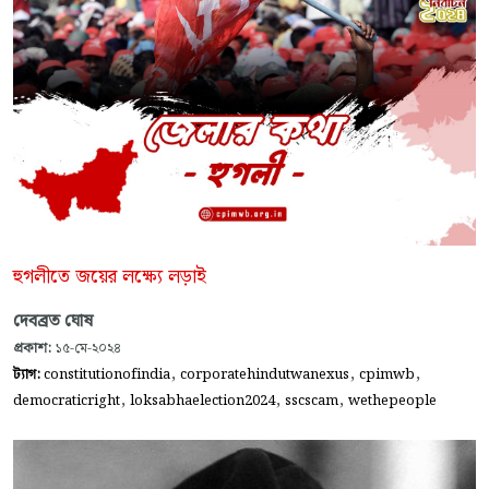
হুগলীতে জয়ের লক্ষ্যে লড়াই
দেবব্রত ঘোষ
প্রকাশ:
১৫-মে-২০২৪
,
,
,
ট্যাগ:
constitutionofindia
corporatehindutwanexus
cpimwb
,
,
,
democraticright
loksabhaelection2024
sscscam
wethepeople