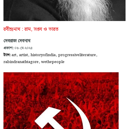
রবীন্দ্রনাথ : রাম, সঙ্ঘ ও ভারত
দেবরাজ দেবনাথ
প্রকাশ:
০৮-মে-২০২৪
,
,
,
,
ট্যাগ:
art
artist
historyofindia
progressiveliterature
,
rabindranathtagore
wethepeople