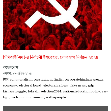
সিপিআই(এম)-র নির্বাচনী ইশতেহার, লোকসভা নির্বাচন ২০২৪
ওয়েবডেস্ক
প্রকাশ:
২০-এপ্রিল-২০২৪
,
,
,
ট্যাগ:
communalism
constitutionofindia
corporatehindutwanexus
,
,
,
,
,
economy
electoral bond
electoral reform
fake news
gdp
,
,
,
kishanstruggle
loksabhaelection2024
nationaleducationpolicy
rss-
,
,
bjp
tradeunionmovement
wethepeople