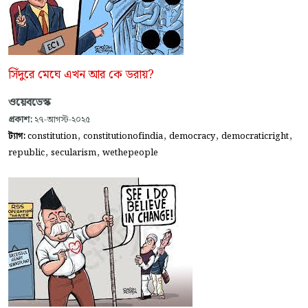
সিঁদুরে মেঘে এখন আর কে ডরায়?
ওয়েবডেস্ক
প্রকাশ:
২৭-আগস্ট-২০২৫
,
,
,
,
ট্যাগ:
constitution
constitutionofindia
democracy
democraticright
,
,
republic
secularism
wethepeople