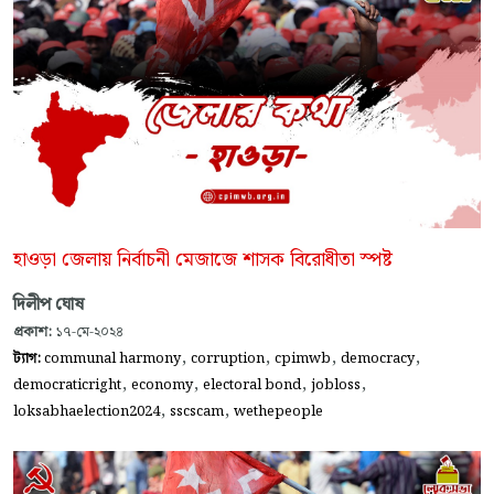
হাওড়া জেলায় নির্বাচনী মেজাজে শাসক বিরোধীতা স্পষ্ট
দিলীপ ঘোষ
প্রকাশ:
১৭-মে-২০২৪
,
,
,
,
ট্যাগ:
communal harmony
corruption
cpimwb
democracy
,
,
,
,
democraticright
economy
electoral bond
jobloss
,
,
loksabhaelection2024
sscscam
wethepeople