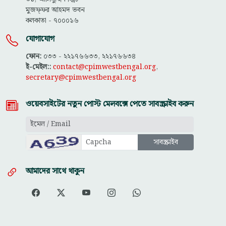
মুজফ্ফ‌র আহমদ ভবন
কলকাতা - ৭০০০১৬
যোগাযোগ
ফোন:
০৩৩ - ২২১৭৬৬৩৩, ২২১৭৬৬৩৪
ই-মেইল::
contact@cpimwestbengal.org
,
secretary@cpimwestbengal.org
ওয়েবসাইটের নতুন পোস্ট মেলবক্সে পেতে সাবস্ক্রাইব করুন
আমাদের সাথে থাকুন