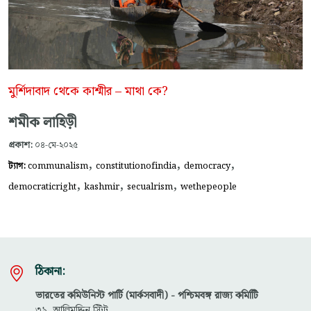
মুর্শিদাবাদ থেকে কাশ্মীর – মাথা কে?
শমীক লাহিড়ী
প্রকাশ:
০৪-মে-২০২৫
,
,
,
ট্যাগ:
communalism
constitutionofindia
democracy
,
,
,
democraticright
kashmir
secualrism
wethepeople
ঠিকানা:
ভারতের কমিউনিস্ট পার্টি (মার্কসবাদী) - পশ্চিমবঙ্গ রাজ্য কমিটিি
৩১, আলিমুদ্দিন স্ট্রিট