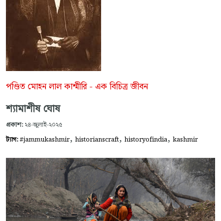
পণ্ডিত মোহন লাল কাশ্মীরি - এক বিচিত্র জীবন
শ্যামাশীষ ঘোষ
প্রকাশ:
২৪-জুলাই-২০২৫
,
,
,
ট্যাগ:
#jammukashmir
historianscraft
historyofindia
kashmir