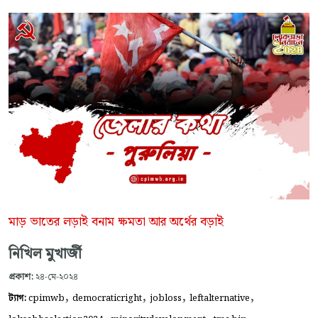
মাড় ভাতের লড়াই বনাম ক্ষমতা আর অর্থের বড়াই
নিখিল মুখার্জী
প্রকাশ:
২৪-মে-২০২৪
,
,
,
,
ট্যাগ:
cpimwb
democraticright
jobloss
leftalternative