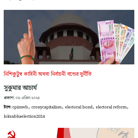
নিশিকুটুম্ব কাহিনী অথবা নির্বাচনী বন্ডের দুর্নীতি
সুকুমার আচার্য
প্রকাশ:
০৪-এপ্রিল-২০২৪
,
,
,
,
ট্যাগ:
cpimwb
cronycapitalism
electoral bond
electoral reform
loksabhaelection2024