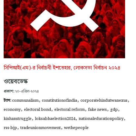
সিপিআই(এম)-র নির্বাচনী ইশতেহার, লোকসভা নির্বাচন ২০২৪
ওয়েবডেস্ক
প্রকাশ:
২০-এপ্রিল-২০২৪
,
,
,
ট্যাগ:
communalism
constitutionofindia
corporatehindutwanexus
,
,
,
,
,
economy
electoral bond
electoral reform
fake news
gdp
,
,
,
kishanstruggle
loksabhaelection2024
nationaleducationpolicy
,
,
rss-bjp
tradeunionmovement
wethepeople