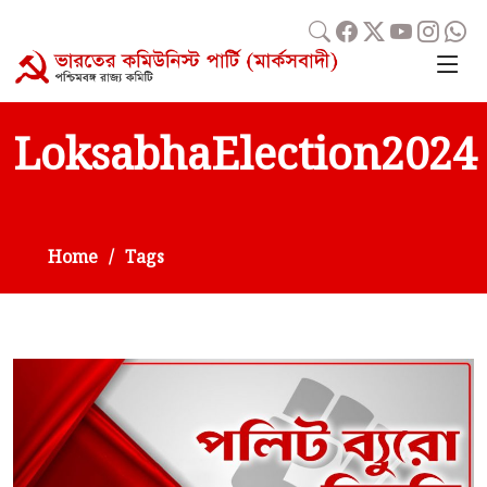
LoksabhaElection2024
Home
Tags