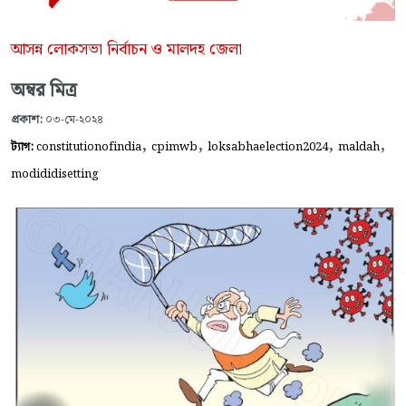
আসন্ন লোকসভা নির্বাচন ও মালদহ জেলা
অম্বর মিত্র
প্রকাশ:
০৩-মে-২০২৪
,
,
,
,
ট্যাগ:
constitutionofindia
cpimwb
loksabhaelection2024
maldah
modididisetting