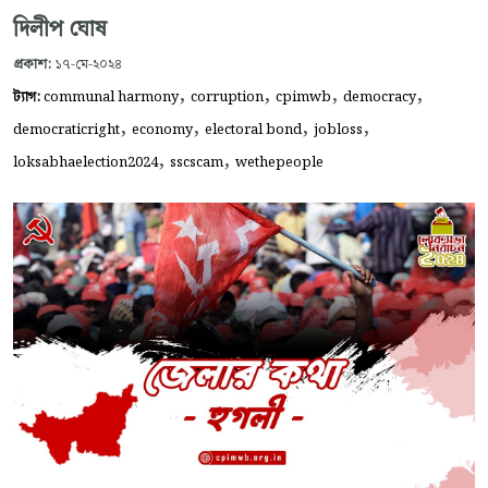
দিলীপ ঘোষ
প্রকাশ:
১৭-মে-২০২৪
,
,
,
,
ট্যাগ:
communal harmony
corruption
cpimwb
democracy
,
,
,
,
democraticright
economy
electoral bond
jobloss
,
,
loksabhaelection2024
sscscam
wethepeople