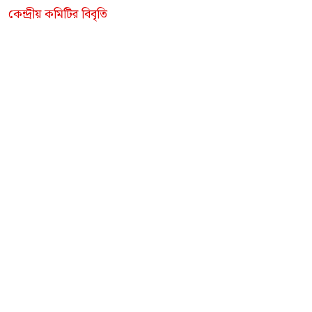
কেন্দ্রীয় কমিটির বিবৃতি
ওয়েবডেস্ক প্রতিবেদন
প্রকাশ:
৩০-জানুয়ারি-২০২৪
,
,
,
ট্যাগ:
assembly elections
caa
central committee communique
,
,
,
,
communal_violence
communalism
evm
kerala ldf govt
,
,
,
,
loksabhaelection2024
modi govt 2.0
moneypower
ram mandir
,
rss-bjp
skm