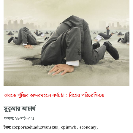
ভারতে পুঁজির অন্দরমহলে ধর্মচর্চা : বিশ্বের পরিপ্রেক্ষিতে
সুকুমার আচার্য
প্রকাশ:
২৬-মার্চ-২০২৪
,
,
,
ট্যাগ:
corporatehindutwanexus
cpimwb
economy