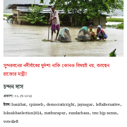
সুন্দরবনের নদীবাঁধের দুর্দশা নাকি কোনও বিষয়ই নয়, বলছেন
রাজ্যের মন্ত্রী!
চন্দন দাস
প্রকাশ:
৩১-মে-২০২৪
,
,
,
,
,
ট্যাগ:
basirhat
cpimwb
democraticright
jaynagar
leftalternative
,
,
,
,
loksabhaelection2024
mathurapur
sundarbans
tmc bjp nexus
vote4left