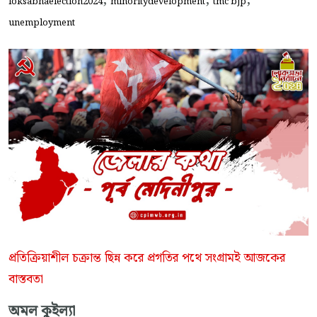
,
,
,
loksabhaelection2024
minoritydevelopment
tmc bjp
unemployment
প্রতিক্রিয়াশীল চক্রান্ত ছিন্ন করে প্রগতির পথে সংগ্রামই আজকের
বাস্তবতা
অমল কুইল্যা