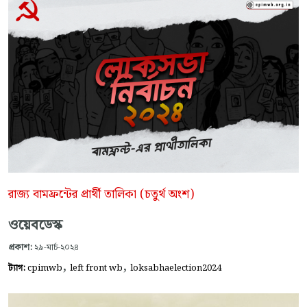
রাজ্য বামফ্রন্টের প্রার্থী তালিকা (চতুর্থ অংশ)
ওয়েবডেস্ক
প্রকাশ:
২৯-মার্চ-২০২৪
,
,
ট্যাগ:
cpimwb
left front wb
loksabhaelection2024