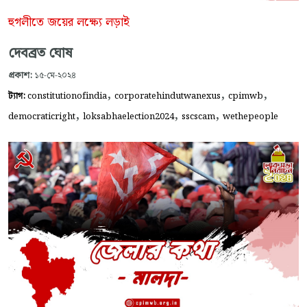
হুগলীতে জয়ের লক্ষ্যে লড়াই
দেবব্রত ঘোষ
প্রকাশ:
১৫-মে-২০২৪
,
,
,
ট্যাগ:
constitutionofindia
corporatehindutwanexus
cpimwb
,
,
,
democraticright
loksabhaelection2024
sscscam
wethepeople