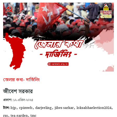
জেলার কথা- দার্জিলিং
জীবেশ সরকার
প্রকাশ:
১২-এপ্রিল-২০২৪
,
,
,
,
,
ট্যাগ:
bjp
cpimwb
darjeeling
jibes sarkar
loksabhaelection2024
,
,
rss
tea garden
tmc