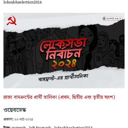
loksabhaelection2024
রাজ্য বামফ্রন্টের প্রার্থী তালিকা (প্রথম, দ্বিতীয় এবং তৃতীয় অংশ)
ওয়েবডেস্ক
প্রকাশ:
২৩-মার্চ-২০২৪
,
,
ট্যাগ:
cpimwb
left front wb
loksabhaelection2024