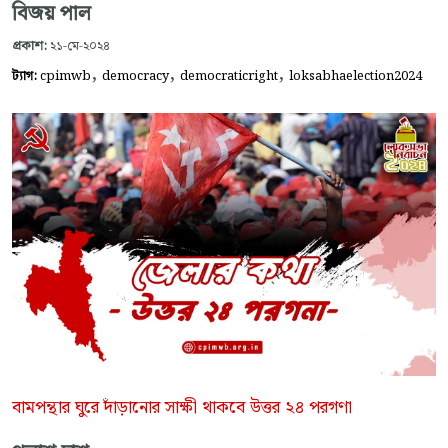
বিজয় পাল
প্রকাশ:
২১-মে-২০২৪
,
,
,
ট্যাগ:
cpimwb
democracy
democraticright
loksabhaelection2024
বামপন্থার ঘুরে দাঁড়ানোর সাক্ষী থাকবে উত্তর ২৪ পরগণা