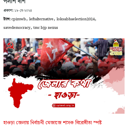
পলাশ দাশ
প্রকাশ:
১৮-মে-২০২৪
,
,
,
ট্যাগ:
cpimwb
leftalternative
loksabhaelection2024
,
savedemocracy
tmc bjp nexus
হাওড়া জেলায় নির্বাচনী মেজাজে শাসক বিরোধীতা স্পষ্ট