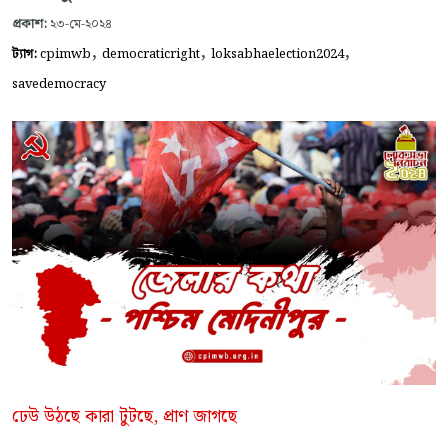
প্রকাশ:
২৩-মে-২০২৪
,
,
,
ট্যাগ:
cpimwb
democraticright
loksabhaelection2024
savedemocracy
ঢেউ উঠছে কারা টুটছে, প্রাণ জাগছে