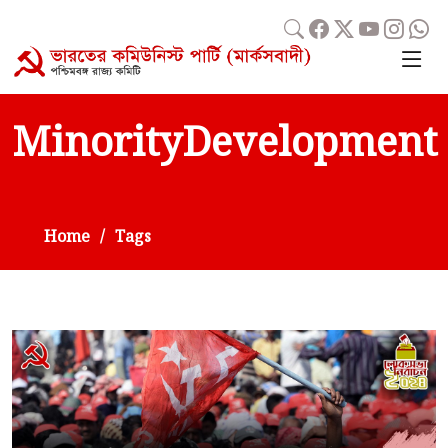
MinorityDevelopment
Home
Tags