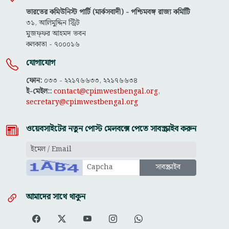
ভারতের কমিউনিস্ট পার্টি (মার্কসবাদী) - পশ্চিমবঙ্গ রাজ্য কমিটিি
৩১, আলিমুদ্দিন স্ট্রিট
মুজফ্ফ‌র আহমদ ভবন
কলকাতা - ৭০০০১৬
যোগাযোগ
ফোন:
০৩৩ - ২২১৭৬৬৩৩, ২২১৭৬৬৩৪
ই-মেইল::
contact@cpimwestbengal.org
,
secretary@cpimwestbengal.org
ওয়েবসাইটের নতুন পোস্ট মেলবক্সে পেতে সাবস্ক্রাইব করুন
আমাদের সাথে থাকুন