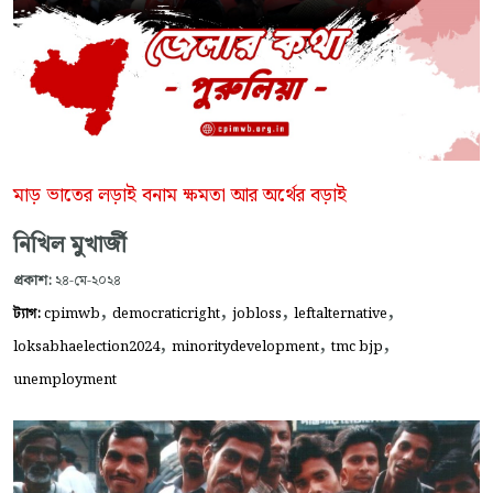
মাড় ভাতের লড়াই বনাম ক্ষমতা আর অর্থের বড়াই
নিখিল মুখার্জী
প্রকাশ:
২৪-মে-২০২৪
,
,
,
,
ট্যাগ:
cpimwb
democraticright
jobloss
leftalternative
,
,
,
loksabhaelection2024
minoritydevelopment
tmc bjp
unemployment