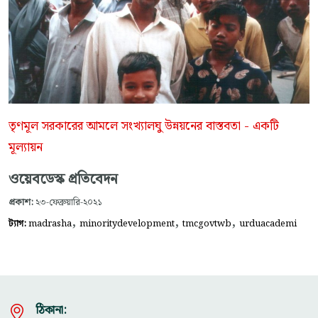
তৃণমূল সরকারের আমলে সংখ্যালঘু উন্নয়নের বাস্তবতা - একটি
মূল্যায়ন
ওয়েবডেস্ক প্রতিবেদন
প্রকাশ:
২৩-ফেব্রুয়ারি-২০২১
,
,
,
ট্যাগ:
madrasha
minoritydevelopment
tmcgovtwb
urduacademi
ঠিকানা: