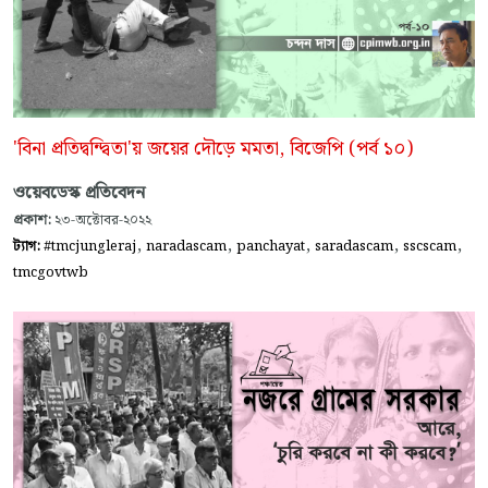
'বিনা প্রতিদ্বন্দ্বিতা'য় জয়ের দৌড়ে মমতা, বিজেপি (পর্ব ১০)
ওয়েবডেস্ক প্রতিবেদন
প্রকাশ:
২৩-অক্টোবর-২০২২
,
,
,
,
,
ট্যাগ:
#tmcjungleraj
naradascam
panchayat
saradascam
sscscam
tmcgovtwb