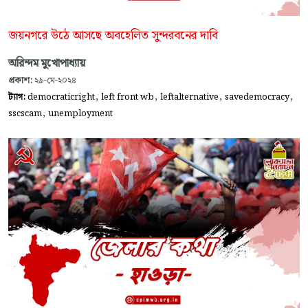
জয়নগরে উঠে আসছে অবহেলিত সুন্দরবনের দাবি
অরিন্দম মুখোপাধ্যায়
প্রকাশ:
২৯-মে-২০২৪
,
,
,
,
ট্যাগ:
democraticright
left front wb
leftalternative
savedemocracy
,
sscscam
unemployment