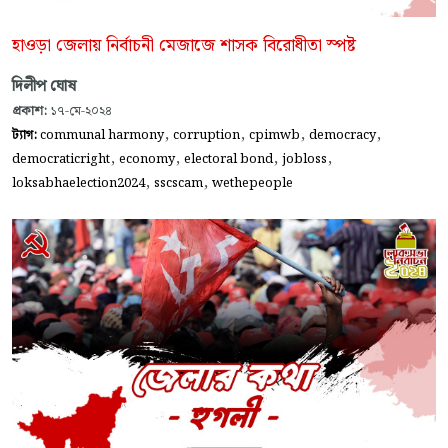
হাওড়া জেলায় নির্বাচনী মেজাজে শাসক বিরোধীতা স্পষ্ট
দিলীপ ঘোষ
প্রকাশ:
১৭-মে-২০২৪
,
,
,
,
ট্যাগ:
communal harmony
corruption
cpimwb
democracy
,
,
,
,
democraticright
economy
electoral bond
jobloss
,
,
loksabhaelection2024
sscscam
wethepeople