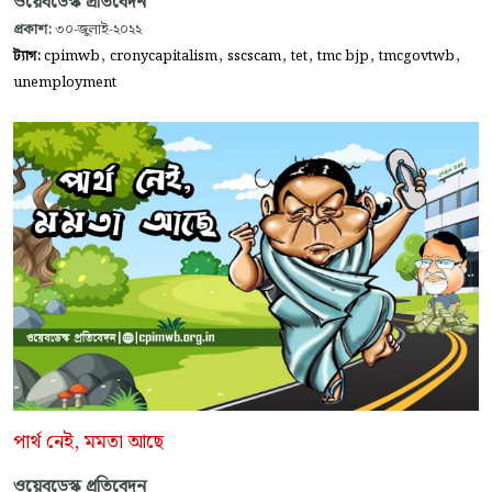
ওয়েবডেস্ক প্রতিবেদন
প্রকাশ:
৩০-জুলাই-২০২২
,
,
,
,
,
,
ট্যাগ:
cpimwb
cronycapitalism
sscscam
tet
tmc bjp
tmcgovtwb
unemployment
পার্থ নেই, মমতা আছে
ওয়েবডেস্ক প্রতিবেদন