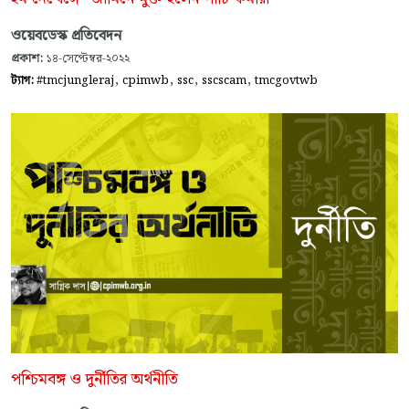
ওয়েবডেস্ক প্রতিবেদন
প্রকাশ:
১৪-সেপ্টেম্বর-২০২২
,
,
,
,
ট্যাগ:
#tmcjungleraj
cpimwb
ssc
sscscam
tmcgovtwb
পশ্চিমবঙ্গ ও দুর্নীতির অর্থনীতি