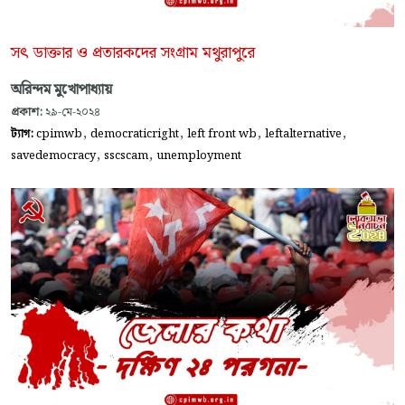
সৎ ডাক্তার ও প্রতারকদের সংগ্রাম মথুরাপুরে
অরিন্দম মুখোপাধ্যায়
প্রকাশ:
২৯-মে-২০২৪
,
,
,
,
ট্যাগ:
cpimwb
democraticright
left front wb
leftalternative
,
,
savedemocracy
sscscam
unemployment