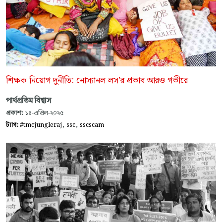
শিক্ষক নিয়োগ দুর্নীতি: নোস্যানল লস’র প্রভাব আরও গভীরে
পার্থপ্রতিম বিশ্বাস
প্রকাশ:
১৪-এপ্রিল-২০২৫
,
,
ট্যাগ:
#tmcjungleraj
ssc
sscscam