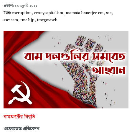
প্রকাশ:
২৯-জুলাই-২০২২
,
,
,
,
ট্যাগ:
corruption
cronycapitalism
mamata banerjee cm
ssc
,
,
sscscam
tmc bjp
tmcgovtwb
বামফ্রন্টের বিবৃতি
ওয়েবডেস্ক প্রতিবেদন