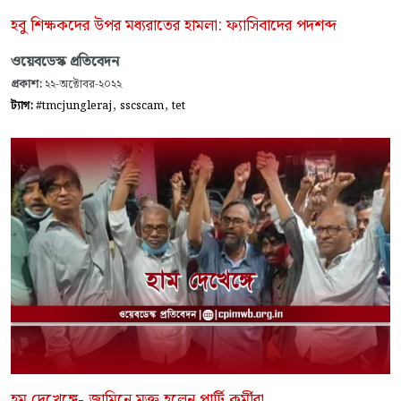
হবু শিক্ষকদের উপর মধ্যরাতের হামলা: ফ্যাসিবাদের পদশব্দ
ওয়েবডেস্ক প্রতিবেদন
প্রকাশ:
২২-অক্টোবর-২০২২
,
,
ট্যাগ:
#tmcjungleraj
sscscam
tet
হম দেখেঙ্গে- জামিনে মুক্ত হলেন পার্টি কর্মীরা