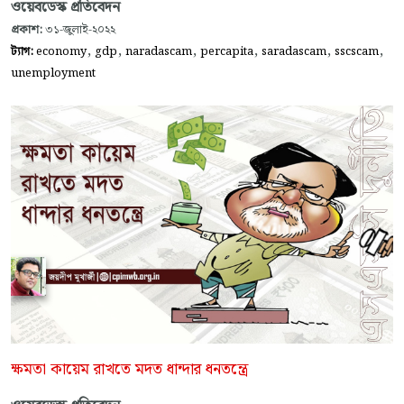
ওয়েবডেস্ক প্রতিবেদন
প্রকাশ:
৩১-জুলাই-২০২২
,
,
,
,
,
,
ট্যাগ:
economy
gdp
naradascam
percapita
saradascam
sscscam
unemployment
ক্ষমতা কায়েম রাখতে মদত ধান্দার ধনতন্ত্রে