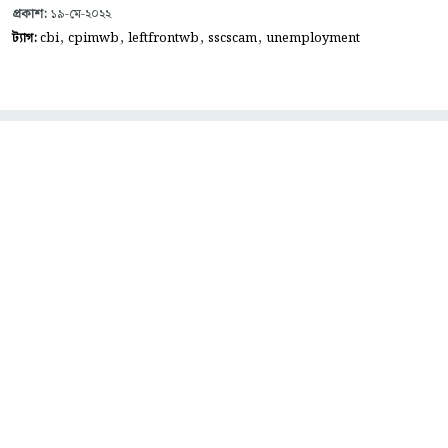
প্রকাশ:
১৯-মে-২০২২
,
,
,
,
ট্যাগ:
cbi
cpimwb
leftfrontwb
sscscam
unemployment
ঠিকানা:
ভারতের কমিউনিস্ট পার্টি (মার্কসবাদী) - পশ্চিমবঙ্গ রাজ্য কমিটিি
৩১, আলিমুদ্দিন স্ট্রিট
মুজফ্ফ‌র আহমদ ভবন
কলকাতা - ৭০০০১৬
যোগাযোগ
ফোন:
০৩৩ - ২২১৭৬৬৩৩, ২২১৭৬৬৩৪
ই-মেইল::
contact@cpimwestbengal.org
,
secretary@cpimwestbengal.org
ওয়েবসাইটের নতুন পোস্ট মেলবক্সে পেতে সাবস্ক্রাইব করুন