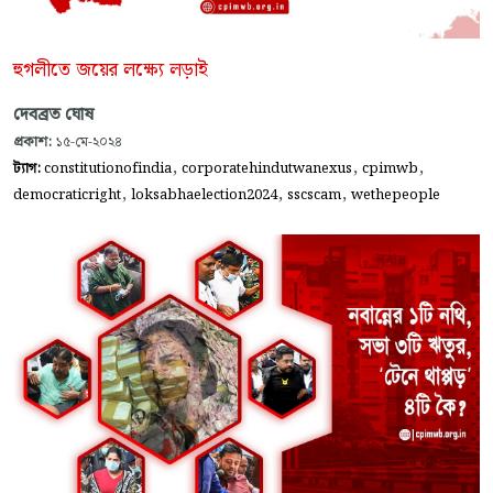
হুগলীতে জয়ের লক্ষ্যে লড়াই
দেবব্রত ঘোষ
প্রকাশ:
১৫-মে-২০২৪
,
,
,
ট্যাগ:
constitutionofindia
corporatehindutwanexus
cpimwb
,
,
,
democraticright
loksabhaelection2024
sscscam
wethepeople