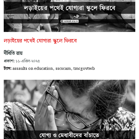
লড়াইয়ের পথেই যোগ্যরা স্কুলে ফিরবে
দীধিতি রায়
প্রকাশ:
১১-এপ্রিল-২০২৫
,
,
ট্যাগ:
assaults on education
sscscam
tmcgovtwb