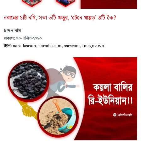
নবান্নের ১টি নথি, সভা ৩টি ঋতুর, ‘টেনে থাপ্পড়’ ৪টি কৈ?
চন্দন দাস
প্রকাশ:
০৩-এপ্রিল-২০২৩
,
,
,
ট্যাগ:
naradascam
saradascam
sscscam
tmcgovtwb