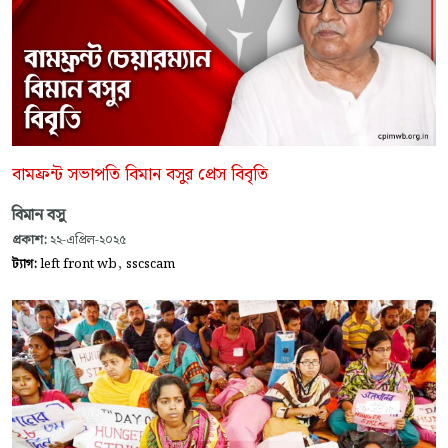
বামফ্রন্ট সভাপতি বিমান বসুর প্রেস বিবৃতি
বিমান বসু
প্রকাশ:
২২-এপ্রিল-২০২৫
,
ট্যাগ:
left front wb
sscscam