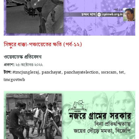
সিঙ্গুরে ধাক্কা-পঞ্চায়েতের ক্ষতি (পর্ব-১২)
ওয়েবডেস্ক প্রতিবেদন
প্রকাশ:
২৫-অক্টোবর-২০২২
,
,
,
,
,
ট্যাগ:
#tmcjungleraj
panchayat
panchayatelection
sscscam
tet
tmcgovtwb