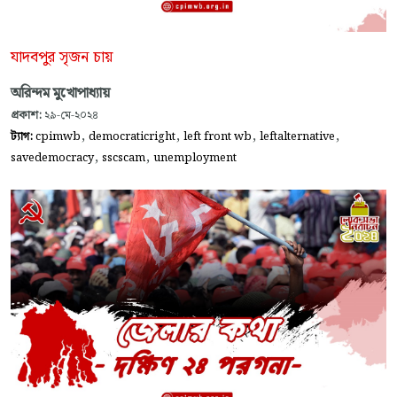
যাদবপুর সৃজন চায়
অরিন্দম মুখোপাধ্যায়
প্রকাশ:
২৯-মে-২০২৪
,
,
,
,
ট্যাগ:
cpimwb
democraticright
left front wb
leftalternative
,
,
savedemocracy
sscscam
unemployment