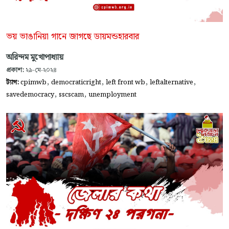
ভয় ভাঙানিয়া গানে জাগছে ডায়মন্ডহারবার
অরিন্দম মুখোপাধ্যায়
প্রকাশ:
২৯-মে-২০২৪
,
,
,
,
ট্যাগ:
cpimwb
democraticright
left front wb
leftalternative
,
,
savedemocracy
sscscam
unemployment