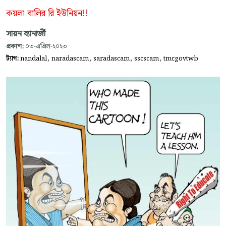
কয়লা বালির রি ইউনিয়ন!!
সায়ন ব্যানার্জী
প্রকাশ:
০৩-এপ্রিল-২০২৩
,
,
,
,
ট্যাগ:
nandalal
naradascam
saradascam
sscscam
tmcgovtwb