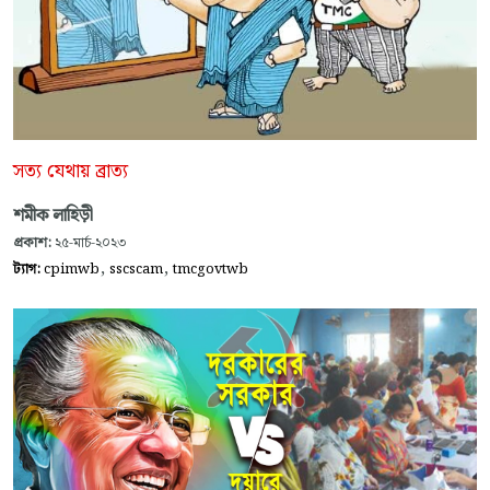
সত্য যেথায় ব্রাত্য
শমীক লাহিড়ী
প্রকাশ:
২৫-মার্চ-২০২৩
,
,
ট্যাগ:
cpimwb
sscscam
tmcgovtwb