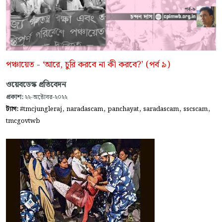
পঞ্চায়েত - ‘আরে, চুরি করবে না কী করবে?’ (পর্ব ৯)
ওয়েবডেস্ক প্রতিবেদন
প্রকাশ:
২২-অক্টোবর-২০২২
,
,
,
,
,
ট্যাগ:
#tmcjungleraj
naradascam
panchayat
saradascam
sscscam
tmcgovtwb