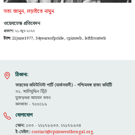
সত্য জানুন, লড়াইতে নামুন
ওয়েবডেস্ক প্রতিবেদন
প্রকাশ:
২১-জুন-২০২০
,
,
,
ট্যাগ:
21june1977
34yearsofpride
cpimwb
leftfrontwb
ঠিকানা:
ভারতের কমিউনিস্ট পার্টি (মার্কসবাদী) - পশ্চিমবঙ্গ রাজ্য কমিটিি
৩১, আলিমুদ্দিন স্ট্রিট
মুজফ্ফ‌র আহমদ ভবন
কলকাতা - ৭০০০১৬
যোগাযোগ
ফোন:
০৩৩ - ২২১৭৬৬৩৩, ২২১৭৬৬৩৪
ই-মেইল::
contact@cpimwestbengal.org
,