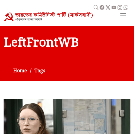
LeftFrontWB
Home
Tags