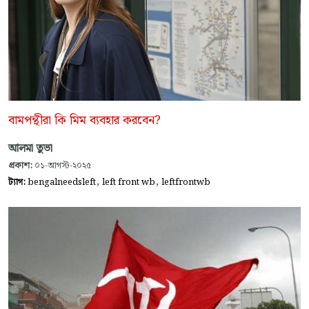
বামপন্থীরা কি মিম ব্যবহার করবেন?
আলমা তুভা
প্রকাশ:
০১-আগস্ট-২০২৫
,
,
ট্যাগ:
bengalneedsleft
left front wb
leftfrontwb