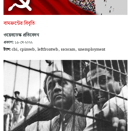
বামফ্রন্টের বিবৃতি
ওয়েবডেস্ক প্রতিবেদন
প্রকাশ:
১৯-মে-২০২২
,
,
,
,
ট্যাগ:
cbi
cpimwb
leftfrontwb
sscscam
unemployment