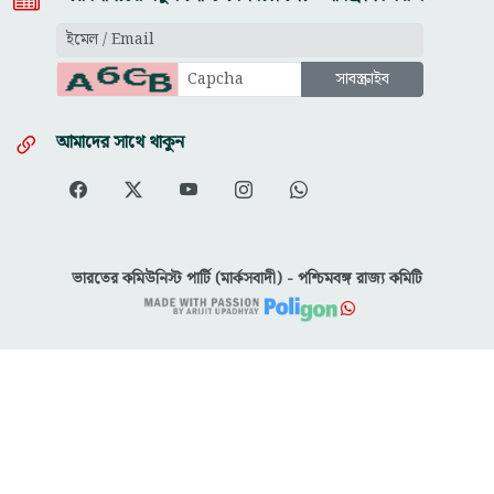
আমাদের সাথে থাকুন
ভারতের কমিউনিস্ট পার্টি (মার্কসবাদী) - পশ্চিমবঙ্গ রাজ্য কমিটি