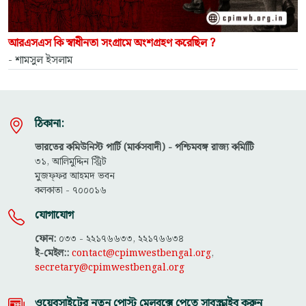
আরএসএস কি স্বাধীনতা সংগ্রামে অংশগ্রহণ করেছিল ?
- শামসুল ইসলাম
ঠিকানা:
ভারতের কমিউনিস্ট পার্টি (মার্কসবাদী) - পশ্চিমবঙ্গ রাজ্য কমিটিি
৩১, আলিমুদ্দিন স্ট্রিট
মুজফ্ফ‌র আহমদ ভবন
কলকাতা - ৭০০০১৬
যোগাযোগ
ফোন:
০৩৩ - ২২১৭৬৬৩৩, ২২১৭৬৬৩৪
ই-মেইল::
contact@cpimwestbengal.org
,
secretary@cpimwestbengal.org
ওয়েবসাইটের নতুন পোস্ট মেলবক্সে পেতে সাবস্ক্রাইব করুন