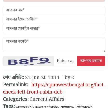
শেষ এডিট::
21-Jun-20 14:11 | by 2
Permalink:
https://cpimwestbengal.org/fact-
check-left-front-rabin-deb
Categories:
Current Affairs
Tags:
,
,
,
21june1977
34yearsofpride
cpimwb
leftfrontwb