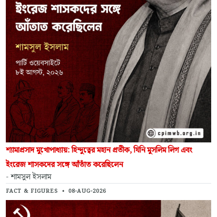
শ্যামাপ্রসাদ মুখোপাধ্যায়: হিন্দুত্বের মহান প্রতীক, যিনি মুসলিম লিগ এবং
ইংরেজ শাসকদের সঙ্গে আঁতাঁত করেছিলেন
- শামসুল ইসলাম
FACT & FIGURES
•
08-AUG-2026