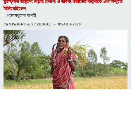
মুজফ্‌ফর আহ্‌মদ: বিপ্লবী চেতনা ও ভবিষ্য-ভারতের কল্পনাকে এক বিন্দুতে
মিলিয়েছিলেন
- প্রদোষকুমার বাগচী
CAMPAIGNS & STRUGGLE
•
03-AUG-2026
১০ই অগাস্ট জেল ভরো আন্দোলনের প্রেক্ষাপট
- নিরাপদ সরদার
PRESS RELEASE
•
30-JUL-2026