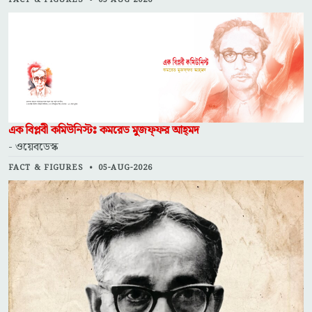
এক বিপ্লবী কমিউনিস্টঃ কমরেড মুজফ্‌ফর আহ্‌মদ
- ওয়েবডেস্ক
FACT & FIGURES
•
05-AUG-2026