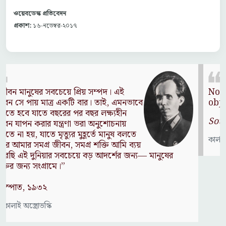
ওয়েবডেস্ক প্রতিবেদন
প্রকাশ:
১৬-নভেম্বর-২০১৭
Nothing can have value without being an
object of utility.
Source: Das Kapital (Volume I, Chapter 1)
কার্ল মার্কস