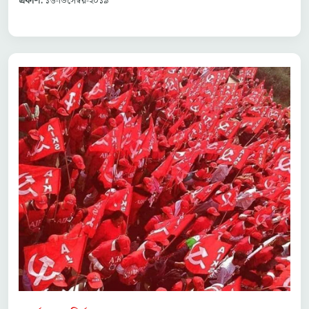
প্রকাশ:
১৬-ডিসেম্বর-২০১৯