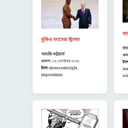
বা
বুর্কিনা ফাসোর স্ট্রাগল
বদর
সাত্যকি ভট্টাচার্য
প্র
প্রকাশ:
০৮-সেপ্টেম্বর-২০২৫
ট্যা
,
ট্যাগ:
democraticright
ma
imperialism
sci