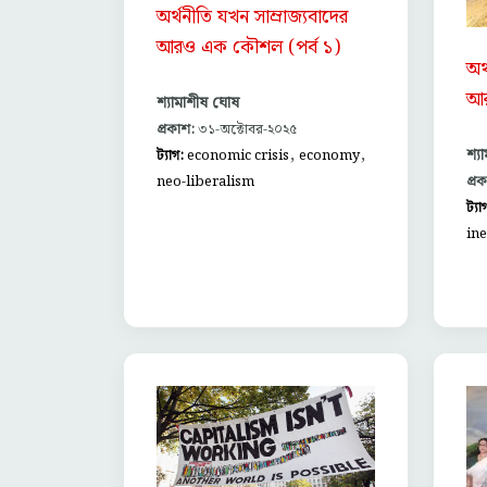
অর্থনীতি যখন সাম্রাজ্যবাদের
আরও এক কৌশল (পর্ব ১)
অর
আর
শ্যামাশীষ ঘোষ
প্রকাশ:
৩১-অক্টোবর-২০২৫
,
,
শ্য
ট্যাগ:
economic crisis
economy
প্র
neo-liberalism
ট্যা
ine