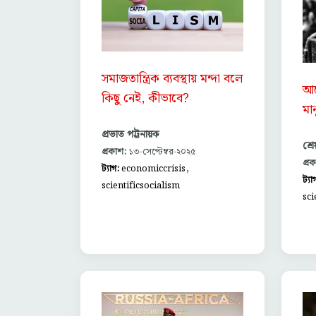
সমাজতান্ত্রিক ব্যবস্থায় মন্দা বলে
আল
কিছু নেই, কীভাবে?
মা
প্রভাত পট্টনায়ক
শ্র
প্রকাশ:
১৩-সেপ্টেম্বর-২০২৫
প্র
,
ট্যাগ:
economiccrisis
ট্যা
scientificsocialism
sci