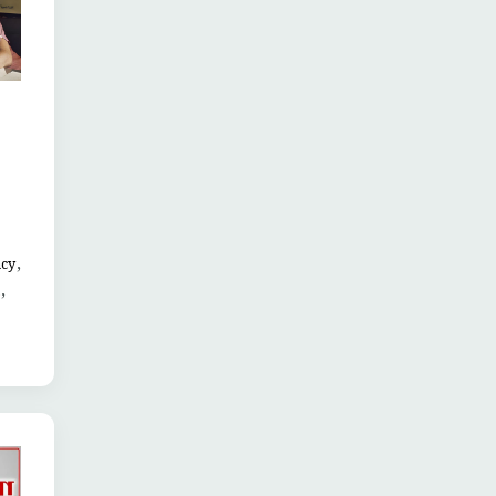
,
cy
,