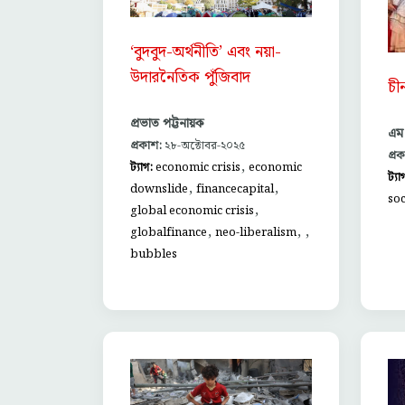
‘বুদবুদ-অর্থনীতি’ এবং নয়া-
উদারনৈতিক পুঁজিবাদ
চী
প্রভাত পট্টনায়ক
এম 
প্রকাশ:
২৮-অক্টোবর-২০২৫
প্র
,
ট্যাগ:
economic crisis
economic
ট্যা
,
,
downslide
financecapital
soc
,
global economic crisis
,
,
,
globalfinance
neo-liberalism
bubbles