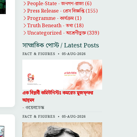
People-State -
জনগণ-রাজ্য
(6)
Press Release -
প্রেস বিজ্ঞপ্তি
(155)
Programme -
কার্যক্রম
(1)
Truth Beneath -
তথ্য
(18)
Uncategorized -
অশ্রেণীভুক্ত
(339)
সাম্প্রতিক পোস্ট / Latest Posts
FACT & FIGURES
•
05-AUG-2026
এক বিপ্লবী কমিউনিস্টঃ কমরেড মুজফ্‌ফর
আহ্‌মদ
- ওয়েবডেস্ক
FACT & FIGURES
•
05-AUG-2026