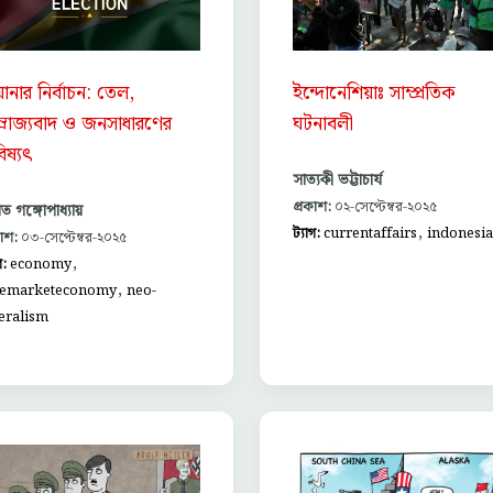
়ানার নির্বাচন: তেল,
ইন্দোনেশিয়াঃ সাম্প্রতিক
ম্রাজ্যবাদ ও জনসাধারণের
ঘটনাবলী
িষ্যৎ
সাত্যকী ভট্টাচার্য
প্রকাশ:
০২-সেপ্টেম্বর-২০২৫
িত গঙ্গোপাধ্যায়
,
ট্যাগ:
currentaffairs
indonesia
কাশ:
০৩-সেপ্টেম্বর-২০২৫
,
গ:
economy
,
eemarketeconomy
neo-
eralism