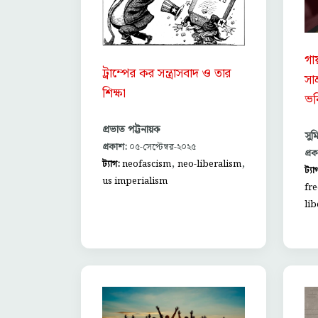
গায
ট্রাম্পের কর সন্ত্রাসবাদ ও তার
সা
শিক্ষা
ভব
প্রভাত পট্টনায়ক
সুম
প্রকাশ:
০৫-সেপ্টেম্বর-২০২৫
প্র
,
,
ট্যাগ:
neofascism
neo-liberalism
ট্যা
us imperialism
fr
lib