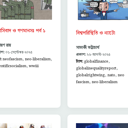
যাসিবাদ ও গণমানসঃ পর্ব ১
বিশ্বপরিস্থিতি ও ন্যাটো
ায়ণ রায়
সাত্যকী ভট্টাচার্য
কাশ:
০১-সেপ্টেম্বর-২০২৫
প্রকাশ:
২৬-আগস্ট-২০২৫
,
,
গ:
neofascism
neo-liberalism
,
ট্যাগ:
globalfinance
,
entificsocialism
wwiii
,
globalinequalityreport
,
,
globalrightwing
nato
neo
,
fascism
neo-liberalism