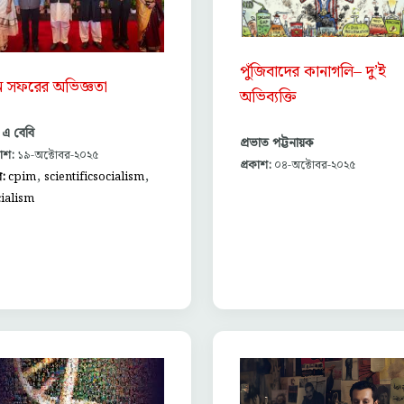
পুঁজিবাদের কানাগলি– দু’ই
ন সফরের অভিজ্ঞতা
অভিব্যক্তি
এ বেবি
প্রভাত পট্টনায়ক
কাশ:
১৯-অক্টোবর-২০২৫
প্রকাশ:
০৪-অক্টোবর-২০২৫
,
,
গ:
cpim
scientificsocialism
ialism