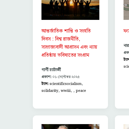
আন্তর্জাতিক শান্তি ও সংহতি
ফ্
দিবস : বিশ্ব রাজনীতি,
নার
সাম্রাজ্যবাদী আগ্রাসন এবং ন্যায়
প্র
প্রতিষ্ঠায় ভবিষ্যতের সংগ্রাম
ট্যা
sci
গার্গী চ্যাটার্জী
প্রকাশ:
০১-সেপ্টেম্বর-২০২৫
,
ট্যাগ:
scientificsocialism
,
,
,
solidarity
wwiii
peace