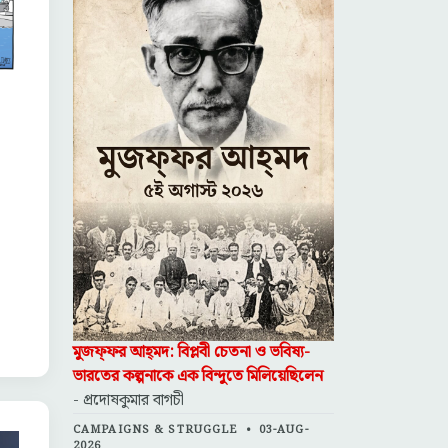
মুজফ্‌ফর আহ্‌মদ: বিপ্লবী চেতনা ও ভবিষ্য-
ভারতের কল্পনাকে এক বিন্দুতে মিলিয়েছিলেন
- প্রদোষকুমার বাগচী
CAMPAIGNS & STRUGGLE
•
03-AUG-
2026