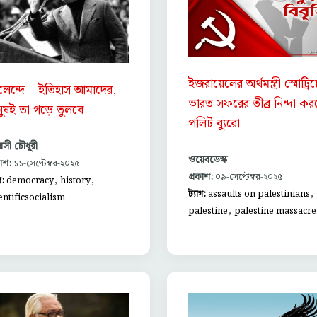
ইজরায়েলের অর্থমন্ত্রী স্মোট্রি
েন্দে – ইতিহাস আমাদের,
ভারত সফরের তীব্র নিন্দা কর
নুষই তা গড়ে তুলবে
পলিট ব্যুরো
েয়সী চৌধুরী
ওয়েবডেস্ক
কাশ:
১১-সেপ্টেম্বর-২০২৫
প্রকাশ:
০৯-সেপ্টেম্বর-২০২৫
,
,
গ:
democracy
history
,
ট্যাগ:
assaults on palestinians
entificsocialism
,
palestine
palestine massacre