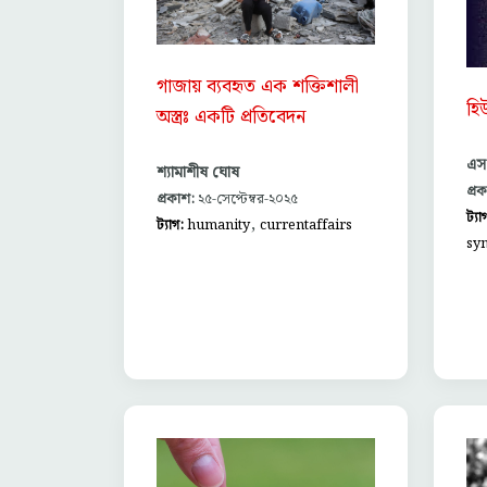
গাজায় ব্যবহৃত এক শক্তিশালী
হি
অস্ত্রঃ একটি প্রতিবেদন
এস ক
শ্যামাশীষ ঘোষ
প্র
প্রকাশ:
২৫-সেপ্টেম্বর-২০২৫
ট্যা
,
ট্যাগ:
humanity
currentaffairs
sy