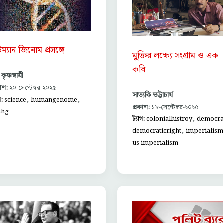
উম্যান জিনোম প্রসঙ্গে
মুক্তির লক্ষ্যে সংগ্রাম ও এক
কবি
ৃষ্ণস্বামী
কাশ:
২০-সেপ্টেম্বর-২০২৫
সাত্যকি ভট্টাচার্য
,
,
গ:
science
humangenome
প্রকাশ:
১৮-সেপ্টেম্বর-২০২৫
nhg
,
ট্যাগ:
colonialhistroy
democra
,
democraticright
imperialism
us imperialism