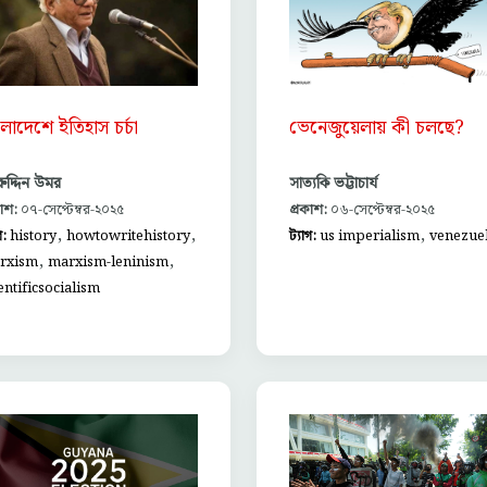
ভেনেজুয়েলায় কী চলছে?
ংলাদেশে ইতিহাস চর্চা
সাত্যকি ভট্টাচার্য
ুদ্দিন উমর
প্রকাশ:
০৬-সেপ্টেম্বর-২০২৫
কাশ:
০৭-সেপ্টেম্বর-২০২৫
,
,
,
ট্যাগ:
us imperialism
venezue
গ:
history
howtowritehistory
,
,
rxism
marxism-leninism
entificsocialism