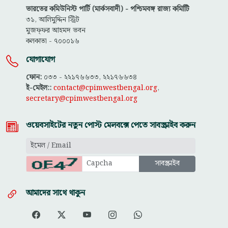
ভারতের কমিউনিস্ট পার্টি (মার্কসবাদী) - পশ্চিমবঙ্গ রাজ্য কমিটিি
৩১, আলিমুদ্দিন স্ট্রিট
মুজফ্ফ‌র আহমদ ভবন
কলকাতা - ৭০০০১৬
যোগাযোগ
ফোন:
০৩৩ - ২২১৭৬৬৩৩, ২২১৭৬৬৩৪
ই-মেইল::
contact@cpimwestbengal.org
,
secretary@cpimwestbengal.org
ওয়েবসাইটের নতুন পোস্ট মেলবক্সে পেতে সাবস্ক্রাইব করুন
আমাদের সাথে থাকুন