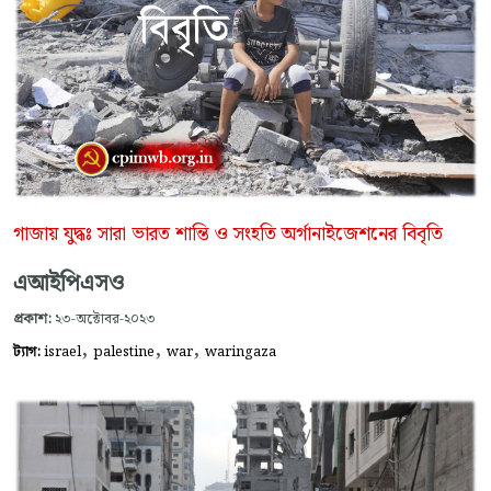
গাজায় যুদ্ধঃ সারা ভারত শান্তি ও সংহতি অর্গানাইজেশনের বিবৃতি
এআইপিএসও
প্রকাশ:
২৩-অক্টোবর-২০২৩
,
,
,
ট্যাগ:
israel
palestine
war
waringaza