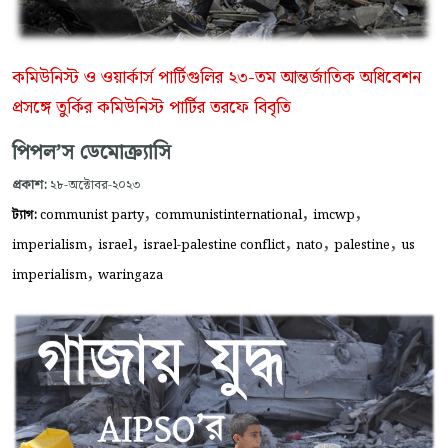
কমিউনিস্ট ও ওয়ার্কার্স পার্টিগুলির ২৩-তম আন্তর্জাতিক অধিবেশন
প্রসঙ্গে তুর্কির কমিউনিস্ট পার্টির তরফে বিবৃতি
পিপল’স ডেমোক্র্যাসি
প্রকাশ:
২৮-অক্টোবর-২০২৩
,
,
,
ট্যাগ:
communist party
communistinternational
imcwp
,
,
,
,
,
imperialism
israel
israel-palestine conflict
nato
palestine
us
,
imperialism
waringaza