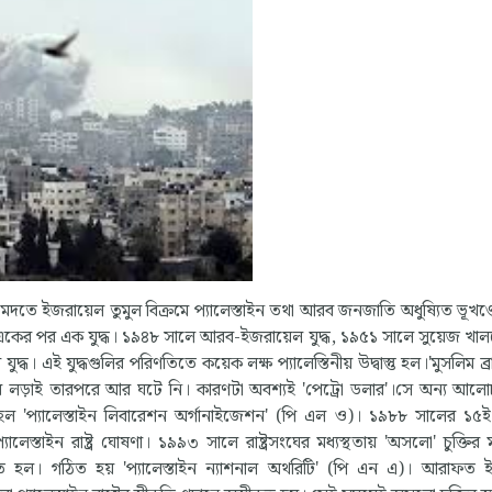
দতে ইজরায়েল তুমুল বিক্রমে প্যালেস্তাইন তথা আরব জনজাতি অধুষ্যিত ভূখণ্ড
 একের পর এক যুদ্ধ। ১৯৪৮ সালে আরব-ইজরায়েল যুদ্ধ, ১৯৫১ সালে সুয়েজ খালকে
্ধ। এই যুদ্ধগুলির পরিণতিতে কয়েক লক্ষ প্যালেস্তিনীয় উদ্বাস্তু হল।'মুসলিম ব্র
ির লড়াই তারপরে আর ঘটে নি। কারণটা অবশ্যই 'পেট্রো ডলার'।সে অন্য আল
ল 'প্যালেস্তাইন লিবারেশন অর্গানাইজেশন' (পি এল ও)। ১৯৮৮ সালের ১৫ই
েস্তাইন রাষ্ট্র ঘোষণা। ১৯৯৩ সালে রাষ্ট্রসংঘের মধ্যস্থতায় 'অসলো' চুক্তির ম
রিত হল। গঠিত হয় 'প্যালেস্তাইন ন্যাশনাল অথরিটি' (পি এন এ)। আরাফত ইহুদি