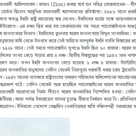
়নবাদী আধিপত্যবাদ। জায়ন (Zion) কথার অর্থ হল পবিত্র জেরুজালেম---যীশু খ
র হের্জল ছিলেন আধুনিক জায়নবাদী আন্দোলনের প্রতিষ্ঠাতা। ১৮৯৬ সালে প্রকা
স্বতন্ত্র ইহুদি রাষ্ট্র কায়েমের স্বপ্ন দেখেন। ইহুদিদের ধর্মের সঙ্গে জায়নবাদকে
োপে। এর লক্ষ্য স্থির করা হয় জেরুজালেম সহ সমগ্র প্যালেস্তাইনকে অন্তর্ভ
বাধ সাধে জনসংখ্যার বিন্যাস। ইহুদিদের তুলনায় আরব জনসংখ্যার বিপুল সংখ্যাধিক্য।
ুষদের জমি থেকে উৎখাত করে সেই জমিতে বলপূর্বক ইহুদি বসতি বিস্তারের প্রচেষ
৯২১ ও ১৯২৮ সালে। সেই সময়ে প্যালেস্তাইন ভূখণ্ডে ইহুদি ছিল ৬০ হাজার। আরব
সংখ্যা বেড়ে দাঁড়ায় প্রায় ৪ লক্ষ। দ্বিতীয় বিশ্বযুদ্ধের পর ১৯৪৬ সাল নাগাদ
উদ্যোগ গ্রহণ করে। তখন ইহুদি জনসংখ্যা বেড়ে হয়েছে ৬ লক্ষ ৮ হাজার। উল্টো
ও আরব জনজাতির মানুষদের সেদিন থেকেই নিজভূমে পরবাসী হবার চরম ট্রাজেড
চাপে। ১৯৪৭ সালের নভেম্বরে রাষ্ট্রসংঘের সাধারণ পরিষদের অধিবেশনের আলোচনার 
আত্মপ্রকাশ ঘটে। সেদিন থেকেই শুরু হয়েছিল প্যালেস্তাইনের আরব জনজাতির 
 জায়নবাদী আগ্রাসনের নির্মম পীড়নে আরব জনজাতির নিষ্পেষিত হওয়া। সেদ
িনীয়রা। আজ পর্যন্ত ইজরায়েল তাদের চূড়ান্ত সীমানা নির্ধারণ করে নি। প্রতিনি
র আগ্রাসন। ইতিমধ্যে সেদেশে বেঞ্জামিন নেতানিয়াহুর অতি দক্ষিণপন্থী সরকারের 