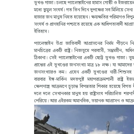
ভূখণ্ড গাজা। চলছে প্যালেস্তাইনের হামাস গোষ্ঠী ও ইজরায
মধ্যে তুমুল সংঘর্ষ। গত তিন দিনে দুপক্ষের সব মিলিয়ে সেন
হাজার জন মানুষ নিহত হয়েছেন। ক্ষয়ক্ষতির পরিমাণও বিপ
সংঘর্ষ ও প্রাণহানির পশ্চাতে রয়েছে এক আধিপত্যবাদী আগ্রাস
ইতিহাস।
প্যালেস্তাইন উগ্র জাতিবাদী আগ্রাসনের নির্মম পীড়নে নি
মানচিত্রের একটি রাষ্ট্র। নিজভূমে পরবাসী, সম্ভ্রমহীন, অ
ঠিকানা। সেই প্যালেস্তাইনের একটি ছোট্ট ভূখণ্ড গাজা। ভূমধ
প্রান্তের এই ভূখণ্ডের জনসংখ্যা মাত্র ১৮ লক্ষ। যা আমাদ
জনসংখ্যারও কম। এহেন একটি ভূখণ্ডের নারী-শিশুসহ
বারবার ইঙ্গ-মার্কিন মদতপুষ্ট মহাপরাক্রমশালী রাষ্ট্র ইজ
ক্ষেপণাস্ত্র আক্রমণে চূড়ান্ত বিপন্নতার শিকার হয়েছে বিগত
দলে দলে সেখানকার মানুষ হয় রাষ্ট্রসংঘ পরিচালিত শরণার্থী
পেরিয়ে। আর এইরকম অমানবিক, ভয়ানক আগ্রাসন ও আক্রমণের বীভ