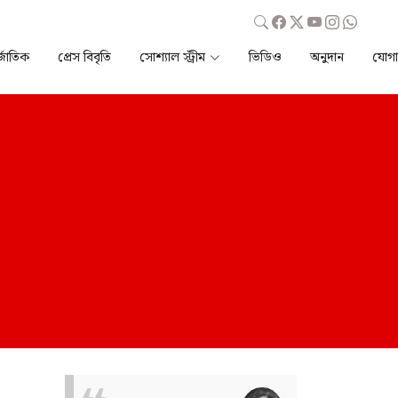
্জাতিক
প্রেস বিবৃতি
সোশ্যাল স্ট্রীম
ভিডিও
অনুদান
যোগ