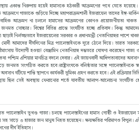
তাবস্থায় একান্ত নিরুপায় হয়েই হামাসকে হঠকারী আক্রমণের পথে যেতে হয়েছ
ি আক্রমণে গাজাকে গুড়িয়ে দিচ্ছে মহাপরাক্রমশালী ইজরায়েল তাদের ইঙ্গ-মার্কিন
 ধারাবাহিক আক্রমণ না চললে হামাসের আক্রমণের কোনও প্রয়োজনীয়তা থাকত
 জনমত সোচ্চার। বিশ্বের বিভিন্ন প্রান্তে সংঘটিত হচ্ছে প্রতিবাদ। কিন্তু আমা
ছাড়াই নির্লজ্জভাবে ইজরায়েলের সরকার ও প্রধানমন্ত্রী নেতানিয়াহুর পাশে থা
 মোদী আমাদের দীর্ঘদিনের মিত্র প্যালেস্তাইনকে দূরে ঠেলে দিয়ে। ভারত সরক
মীমাংসায় উদ্যোগী হওয়া!
বেঞ্জামিন নেতানিয়াহু দম্ভভরে ঘোষণা করেছেন গাজা ও
করার তথা পশ্চিম এশিয়ার মানচিত্র বদলে দেবার। এই জায়নবাদী আধিপত্যবাদের অবস
ড়ে জনমত সংগঠিত করতে হবে।রাষ্ট্রসংঘকে বলিষ্ঠতার সঙ্গে প্যালেস্তাইনকে স্বাধী
ান ঘটিয়ে শান্তি স্থাপনে কার্যকরী ভূমিকা গ্রহণ করতে হবে। এই প্রক্রিয়ার ভিত্ত
স্থায় ছিল সেই অবস্থায় ফেরানোর শর্তে যাবতীয় আলাপ-আলোচনা সংঘটিত
 পরিণত প্যালেস্তাইন ভূখণ্ড গাজা। চলছে প্যালেস্তাইনের হামাস গোষ্ঠী ও ইজরায়ে
েনা সহ সাড়ে ৩ হাজার জন মানুষ নিহত হয়েছেন। ক্ষয়ক্ষতির পরিমাণও বিপুল। 
সনের দীর্ঘ ইতিহাস।