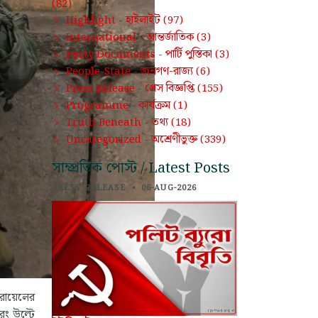
(82)
হাইলাইট
Highlight -
(97)
আন্তর্জাতিক
International -
(3)
পার্টি পুস্তিকা
Party Documents -
(3)
জনগণ-রাজ্য
People-State -
(6)
প্রেস বিজ্ঞপ্তি
Press Release -
(155)
কার্যক্রম
Programme -
(1)
তথ্য
Truth Beneath -
(18)
অশ্রেণীভুক্ত
Uncategorized -
(339)
সাম্প্রতিক পোস্ট / Latest Posts
PRESS RELEASE
•
06-AUG-2026
জরায়েলের
রং উল্টে