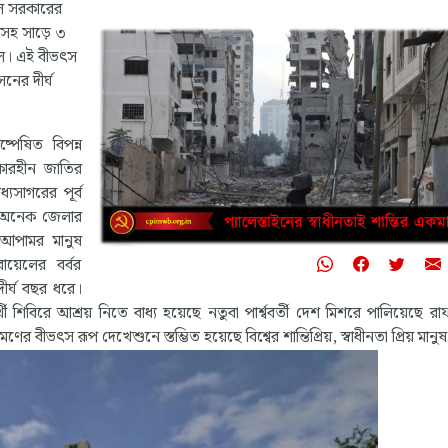
়েল সরকারের
া সহ সাড়ে ৩
ুল। এই বীভৎস
নের দীর্ঘ
ষ্পেষিত বিপন্ন
ধিকারহীন জাতির
্যসাগরের পূর্ব
ের অনেক জেলার
 আপামর মানুষ
রায়েলের বর্বর
 দীর্ঘ বছর ধরে।
 শিবিরে আশ্রয় নিতে বাধ্য হয়েছে নতুবা পার্শ্ববর্তী দেশ মিশরে পালিয়েছে রাফ
ৎস রূপ দেখেশুনে স্তম্ভিত হয়েছে বিশ্বের শান্তিপ্রিয়, স্বাধীনতা প্রিয় মানু