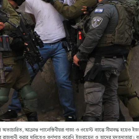
চারিত, আক্রান্ত প্যালেস্তিনীয়রা গাজা ও ওয়েস্ট ব্যাঙ্কে সীমাবদ্ধ হয়েও ই
 রাজধানী করার দাবিতেও কর্ণপাত করেনি ইজরায়েল ও তাদের মদতদাতারা। ব