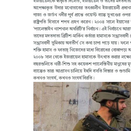
ইজরায়েলকে স্বীকৃতি দিলেও, ইজরায়েল ও তাদের মদতদাতারা প্য
অপেক্ষাকৃত উদার মনোভাবের তৎকালীন ইজরায়েলী প্রধানমন্
গাজা ও জর্ডন নদীর পূর্ব প্রান্তে ওয়েস্ট ব্যাঙ্ক ভূখণ্ডের
রাষ্ট্রপতি হিসাবে শপথ গ্রহণ করেন। ২০০৪ সালে ইয়াসের
'প্যালেস্তাইন ন্যাশনাল অথরিটি'র নির্বাচন। এই নির্বাচনে আ
তাদের মদতদাতা ব্রিটিশ-মার্কিন কর্তারা হামাসকে সন্ত্রাসব
সন্ত্রাসবাদী ভূমিকায় অবতীর্ণ সে কথা চাপা পড়ে যায়। ফলে 
শক্তি হামাস ও ফাতাহ্ নিজেদের মধ্যে বিরোধের বোঝাপড়া অন্ত
২০০৮ সাল থেকে ইজরায়েল হামাসকে উৎখাত করার লক্ষ্যে ধ
বছরগুলিতে নারী-শিশু সহ কয়েকশ প্যালেস্তিনীয় মানুষের ম
ব্যাঙ্কেও তারা আগ্রাসন চালিয়ে ইহুদি বসতি বিস্তার ও গুন্ডা
কখনও সংঘর্ষ, কখনও সংঘর্ষ বিরতি।