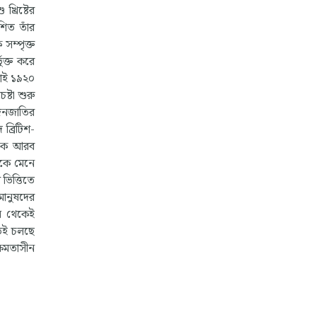
্রিষ্টের
শিত তাঁর
 সম্পৃক্ত
ুক্ত করে
 তাই ১৯২০
্টা শুরু
 জনজাতির
 ব্রিটিশ-
দিকে আরব
িকে মেনে
ভিত্তিতে
মানুষদের
িন থেকেই
য়তই চলছে
ক্ষমতাসীন