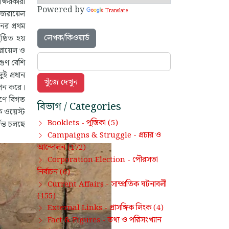
াক্ষরকারী
Powered by
Translate
ইজরায়েল
নের প্রথম
লেখক/কিওয়ার্ড
্ঠিত হয়
জরায়েল ও
তগুণ বেশি
ুই প্রধান
থাপন করে।
মণে বিগত
বিভাগ / Categories
ি ওয়েস্ট
পুস্তিকা
Booklets -
(5)
যন্ত চলছে
প্রচার ও
Campaigns & Struggle -
আন্দোলন
(172)
পৌরসভা
Corporation Election -
নির্বাচন
(6)
সাম্প্রতিক ঘটনাবলী
Current Affairs -
(155)
প্রাসঙ্গিক লিংক
External Links -
(4)
তথ্য ও পরিসংখ্যান
Fact & Figures -