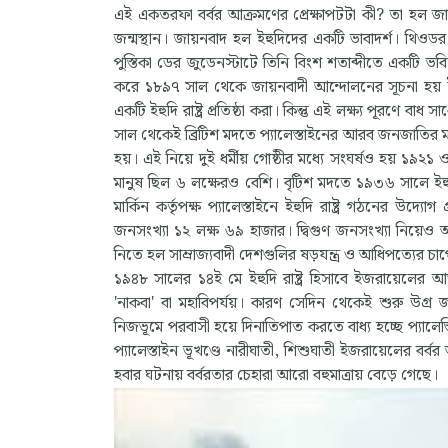
এই একতরফা বর্বর আক্রমণের প্রেক্ষাপটটা কী? তা হল জায
জন্মস্থান। জায়নবাদ হল ইহুদিদের একটি ভাবাদর্শ। থিওড
পুস্তিকা ডের জুডেনস্টাটে তিনি বিংশ শতাব্দীতে একটি ভবিষ্যত 
করে ১৮৯৭ সাল থেকে জায়নবাদী আন্দোলনের সূচনা হয় ইউর
একটি ইহুদি রাষ্ট্র প্রতিষ্ঠা করা। কিন্তু এই লক্ষ্য পূরণে 
সাল থেকেই ব্রিটিশ মদতে প্যালেস্তাইনের আরব জনজাতির মান
হয়। এই নিয়ে দুই ধর্মীয় গোষ্ঠীর মধ্যে সংঘর্ষও হয় ১
মানুষ ছিল ৬ লক্ষেরও বেশি। বৃটিশ মদতে ১৯৩৬ সালে ইহুদিদের 
মার্কিন কর্তৃপক্ষ প্যালেস্তাইনে ইহুদি রাষ্ট্র গঠনের 
জনসংখ্যা ১২ লক্ষ ৬৯ হাজার। দ্বিগুণ জনসংখ্যা নিয়ে
নিতে হল সাম্রাজ্যবাদী দেশগুলির ষড়যন্ত্র ও আধিপত্যের 
১৯৪৮ সালের ১৪ই মে ইহুদি রাষ্ট্র হিসাবে ইজরায়েলের 
'নাকবা' বা মহাবিপর্যয়। কারণ সেদিন থেকেই শুরু উগ্র
নিজভূমে পরবাসী হয়ে দিনাতিপাত করতে বাধ্য হচ্ছে প্যালেস্ত
প্যালেস্তাইন ভূখণ্ডে নারীঘাতী, শিশুঘাতী ইজরায়েলের বর্ব
হবার ঘটনায় বর্বরতার চেহারা আরো বহুমাত্রায় বেড়ে গেছে।