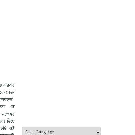
ে বারবার
 কেন্দ্র
াদারহুড'-
োচনা। এর
 নভেম্বর
ধ্য দিয়ে
 রাষ্ট্র