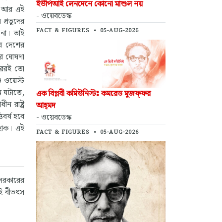
ইউপিআই লেনদেনে কোনো মাশুল নয়
ে। আর এই
- ওয়েবডেস্ক
 প্রভুদের
FACT & FIGURES
•
05-AUG-2026
 না। তাই
দের দেশের
কার ঘোষণা
ারেরই তো
 ওয়েস্ট
ান ঘটাতে,
এক বিপ্লবী কমিউনিস্টঃ কমরেড মুজফ্‌ফর
ন রাষ্ট্র
আহ্‌মদ
িবর্ষ হবে
- ওয়েবডেস্ক
 হোক। এই
FACT & FIGURES
•
05-AUG-2026
ল সরকারের
এই বীভৎস