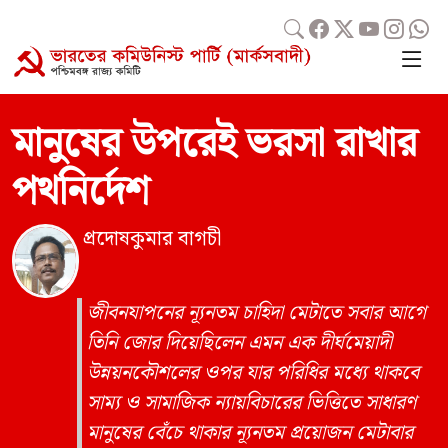
মানুষের উপরেই ভরসা রাখার
পথনির্দেশ
প্রদোষকুমার বাগচী
জীবনযাপনের ন্যূনতম চাহিদা মেটাতে সবার আগে
তিনি জোর দিয়েছিলেন এমন এক দীর্ঘমেয়াদী
উন্নয়নকৌশলের ওপর যার পরিধির মধ্যে থাকবে
সাম্য ও সামাজিক ন্যায়বিচারের ভিত্তিতে সাধারণ
মানুষের বেঁচে থাকার ন্যূনতম প্রয়োজন মেটাবার