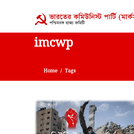
imcwp
Home
Tags