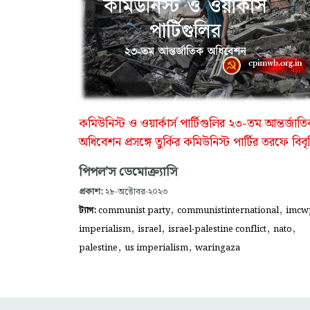
কমিউনিস্ট ও ওয়ার্কার্স পার্টিগুলির ২৩-তম আন্তর্জাত
অধিবেশন প্রসঙ্গে তুর্কির কমিউনিস্ট পার্টির তরফে বিবৃ
পিপল’স ডেমোক্র্যাসি
প্রকাশ:
২৮-অক্টোবর-২০২৩
,
,
ট্যাগ:
communist party
communistinternational
imcw
,
,
,
,
imperialism
israel
israel-palestine conflict
nato
,
,
palestine
us imperialism
waringaza