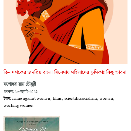
তিন দশকের জনপ্রিয় বাংলা সিনেমায় মহিলাদের ভূমিকাঃ কিছু ভাবনা
যশোধরা রায় চৌধুরী
প্রকাশ:
২৩-জুলাই-২০২৫
,
,
,
,
ট্যাগ:
crime against women
films
scientificsocialism
women
working women