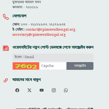
মুজফ্ফ‌র আহমদ ভবন
কলকাতা - ৭০০০১৬
যোগাযোগ
ফোন:
০৩৩ - ২২১৭৬৬৩৩, ২২১৭৬৬৩৪
ই-মেইল::
contact@cpimwestbengal.org
,
secretary@cpimwestbengal.org
ওয়েবসাইটের নতুন পোস্ট মেলবক্সে পেতে সাবস্ক্রাইব করুন
আমাদের সাথে থাকুন