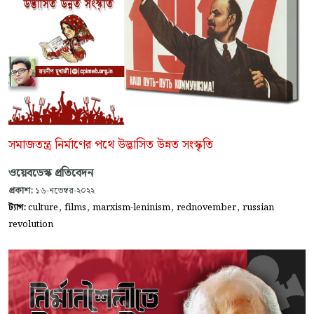
সমাজতন্ত্র নির্মাণের পথে উদ্ভাসিত উন্নত সংস্কৃতি
ওয়েবডেস্ক প্রতিবেদন
প্রকাশ:
১৬-নভেম্বর-২০২২
,
,
,
,
ট্যাগ:
culture
films
marxism-leninism
rednovember
russian
revolution