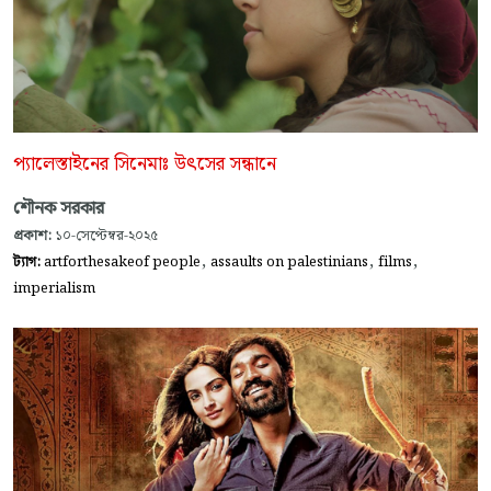
প্যালেস্তাইনের সিনেমাঃ উৎসের সন্ধানে
শৌনক সরকার
প্রকাশ:
১০-সেপ্টেম্বর-২০২৫
,
,
,
ট্যাগ:
artforthesakeof people
assaults on palestinians
films
imperialism