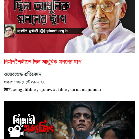
নির্মাণশৈলীতে ছিল আধুনিক মননের ছাপ
ওয়েবডেস্ক প্রতিবেদন
প্রকাশ:
০৪-সেপ্টেম্বর-২০২২
,
,
,
ট্যাগ:
bengalifilms
cpimwb
films
tarun majumdar