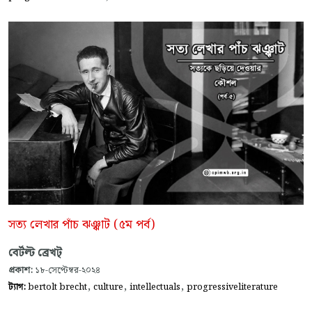
সত্য লেখার পাঁচ ঝঞ্ঝাট (৫ম পর্ব)
বের্টল্ট ব্রেখট্
প্রকাশ:
১৮-সেপ্টেম্বর-২০২৪
,
,
,
ট্যাগ:
bertolt brecht
culture
intellectuals
progressiveliterature