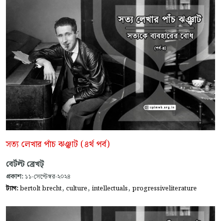
সত্য লেখার পাঁচ ঝঞ্ঝাট (৪র্থ পর্ব)
বের্টল্ট ব্রেখট্
প্রকাশ:
১১-সেপ্টেম্বর-২০২৪
,
,
,
ট্যাগ:
bertolt brecht
culture
intellectuals
progressiveliterature