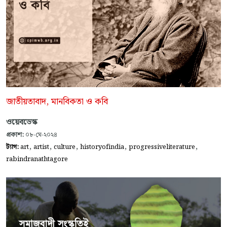
জাতীয়তাবাদ, মানবিকতা ও কবি
ওয়েবডেস্ক
প্রকাশ:
০৮-মে-২০২৪
,
,
,
,
,
ট্যাগ:
art
artist
culture
historyofindia
progressiveliterature
rabindranathtagore