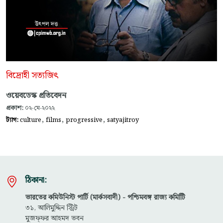
বিদ্রোহী সত্যজিৎ
ওয়েবডেস্ক প্রতিবেদন
প্রকাশ:
০২-মে-২০২২
,
,
,
ট্যাগ:
culture
films
progressive
satyajitroy
ঠিকানা:
ভারতের কমিউনিস্ট পার্টি (মার্কসবাদী) - পশ্চিমবঙ্গ রাজ্য কমিটিি
৩১, আলিমুদ্দিন স্ট্রিট
মুজফ্ফ‌র আহমদ ভবন