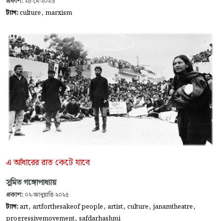
প্রকাশ:
২৫-মে-২০২৬
,
ট্যাগ:
culture
marxism
এ আঁধারের রাত কেটে যাবে
সুমিত গঙ্গোপাধ্যায়
প্রকাশ:
০২-জানুয়ারি-২০২৫
,
,
,
,
,
ট্যাগ:
art
artforthesakeof people
artist
culture
janamtheatre
,
progressivemovement
safdarhashmi