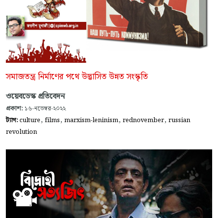
সমাজতন্ত্র নির্মাণের পথে উদ্ভাসিত উন্নত সংস্কৃতি
ওয়েবডেস্ক প্রতিবেদন
প্রকাশ:
১৬-নভেম্বর-২০২২
,
,
,
,
ট্যাগ:
culture
films
marxism-leninism
rednovember
russian
revolution