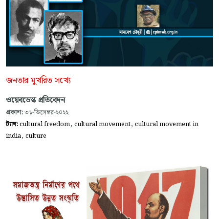
জনতার মুখরিত সখ্যে
ওয়েবডেস্ক প্রতিবেদন
প্রকাশ:
৩১-ডিসেম্বর-২০২২
,
,
ট্যাগ:
cultural freedom
cultural movement
cultural movement in
,
india
culture