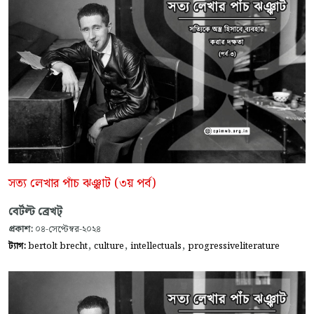
সত্য লেখার পাঁচ ঝঞ্ঝাট (৩য় পর্ব)
বের্টল্ট ব্রেখট্
প্রকাশ:
০৪-সেপ্টেম্বর-২০২৪
,
,
,
ট্যাগ:
bertolt brecht
culture
intellectuals
progressiveliterature