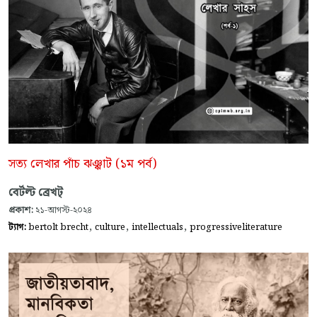
সত্য লেখার পাঁচ ঝঞ্ঝাট (১ম পর্ব)
বের্টল্ট ব্রেখট্
প্রকাশ:
২১-আগস্ট-২০২৪
,
,
,
ট্যাগ:
bertolt brecht
culture
intellectuals
progressiveliterature