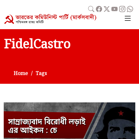
FidelCastro
Home
Tags