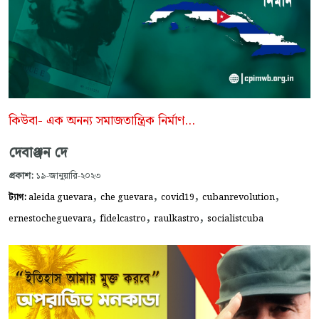
কিউবা- এক অনন্য সমাজতান্ত্রিক নির্মাণ...
দেবাঞ্জন দে
প্রকাশ:
১৯-জানুয়ারি-২০২৩
,
,
,
,
ট্যাগ:
aleida guevara
che guevara
covid19
cubanrevolution
,
,
,
ernestocheguevara
fidelcastro
raulkastro
socialistcuba