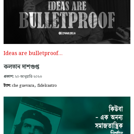
Ideas are bulletproof...
কলতান দাশগুপ্ত
প্রকাশ:
২০-জানুয়ারি-২০২৩
,
ট্যাগ:
che guevara
fidelcastro