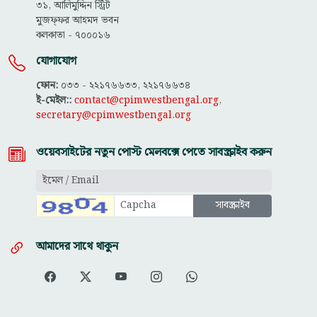
৩১, আলিমুদ্দিন স্ট্রিট
মুজফ্ফ‌র আহমদ ভবন
কলকাতা - ৭০০০১৬
যোগাযোগ
ফোন:
০৩৩ - ২২১৭৬৬৩৩, ২২১৭৬৬৩৪
ই-মেইল::
contact@cpimwestbengal.org
,
secretary@cpimwestbengal.org
ওয়েবসাইটের নতুন পোস্ট মেলবক্সে পেতে সাবস্ক্রাইব করুন
আমাদের সাথে থাকুন