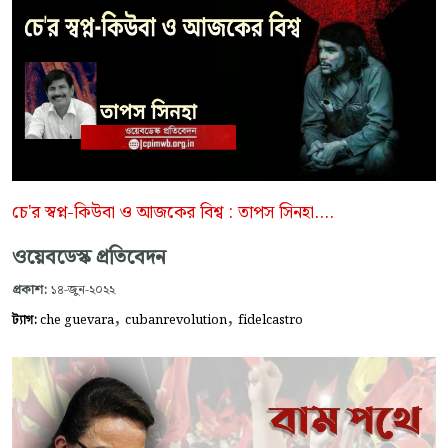
চে'র স্বপ্ন-কিউবা ও আজকের বিশ্ব : তাপস সিনহা....
ওয়েবডেস্ক প্রতিবেদন
প্রকাশ:
১৪-জুন-২০২২
,
,
ট্যাগ:
che guevara
cubanrevolution
fidelcastro