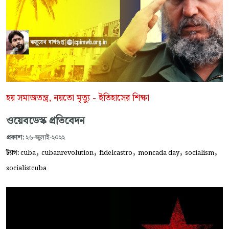
হয় সমাজতন্ত্র, নয়তো মৃত্যু - ইতিহাসের শিক্ষা
ওয়েবডেস্ক প্রতিবেদন
প্রকাশ:
২৬-জুলাই-২০২২
,
,
,
,
,
ট্যাগ:
cuba
cubanrevolution
fidelcastro
moncada day
socialism
socialistcuba