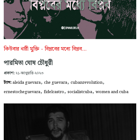
কিউবার নারী মুক্তি - বিপ্লবের মধ্যে বিপ্লব...
পারমিতা ঘোষ চৌধুরী
প্রকাশ:
২১-জানুয়ারি-২০২৩
,
,
,
ট্যাগ:
aleida guevara
che guevara
cubanrevolution
,
,
,
ernestocheguevara
fidelcastro
socialistcuba
women and cuba