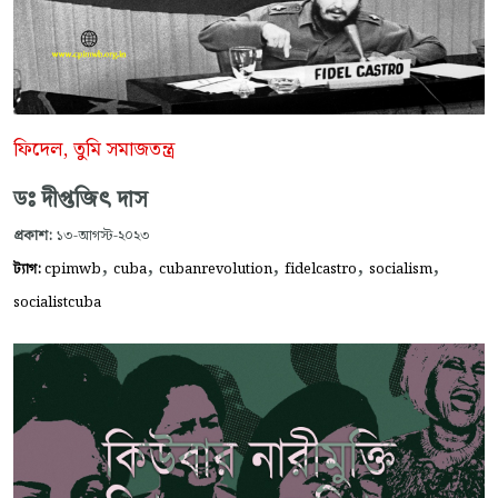
ফিদেল, তুমি সমাজতন্ত্র
ডঃ দীপ্তজিৎ দাস
প্রকাশ:
১৩-আগস্ট-২০২৩
,
,
,
,
,
ট্যাগ:
cpimwb
cuba
cubanrevolution
fidelcastro
socialism
socialistcuba