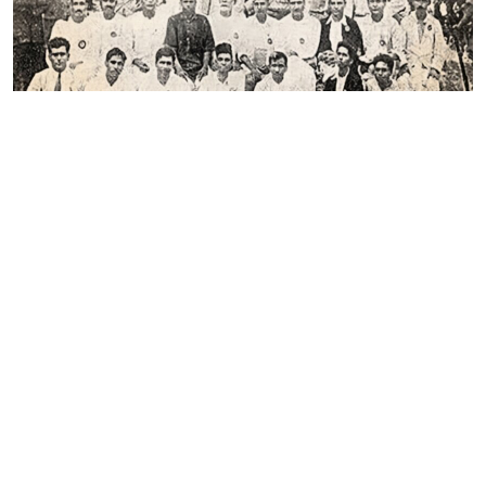
মুজফ্‌ফর আহ্‌মদ: বিপ্লবী চেতনা ও ভবিষ্য-ভারতের কল্পনাকে এক বিন্দুতে
মিলিয়েছিলেন
- প্রদোষকুমার বাগচী
CAMPAIGNS & STRUGGLE
•
03-AUG-2026