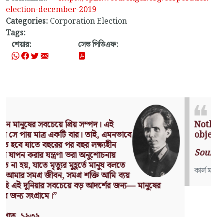
election-december-2019
Categories:
Corporation Election
Tags:
শেয়ার:
সেভ পিডিএফ:
Nothing can have value without being an
object of utility.
Source: Das Kapital (Volume I, Chapter 1)
কার্ল মার্কস