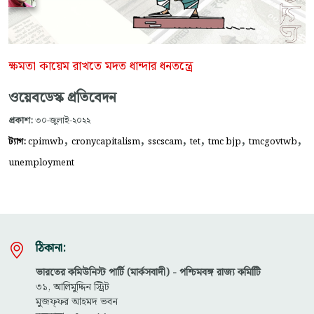
ক্ষমতা কায়েম রাখতে মদত ধান্দার ধনতন্ত্রে
ওয়েবডেস্ক প্রতিবেদন
প্রকাশ:
৩০-জুলাই-২০২২
,
,
,
,
,
,
ট্যাগ:
cpimwb
cronycapitalism
sscscam
tet
tmc bjp
tmcgovtwb
unemployment
ঠিকানা:
ভারতের কমিউনিস্ট পার্টি (মার্কসবাদী) - পশ্চিমবঙ্গ রাজ্য কমিটিি
৩১, আলিমুদ্দিন স্ট্রিট
মুজফ্ফ‌র আহমদ ভবন