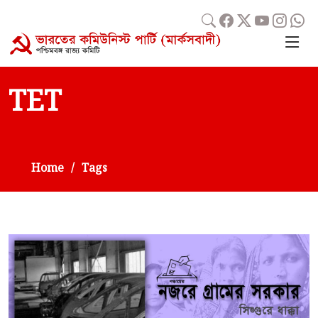
TET
Home
Tags