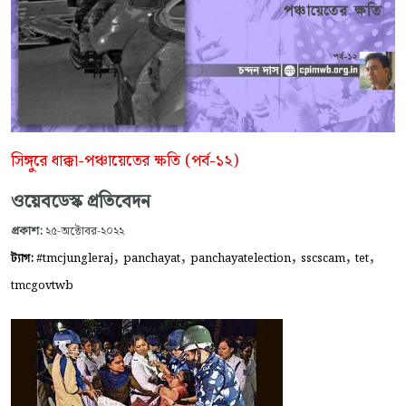
সিঙ্গুরে ধাক্কা-পঞ্চায়েতের ক্ষতি (পর্ব-১২)
ওয়েবডেস্ক প্রতিবেদন
প্রকাশ:
২৫-অক্টোবর-২০২২
,
,
,
,
,
ট্যাগ:
#tmcjungleraj
panchayat
panchayatelection
sscscam
tet
tmcgovtwb