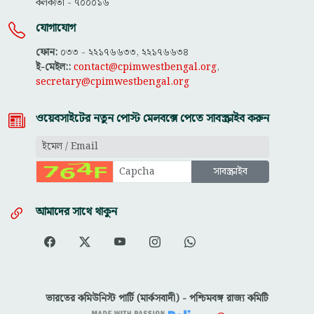
কলকাতা - ৭০০০১৬
যোগাযোগ
ফোন:
০৩৩ - ২২১৭৬৬৩৩, ২২১৭৬৬৩৪
ই-মেইল::
contact@cpimwestbengal.org
,
secretary@cpimwestbengal.org
ওয়েবসাইটের নতুন পোস্ট মেলবক্সে পেতে সাবস্ক্রাইব করুন
আমাদের সাথে থাকুন
ভারতের কমিউনিস্ট পার্টি (মার্কসবাদী) - পশ্চিমবঙ্গ রাজ্য কমিটি