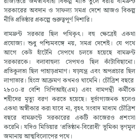
রাজ্যস্তরে জনস্বার্থবাহী বিকল্প নীতি তুলে ধরায় বামফ্রন্ট
সরকারের অবদান ও সাফল্য সমগ্র দেশে আজও বিকল্প
নীতি প্রতিষ্ঠার প্রকল্পে গুরুত্বপূর্ণ দিশারি।
বামফ্রন্ট সরকার ছিল পথিকৃৎ। বহু ক্ষেত্রেই একথা
প্রযোজ্য। শুধু পশ্চিমবঙ্গে নয়, সমগ্র দেশেই। যে পথে
আগে কেউ হাঁটেনি সেপথে চলতে হয়েছে বামফ্রন্ট
সরকারকে। বলাবাহুল্য সেপথও ছিল কাঁটাবিছানো।
প্রতিকূলতা ছিল পাহাড়প্রমাণ। ষড়যন্ত্র এবং অপপ্রচার ছিল
লাগাতার। হিংস্র আক্রমণ কখনও থামেনি। চৌত্রিশ বছরে
২৮০০-র বেশি সিপিআই(এম) এবং বামপন্থী কর্মীকে
শহীদের মৃত্যু বরণ করতে হয়েছে। দূর্ভাগ্যজনক হলেও
একথা অস্বীকার করা যাবে না, বৃহৎ সংবাদ মাধ্যম চৌত্রিশ
বছরে বামফ্রন্টে সরকারের একটি কাজেরও প্রশংসা
করেনি। যদিও মিডিয়ার ‘প্রতিষ্ঠান-বিরোধী’ ভূমিকা তৃণমূল
জমানায় আত্মবিলোপের পথে।