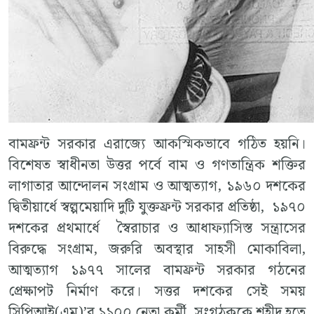
বামফ্রন্ট সরকার এরাজ্যে আকস্মিকভাবে গঠিত হয়নি।
বিশেষত স্বাধীনতা উত্তর পর্বে বাম ও গণতান্ত্রিক শক্তির
লাগাতার আন্দোলন সংগ্রাম ও আত্মত্যাগ, ১৯৬০ দশকের
দ্বিতীয়ার্ধে স্বল্পমেয়াদি দুটি যুক্তফ্রন্ট সরকার প্রতিষ্ঠা, ১৯৭০
দশকের প্রথমার্ধে স্বৈরাচার ও আধাফ্যাসিস্ত সন্ত্রাসের
বিরুদ্ধে সংগ্রাম, জরুরি অবস্থার সাহসী মোকাবিলা,
আত্মত্যাগ ১৯৭৭ সালের বামফ্রন্ট সরকার গঠনের
প্রেক্ষাপট নির্মাণ করে। সত্তর দশকের সেই সময়
সিপিআই(এম)’র ১১০০ নেতা,কর্মী, সংগঠককে শহীদ হতে