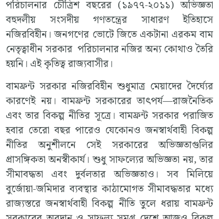
পরিচালনার চৌত্রিশ বছরের (১৯৭৭-২০১১) অভিজ্ঞতা
বহুদলীয় সংসদীয় গণতন্ত্রের সাধারণ ইতিহাসে
নজিরবিহীন। জনগণের ভোটে জিতে একটানা এরকম বাম
নেতৃত্বাধীন সরকার পরিচালনার নজির অন্য কোথাও তৈরি
হয়নি। এই কৃতিত্ব রাজ্যবাসীর।
বামফ্রন্ট সরকার নজিরবিহীন শুধুমাত্র মেয়াদের দৈর্ঘ্যের
কারণেই নয়। বামফ্রন্ট সরকারের তাৎপর্য—রাজনৈতিক
এবং তার বিকল্প নীতির সূত্রে। বামফ্রন্ট সরকার পরাজিত
হবার তেরো বছর পারেও যেকোনও জনস্বার্থবাহী বিকল্প
নীতির অনুশীলনে সেই সরকারের অভিজ্ঞতাগুলির
প্রাসঙ্গিকতা অনস্বীকার্য। শুধু সাফল্যের অভিজ্ঞতা নয়, তার
সীমাবদ্ধতা এবং দুর্বলতার অভিজ্ঞতাও। সব মিলিয়ে
বুর্জোয়া-জমিদার ব্যবস্থার কাঠামোগত সীমাবদ্ধতার মধ্যে
রাজ্যস্তরে জনস্বার্থবাহী বিকল্প নীতি তুলে ধরায় বামফ্রন্ট
সরকারের অবদান ও সাফল্য সমগ্র দেশে আজও বিকল্প