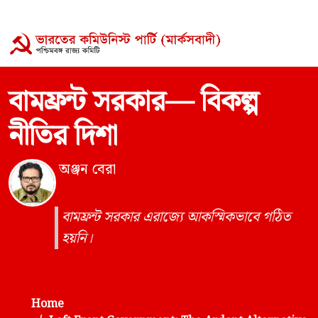
বামফ্রন্ট সরকার— বিকল্প
নীতির দিশা
অঞ্জন বেরা
বামফ্রন্ট সরকার এরাজ্যে আকস্মিকভাবে গঠিত
হয়নি।
Home