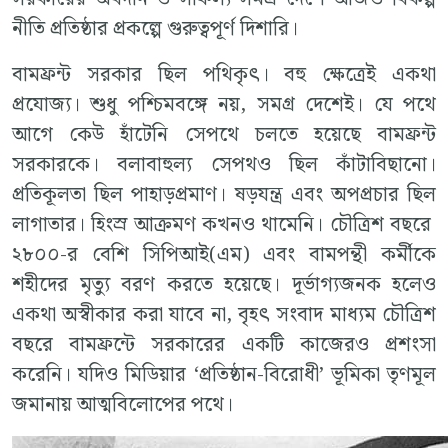
নীতি প্রতিষ্ঠার প্রকল্পে গুরুত্বপূর্ণ দিশারি।
বামফ্রন্ট সরকার ছিল পথিকৃৎ। বহু ক্ষেত্রেই একথা
প্রযোজ্য। শুধু পশ্চিমবঙ্গে নয়, সমগ্র দেশেই। যে পথে
আগে কেউ হাঁটেনি সেপথে চলতে হয়েছে বামফ্রন্ট
সরকারকে। বলাবাহুল্য সেপথও ছিল কাঁটাবিছানো।
প্রতিকূলতা ছিল পাহাড়প্রমাণ। ষড়যন্ত্র এবং অপপ্রচার ছিল
লাগাতার। হিংস্র আক্রমণ কখনও থামেনি। চৌত্রিশ বছরে
২৮০০-র বেশি সিপিআই(এম) এবং বামপন্থী কর্মীকে
শহীদের মৃত্যু বরণ করতে হয়েছে। দূর্ভাগ্যজনক হলেও
একথা অস্বীকার করা যাবে না, বৃহৎ সংবাদ মাধ্যম চৌত্রিশ
বছরে বামফ্রন্টে সরকারের একটি কাজেরও প্রশংসা
করেনি। যদিও মিডিয়ার ‘প্রতিষ্ঠান-বিরোধী’ ভূমিকা তৃণমূল
জমানায় আত্মবিলোপের পথে।