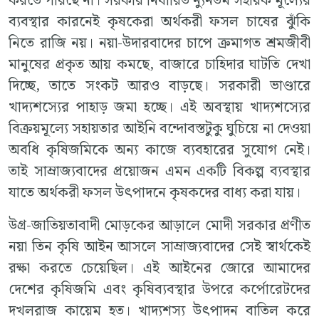
করতে পারছে না। সরকার নির্ধারিত ন্যুনতম সহায়ক মূল্যের
ব্যবস্থার কারনেই কৃষকেরা অর্থকরী ফসল চাষের ঝুঁকি
নিতে রাজি নয়। নয়া-উদারবাদের চাপে ক্রমাগত শ্রমজীবী
মানুষের প্রকৃত আয় কমছে, বাজারে চাহিদার ঘাটতি দেখা
দিচ্ছে, তাতে সংকট আরও বাড়ছে। সরকারী ভাণ্ডারে
খাদ্যশস্যের পাহাড় জমা হচ্ছে। এই অবস্থায় খাদ্যশস্যের
বিক্রয়মূল্যে সহায়তার আইনি বন্দোবস্তটুকু ঘুচিয়ে না দেওয়া
অবধি কৃষিজমিকে অন্য কাজে ব্যবহারের সুযোগ নেই।
তাই সাম্রাজ্যবাদের প্রয়োজন এমন একটি বিকল্প ব্যবস্থার
যাতে অর্থকরী ফসল উৎপাদনে কৃষকদের বাধ্য করা যায়।
উগ্র-জাতিয়তাবাদী মোড়কের আড়ালে মোদী সরকার প্রণীত
নয়া তিন কৃষি আইন আসলে সাম্রাজ্যবাদের সেই স্বার্থকেই
রক্ষা করতে চেয়েছিল। এই আইনের জোরে আমাদের
দেশের কৃষিজমি এবং কৃষিব্যবস্থার উপরে কর্পোরেটদের
দখলরাজ কায়েম হত। খাদ্যশস্য উৎপাদন বাতিল করে