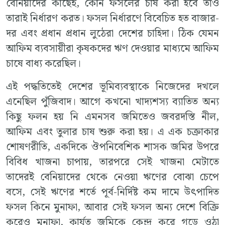
বেনিয়াদের কাছেই, কোন ফসলের চাষ করা হবে তাও
তারাই নির্ধারণ করত। ফসল নির্ধারণে বিবেচিত হত বাজার-
দর এবং প্রধান প্রধান লুঠেরা দেশের চাহিদা। ঠিক যেমন
আফিম ব্যবসায়ীরা কৃষকদের ঋণ দেওয়ার মাধ্যমে আফিম
চাষে বাধ্য করেছিল।
এই পদ্ধতিতেই দেশের ভূমিব্যবস্থাকে নিজেদের দখলে
এনেছিল পুঁজিবাদ। আগে কখনো খাদ্যশস্য ব্যাতিত অন্য
কিছু ফলন হয় নি এমনসব জমিতেও জবরদস্তি নীল,
আফিম এবং তুলার চাষ শুরু করা হয়। এ এক চক্রাকার
শোষণরীতি, একদিকে ঔপনিবেশিক শাসক জমির উপরে
বিবিধ খাজনা চাপায়, তারপরে সেই খাজনা মেটাতে
তাদেরই বেনিয়াদের থেকে নেওয়া ঋণের বোঝা চেপে
বসে, সেই ঋণের শর্তে পূর্ব-নির্দিষ্ট কম দামে উৎপাদিত
ফসল কিনে মুনাফা, আবার সেই ফসল অন্য দেশে বিক্রি
করেও মুনাফা, কার্যত জমিকে কেন্দ্র করে গড়ে ওঠা