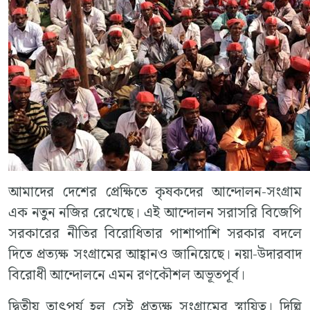
আমাদের দেশের প্রেক্ষিতে কৃষকদের আন্দোলন-সংগ্রাম
এক নতুন নজির রেখেছে। এই আন্দোলন সরাসরি বিজেপি
সরকারের নীতির বিরোধিতার পাশাপাশি সরকার বদলে
দিতে প্রত্যক্ষ সংগ্রামের আহ্বানও জানিয়েছে। নয়া-উদারবাদ
বিরোধী আন্দোলনে এমন রণকৌশল অভূতপূর্ব।
দ্বিতীয় তাৎপর্য হল সেই প্রত্যক্ষ সংগ্রামের স্থায়িত্ব। দিল্লি