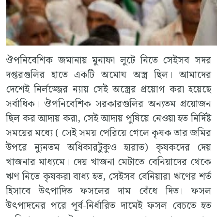
ঔপনিবেশিক জমানায় মুনাফা লুটে নিতে সেইসব সদর
দপ্তরগুলির হাতে একটি অমোঘ অস্ত্র ছিল। আমাদের
দেশেই নির্লজ্জের ন্যায় সেই অস্ত্রের প্রয়োগ করা হয়েছে
সর্বাধিক। ঔপনিবেশিক সরকারগুলির অন্যতম প্রয়োজন
ছিল কর আদায় করা, সেই আদায় পুষিয়ে নেওয়া হত নির্দিষ্ট
সময়ের মধ্যে ( সেই সময় পেরিয়ে গেলে কৃষক তার জমির
উপরে ন্যুনতম অধিকারটুকুও হারাত) কৃষকদের দেয়
খাজনার মাধ্যমে। দেয় খাজনা মেটাতে বেনিয়াদের থেকে
ঋণ নিতে কৃষকরা বাধ্য হত, সেইসব বেনিয়ারা ঋণের শর্ত
হিসাবে উৎপাদিত ফসলের দাম বেঁধে দিত। ফসল
উৎপাদনের পরে পূর্ব-নির্ধারিত দামেই ফসল বেচতে হত