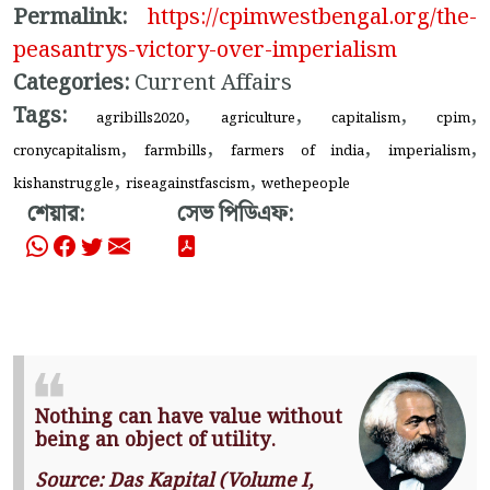
Permalink:
https://cpimwestbengal.org/the-
peasantrys-victory-over-imperialism
Categories:
Current Affairs
Tags:
,
,
,
,
agribills2020
agriculture
capitalism
cpim
,
,
,
,
cronycapitalism
farmbills
farmers of india
imperialism
,
,
kishanstruggle
riseagainstfascism
wethepeople
শেয়ার:
সেভ পিডিএফ:
Nothing can have value without
being an object of utility.
Source: Das Kapital (Volume I,