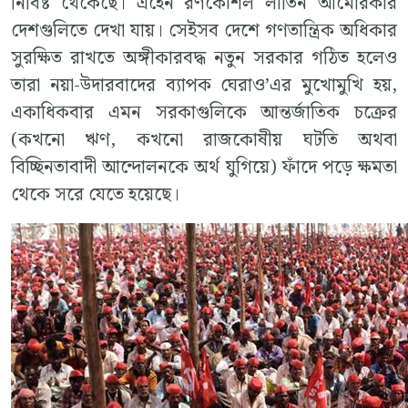
নিবিষ্ট থেকেছে। এহেন রণকৌশল লাতিন আমেরিকার
দেশগুলিতে দেখা যায়। সেইসব দেশে গণতান্ত্রিক অধিকার
সুরক্ষিত রাখতে অঙ্গীকারবদ্ধ নতুন সরকার গঠিত হলেও
তারা নয়া-উদারবাদের ব্যাপক ঘেরাও’এর মুখোমুখি হয়,
একাধিকবার এমন সরকাগুলিকে আন্তর্জাতিক চক্রের
(কখনো ঋণ, কখনো রাজকোষীয় ঘটতি অথবা
বিচ্ছিনতাবাদী আন্দোলনকে অর্থ যুগিয়ে) ফাঁদে পড়ে ক্ষমতা
থেকে সরে যেতে হয়েছে।