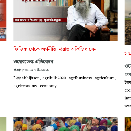
ফিজিক্স থেকে অর্থনীতি: প্রয়াত অভিজিৎ সেন
সাম
ওয়েবডেস্ক প্রতিবেদন
ওয়ে
প্রকাশ:
৩০-আগস্ট-২০২২
প্রক
,
,
,
,
ট্যাগ:
abhijitsen
agribills2020
agribusiness
agriculture
ট্যা
,
agrieconomy
economy
cro
imp
we