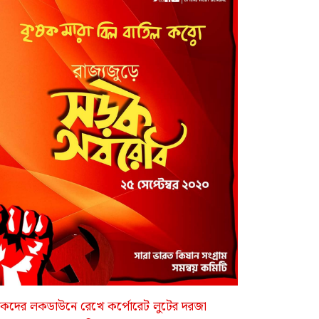
ষকদের লকডাউনে রেখে কর্পোরেট লুটের দরজা