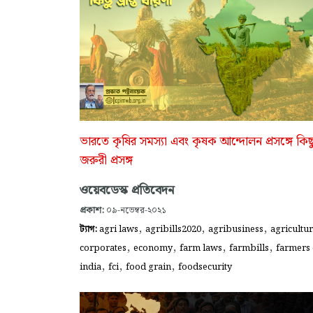
ভারতে কৃষির সমস্যা এবং কৃষক আন্দোলন প্রসঙ্গে কিছ
জরুরী প্রসঙ্গ
ওয়েবডেস্ক প্রতিবেদন
প্রকাশ:
০৯-নভেম্বর-২০২১
,
,
,
ট্যাগ:
agri laws
agribills2020
agribusiness
agricultu
,
,
,
,
corporates
economy
farm laws
farmbills
farmers 
,
,
,
india
fci
food grain
foodsecurity