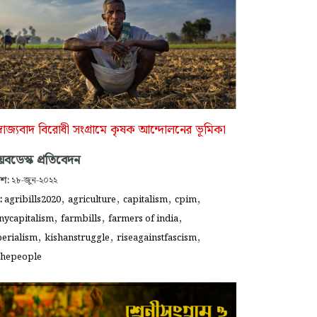
্রাজ্যবাদ বিরোধী সংগ্রামে কৃষক আন্দোলনের ভূমিকা
বডেস্ক প্রতিবেদন
াশ:
২৮-জুন-২০২২
,
,
,
,
গ:
agribills2020
agriculture
capitalism
cpim
,
,
,
nycapitalism
farmbills
farmers of india
,
,
,
erialism
kishanstruggle
riseagainstfascism
thepeople