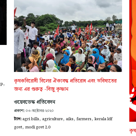
কৃষকবিরোধী বিলের ঐক্যবদ্ধ প্রতিরোধ এবং ভবিষ্যতের
,
jp
জন্য এর গুরুত্ব -বিজু কৃষ্ণান
ওয়েবডেস্ক প্রতিবেদন
প্রকাশ:
০৩-অক্টোবর-২০২০
,
,
,
,
ট্যাগ:
agri bills
agriculture
aiks
farmers
kerala ldf
,
govt
modi govt 2.0
কৃ