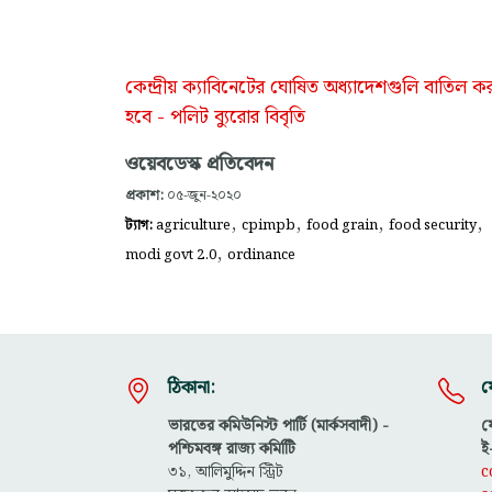
কেন্দ্রীয় ক্যাবিনেটের ঘোষিত অধ্যাদেশগুলি বাতিল 
হবে - পলিট ব্যুরোর বিবৃতি
ওয়েবডেস্ক প্রতিবেদন
প্রকাশ:
০৫-জুন-২০২০
,
,
,
,
ট্যাগ:
agriculture
cpimpb
food grain
food security
,
modi govt 2.0
ordinance
ঠিকানা:
য
ভারতের কমিউনিস্ট পার্টি (মার্কসবাদী) -
ফ
পশ্চিমবঙ্গ রাজ্য কমিটিি
ই
৩১, আলিমুদ্দিন স্ট্রিট
c