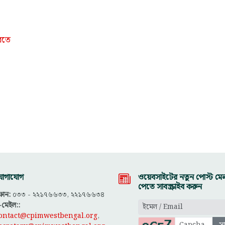
করতে
োগাযোগ
ওয়েবসাইটের নতুন পোস্ট মেল
পেতে সাবস্ক্রাইব করুন
োন:
০৩৩ - ২২১৭৬৬৩৩, ২২১৭৬৬৩৪
-মেইল::
ontact@cpimwestbengal.org
,