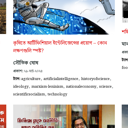
শহ
া
কৃষিতে আর্টিফিশিয়াল ইন্টেলিজেন্সের প্রয়োগ – কোন
মা
লক্ষণগুলি স্পষ্ট?
প্রক
ট্যা
সৌভিক ঘোষ
fo
প্রকাশ:
২৯-মার্চ-২০২৪
,
,
,
ট্যাগ:
agriculture
artificialintelligence
historyofscience
,
,
,
,
ideology
marxism-leninism
nationaleconomy
science
,
scientificsocialism
technology