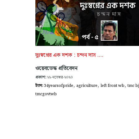
দুঃস্বপ্নের এক দশক : চন্দন দাস ....
ওয়েবডেস্ক প্রতিবেদন
প্রকাশ:
২২-নভেম্বর-২০২০
,
,
,
ট্যাগ:
34yearsofpride
agriculture
left front wb
tmc b
tmcgovtwb