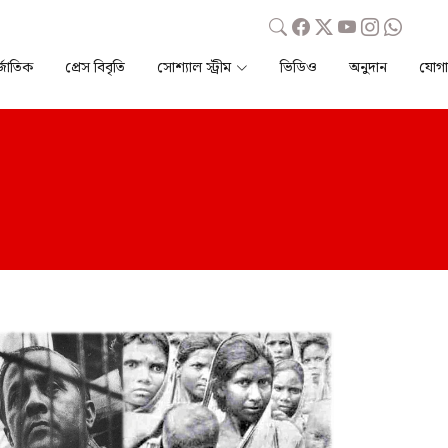
্জাতিক
প্রেস বিবৃতি
সোশ্যাল স্ট্রীম
ভিডিও
অনুদান
যোগ