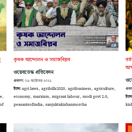
ু
কৃষক আন্দোলন ও সমাজবিপ্লব
বর্
আগ
ওয়েবডেস্ক প্রতিবেদন
ওয়ে
প্রকাশ:
০৯-অক্টোবর-২০২১
,
,
,
,
ট্যাগ:
agri laws
agribills2020
agribusiness
agriculture
প্রক
,
,
,
,
,
re
economy
marxism
migrant labour
modi govt 2.0
ট্যা
,
of
peasantsofindia
sanjuktakishanmorcha
kis