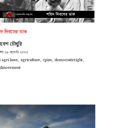
িদ দিবসের ডাক
নবেশ চৌধুরি
াশ:
২৯-আগস্ট-২০২৩
,
,
,
,
গ:
agri laws
agriculture
cpim
democraticright
odmovement