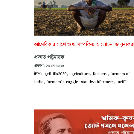
আমেরিকার সাথে শুল্ক সম্পর্কিত আলোচনা ও কৃষকর
প্রভাত পট্টনায়ক
প্রকাশ:
০৪-মে-২০২৫
,
,
,
ট্যাগ:
agribills2020
agriculture
farmers
farmers of
,
,
,
india
farmers’ struggle
standwithfarmers
tariff