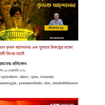
তমান কৃষক আন্দোলনঃ এক সুসংহত বিকল্পের লক্ষ্যে
ামী দিনের লড়াই
বডেস্ক প্রতিবেদন
াশ:
১৯-ফেব্রুয়ারি-২০২১
,
,
,
,
গ:
agriculture
aikscc
cpim
economy
,
,
,
hanstruggle
peasantsofindia
skm
standwithfarmers