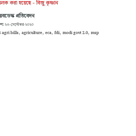
ক করা হয়েছে - বিজু কৃষ্ণান
বডেস্ক প্রতিবেদন
াশ:
২৩-সেপ্টেম্বর-২০২০
,
,
,
,
,
গ:
agri bills
agriculture
eca
fdi
modi govt 2.0
msp