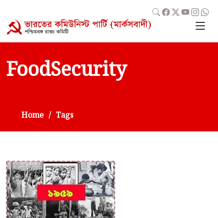
FoodSecurity
Home
Tags