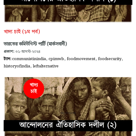
খাদ্য চাই (১ম পর্ব)
ভারতের কমিউনিস্ট পার্টি (মার্কসবাদী)
প্রকাশ:
৩১-আগস্ট-২০২৪
,
,
,
,
ট্যাগ:
communistinindia
cpimwb
foodmovement
foodsecurity
,
historyofindia
leftalternative