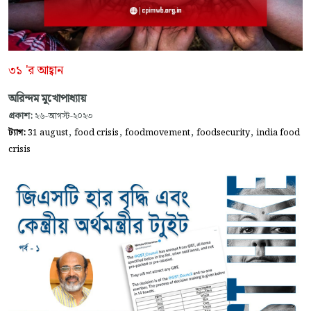
৩১ 'র আহ্বান
অরিন্দম মুখোপাধ্যায়
প্রকাশ:
২৬-আগস্ট-২০২৩
,
,
,
,
ট্যাগ:
31 august
food crisis
foodmovement
foodsecurity
india food
crisis