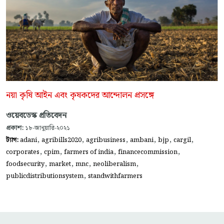
নয়া কৃষি আইন এবং কৃষকদের আন্দোলন প্রসঙ্গে
ওয়েবডেস্ক প্রতিবেদন
প্রকাশ:
১৮-জানুয়ারি-২০২১
,
,
,
,
,
,
ট্যাগ:
adani
agribills2020
agribusiness
ambani
bjp
cargil
,
,
,
,
corporates
cpim
farmers of india
financecommission
,
,
,
,
foodsecurity
market
mnc
neoliberalism
,
publicdistributionsystem
standwithfarmers