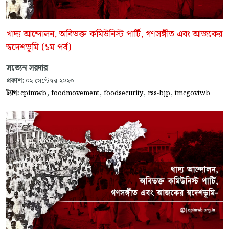
খাদ্য আন্দোলন, অবিভক্ত কমিউনিস্ট পার্টি, গণসঙ্গীত এবং আজকের
স্বদেশভূমি (১ম পর্ব)
সত্যেন সরদার
প্রকাশ:
০২-সেপ্টেম্বর-২০২৩
,
,
,
,
ট্যাগ:
cpimwb
foodmovement
foodsecurity
rss-bjp
tmcgovtwb