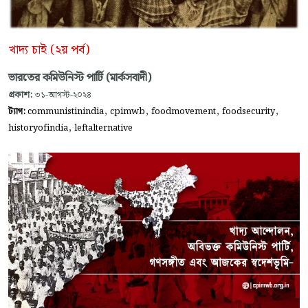
খাদ্য চাই (২য় পর্ব)
ভারতের কমিউনিস্ট পার্টি (মার্কসবাদী)
প্রকাশ:
৩১-আগস্ট-২০২৪
,
,
,
,
ট্যাগ:
communistinindia
cpimwb
foodmovement
foodsecurity
,
historyofindia
leftalternative