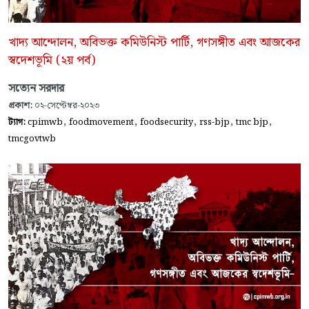
খাদ্য আন্দোলন, অবিভক্ত কমিউনিস্ট পার্টি, গণসঙ্গীত এবং আজকের
স্বদেশভূমি (২য় পর্ব)
সত্যেন সরদার
প্রকাশ:
০২-সেপ্টেম্বর-২০২৩
,
,
,
,
,
ট্যাগ:
cpimwb
foodmovement
foodsecurity
rss-bjp
tmc bjp
tmcgovtwb