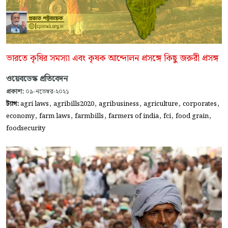
ভারতে কৃষির সমস্যা এবং কৃষক আন্দোলন প্রসঙ্গে কিছু জরুরী প্রসঙ্গ
ওয়েবডেস্ক প্রতিবেদন
প্রকাশ:
০৯-নভেম্বর-২০২১
,
,
,
,
,
ট্যাগ:
agri laws
agribills2020
agribusiness
agriculture
corporates
,
,
,
,
,
,
economy
farm laws
farmbills
farmers of india
fci
food grain
foodsecurity