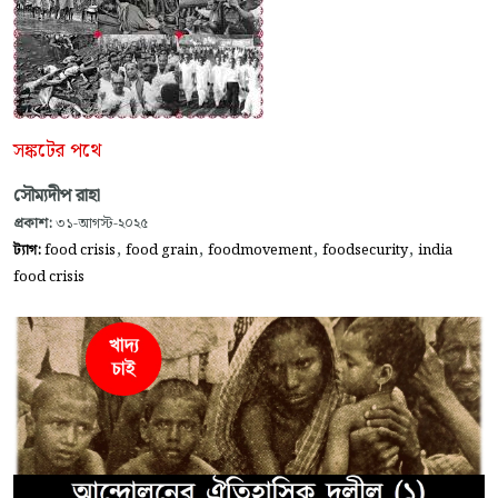
সঙ্কটের পথে
সৌম্যদীপ রাহা
প্রকাশ:
৩১-আগস্ট-২০২৫
,
,
,
,
ট্যাগ:
food crisis
food grain
foodmovement
foodsecurity
india
food crisis