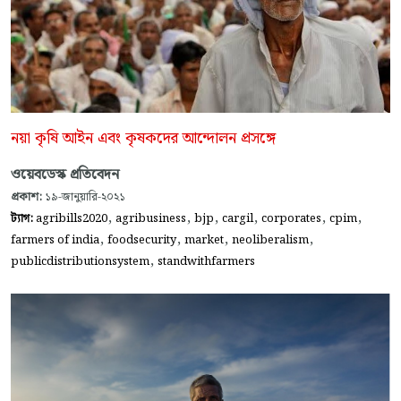
নয়া কৃষি আইন এবং কৃষকদের আন্দোলন প্রসঙ্গে
ওয়েবডেস্ক প্রতিবেদন
প্রকাশ:
১৯-জানুয়ারি-২০২১
,
,
,
,
,
,
ট্যাগ:
agribills2020
agribusiness
bjp
cargil
corporates
cpim
,
,
,
,
farmers of india
foodsecurity
market
neoliberalism
,
publicdistributionsystem
standwithfarmers