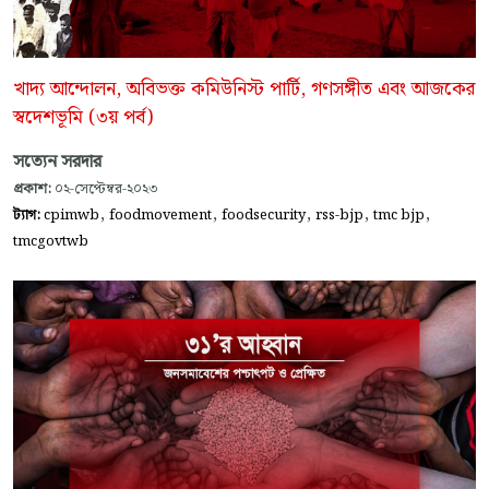
খাদ্য আন্দোলন, অবিভক্ত কমিউনিস্ট পার্টি, গণসঙ্গীত এবং আজকের
স্বদেশভূমি (৩য় পর্ব)
সত্যেন সরদার
প্রকাশ:
০২-সেপ্টেম্বর-২০২৩
,
,
,
,
,
ট্যাগ:
cpimwb
foodmovement
foodsecurity
rss-bjp
tmc bjp
tmcgovtwb