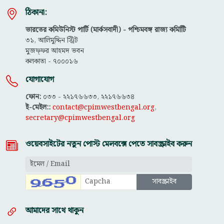
ঠিকানা:
ভারতের কমিউনিস্ট পার্টি (মার্কসবাদী) - পশ্চিমবঙ্গ রাজ্য কমিটিি
৩১, আলিমুদ্দিন স্ট্রিট
মুজফ্ফ‌র আহমদ ভবন
কলকাতা - ৭০০০১৬
যোগাযোগ
ফোন:
০৩৩ - ২২১৭৬৬৩৩, ২২১৭৬৬৩৪
ই-মেইল::
contact@cpimwestbengal.org
,
secretary@cpimwestbengal.org
ওয়েবসাইটের নতুন পোস্ট মেলবক্সে পেতে সাবস্ক্রাইব করুন
আমাদের সাথে থাকুন