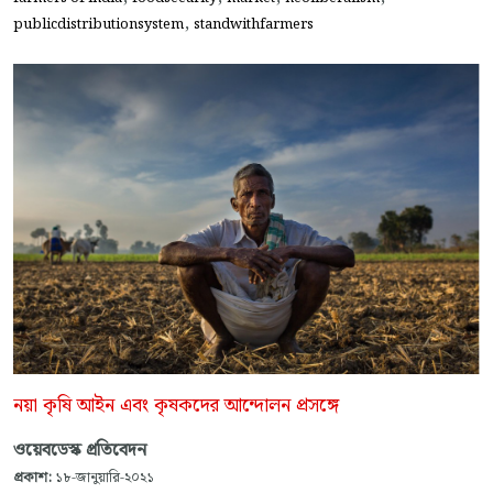
,
publicdistributionsystem
standwithfarmers
নয়া কৃষি আইন এবং কৃষকদের আন্দোলন প্রসঙ্গে
ওয়েবডেস্ক প্রতিবেদন
প্রকাশ:
১৮-জানুয়ারি-২০২১