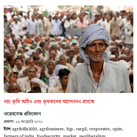
নয়া কৃষি আইন এবং কৃষকদের আন্দোলন প্রসঙ্গে
ওয়েবডেস্ক প্রতিবেদন
প্রকাশ:
১৯-জানুয়ারি-২০২১
,
,
,
,
,
,
ট্যাগ:
agribills2020
agribusiness
bjp
cargil
corporates
cpim
,
,
,
,
farmers of india
foodsecurity
market
neoliberalism