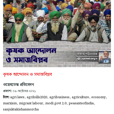
কৃষক আন্দোলন ও সমাজবিপ্লব
ওয়েবডেস্ক প্রতিবেদন
প্রকাশ:
০৯-অক্টোবর-২০২১
,
,
,
,
,
ট্যাগ:
agri laws
agribills2020
agribusiness
agriculture
economy
,
,
,
,
marxism
migrant labour
modi govt 2.0
peasantsofindia
sanjuktakishanmorcha