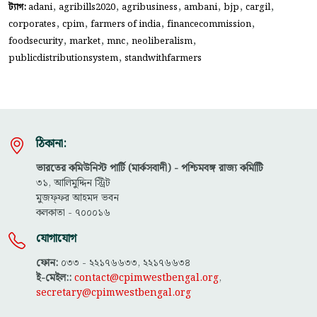
,
,
,
,
,
,
ট্যাগ:
adani
agribills2020
agribusiness
ambani
bjp
cargil
,
,
,
,
corporates
cpim
farmers of india
financecommission
,
,
,
,
foodsecurity
market
mnc
neoliberalism
,
publicdistributionsystem
standwithfarmers
ঠিকানা:
ভারতের কমিউনিস্ট পার্টি (মার্কসবাদী) - পশ্চিমবঙ্গ রাজ্য কমিটিি
৩১, আলিমুদ্দিন স্ট্রিট
মুজফ্ফ‌র আহমদ ভবন
কলকাতা - ৭০০০১৬
যোগাযোগ
ফোন:
০৩৩ - ২২১৭৬৬৩৩, ২২১৭৬৬৩৪
ই-মেইল::
contact@cpimwestbengal.org
,
secretary@cpimwestbengal.org