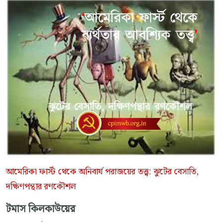
আমেরিকা ফার্স্ট থেকে অনিবার্য পরাজয়ের তত্ত্ব: ঝুটের বেসাতি,
দক্ষিণপন্থার রণকৌশল
টমাস কিলকাউয়ের