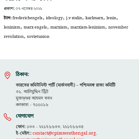
প্রকাশ:
০৭-নভেম্বর-২০২২
,
,
,
,
,
ট্যাগ:
frederichengels
ideology
j.v stalin
karlmarx
lenin
,
,
,
,
leninism
marx engels
marxism
marxism-leninism
november
,
revolution
sovietunion
ঠিকানা:
ভারতের কমিউনিস্ট পার্টি (মার্কসবাদী) - পশ্চিমবঙ্গ রাজ্য কমিটিি
৩১, আলিমুদ্দিন স্ট্রিট
মুজফ্ফ‌র আহমদ ভবন
কলকাতা - ৭০০০১৬
যোগাযোগ
ফোন:
০৩৩ - ২২১৭৬৬৩৩, ২২১৭৬৬৩৪
ই-মেইল::
contact@cpimwestbengal.org
,