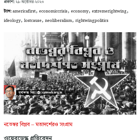
প্রকাশ:
২৯-অক্টোবর-২০২৩
,
,
,
,
ট্যাগ:
americafirst
economiccrisis
economy
extremerightwing
,
,
,
ideology
lostcause
neoliberalism
rightwingpolitics
নভেম্বর বিপ্লব – মতাদর্শেরও সংগ্রাম
ওয়েবডেস্ক প্রতিবেদন