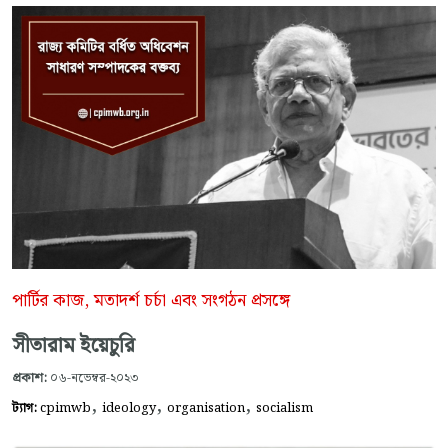
পার্টির কাজ, মতাদর্শ চর্চা এবং সংগঠন প্রসঙ্গে
সীতারাম ইয়েচুরি
প্রকাশ:
০৬-নভেম্বর-২০২৩
,
,
,
ট্যাগ:
cpimwb
ideology
organisation
socialism