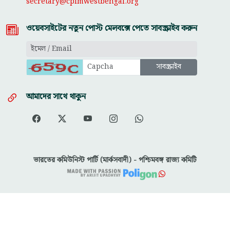
secretary@cpimwestbengal.org
ওয়েবসাইটের নতুন পোস্ট মেলবক্সে পেতে সাবস্ক্রাইব করুন
আমাদের সাথে থাকুন
ভারতের কমিউনিস্ট পার্টি (মার্কসবাদী) - পশ্চিমবঙ্গ রাজ্য কমিটি