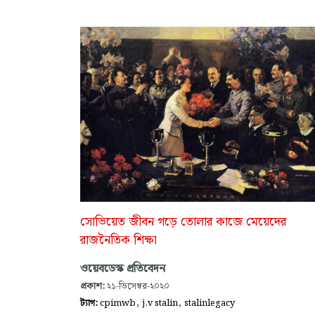
সোভিয়েত জীবন গড়ে তোলার কাজে মেয়েদের
রাজনৈতিক শিক্ষা
ওয়েবডেস্ক প্রতিবেদন
প্রকাশ:
২১-ডিসেম্বর-২০২০
,
,
ট্যাগ:
cpimwb
j.v stalin
stalinlegacy