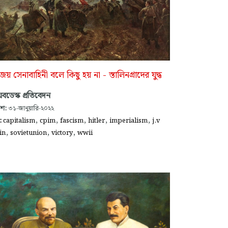
য় সেনাবাহিনী বলে কিছু হয় না - স্তালিনগ্রাদের যুদ্ধ
বডেস্ক প্রতিবেদন
াশ:
৩১-জানুয়ারি-২০২২
,
,
,
,
,
গ:
capitalism
cpim
fascism
hitler
imperialism
j.v
,
,
,
in
sovietunion
victory
wwii