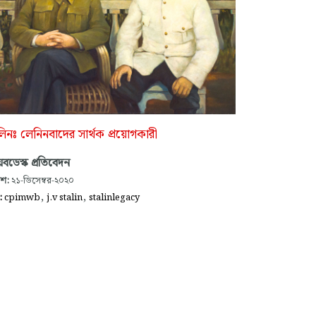
ালিনঃ লেনিনবাদের সার্থক প্রয়োগকারী
বডেস্ক প্রতিবেদন
াশ:
২১-ডিসেম্বর-২০২০
,
,
গ:
cpimwb
j.v stalin
stalinlegacy