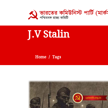
J.V Stalin
Home
Tags