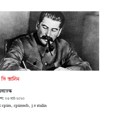
ভি স্তালিন
বডেস্ক
াশ:
০৫-মার্চ-২০২০
,
,
গ:
cpim
cpimwb
j.v stalin