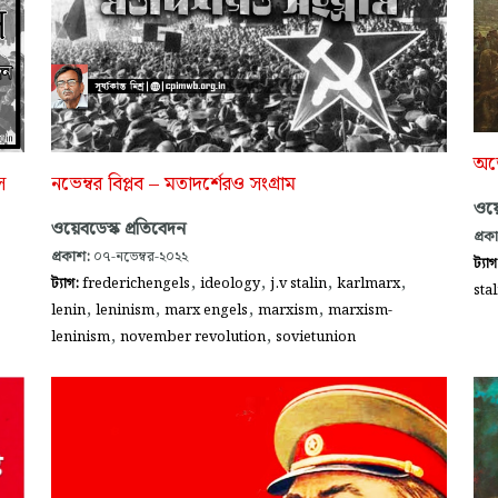
অজে
নভেম্বর বিপ্লব – মতাদর্শেরও সংগ্রাম
স
ওয়ে
ওয়েবডেস্ক প্রতিবেদন
প্রক
প্রকাশ:
০৭-নভেম্বর-২০২২
ট্যা
,
,
,
,
ট্যাগ:
frederichengels
ideology
j.v stalin
karlmarx
stal
,
,
,
,
lenin
leninism
marx engels
marxism
marxism-
,
,
leninism
november revolution
sovietunion