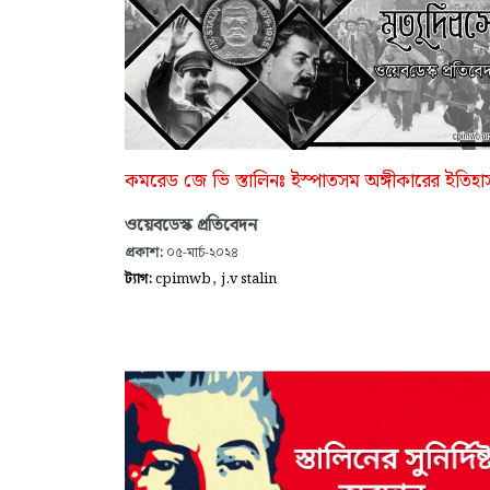
কমরেড জে ভি স্তালিনঃ ইস্পাতসম অঙ্গীকারের ইতিহা
ওয়েবডেস্ক প্রতিবেদন
প্রকাশ:
০৫-মার্চ-২০২৪
,
ট্যাগ:
cpimwb
j.v stalin