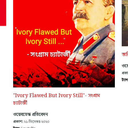
স্ত
ওয়ে
প্রক
ট্যা
"Ivory Flawed But Ivory Still"- সংগ্রাম
চ্যাটার্জী
ওয়েবডেস্ক প্রতিবেদন
প্রকাশ:
২১-ডিসেম্বর-২০২০