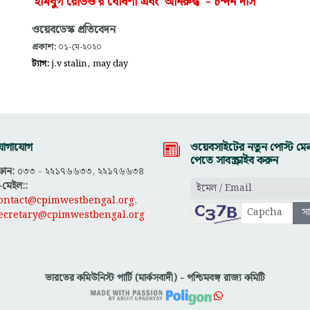
'হামবুর্গ রেডিও'র ঘোষণা এবং 'অনিরুদ্ধ' - চন্দন দাস
ওয়েবডেস্ক প্রতিবেদন
প্রকাশ:
০১-মে-২০২০
,
ট্যাগ:
j.v stalin
may day
োগাযোগ
ওয়েবসাইটের নতুন পোস্ট মেল
পেতে সাবস্ক্রাইব করুন
োন:
০৩৩ - ২২১৭৬৬৩৩, ২২১৭৬৬৩৪
-মেইল::
ontact@cpimwestbengal.org
,
ecretary@cpimwestbengal.org
ভারতের কমিউনিস্ট পার্টি (মার্কসবাদী) - পশ্চিমবঙ্গ রাজ্য কমিটি