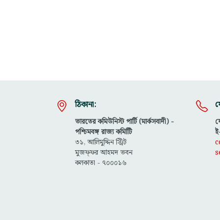
ঠিকানা:
য
ভারতের কমিউনিস্ট পার্টি (মার্কসবাদী) -
ফ
পশ্চিমবঙ্গ রাজ্য কমিটিি
ই
৩১, আলিমুদ্দিন স্ট্রিট
c
মুজফ্ফ‌র আহমদ ভবন
s
কলকাতা - ৭০০০১৬