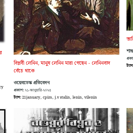
স্ত
শান্
র
প্রক
বিপ্লবী লেনিন, মানুষ লেনিন মারা গেছেন - লেনিনবাদ
ট্যা
বেঁচে থাকে
ওয়েবডেস্ক প্রতিবেদন
cy
প্রকাশ:
২১-জানুয়ারি-২০২৫
,
,
,
,
ট্যাগ:
21january
cpim
j.v stalin
lenin
vilenin