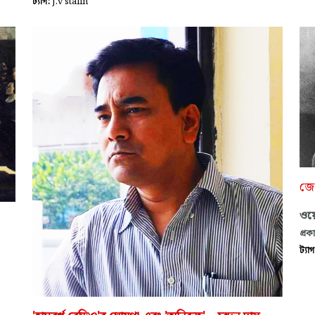
ট্যাগ:
j.v stalin
জে 
ওয়ে
প্রক
ট্যা