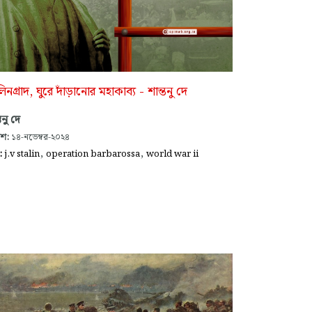
ালিনগ্রাদ, ঘুরে দাঁড়ানোর মহাকাব্য - শান্তনু দে
তনু দে
াশ:
১৪-নভেম্বর-২০২৪
,
,
গ:
j.v stalin
operation barbarossa
world war ii