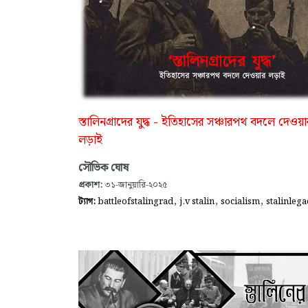
স্তালিনগ্রাদের যুদ্ধ - ইতিহাসের সঞ্চারপথ বদলে দেওয়া
লড়াই
সৌভিক ঘোষ
প্রকাশ:
৩১-জানুয়ারি-২০২৫
,
,
,
ট্যাগ:
battleofstalingrad
j.v stalin
socialism
stalinlega