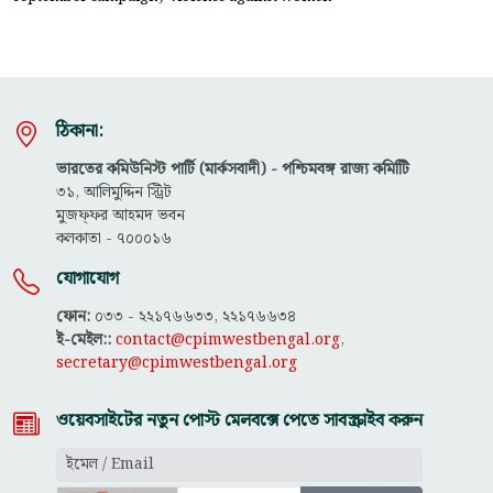
ঠিকানা:
ভারতের কমিউনিস্ট পার্টি (মার্কসবাদী) - পশ্চিমবঙ্গ রাজ্য কমিটিি
৩১, আলিমুদ্দিন স্ট্রিট
মুজফ্ফ‌র আহমদ ভবন
কলকাতা - ৭০০০১৬
যোগাযোগ
ফোন:
০৩৩ - ২২১৭৬৬৩৩, ২২১৭৬৬৩৪
ই-মেইল::
contact@cpimwestbengal.org
,
secretary@cpimwestbengal.org
ওয়েবসাইটের নতুন পোস্ট মেলবক্সে পেতে সাবস্ক্রাইব করুন