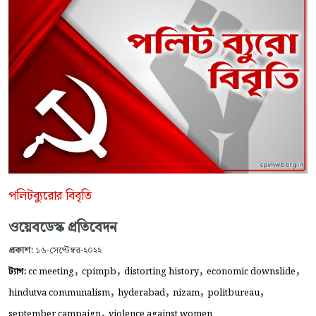
পলিটব্যুরোর বিবৃতি
ওয়েবডেস্ক প্রতিবেদন
প্রকাশ:
১৬-সেপ্টেম্বর-২০২২
,
,
,
,
ট্যাগ:
cc meeting
cpimpb
distorting history
economic downslide
,
,
,
,
hindutva communalism
hyderabad
nizam
politbureau
,
september campaign
violence against women