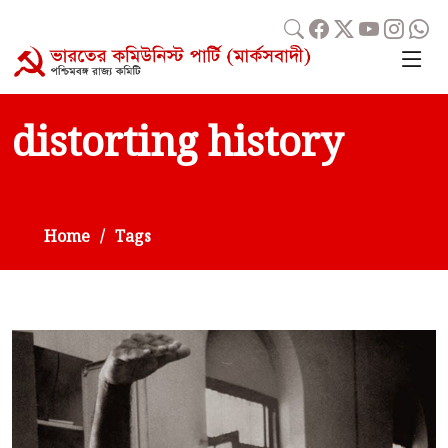
distorting history
Home
Tags