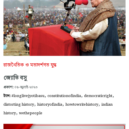
রাজনৈতিক ও মতাদর্শগত যুদ্ধ
জ্যোতি বসু
প্রকাশ:
০৮-জুলাই-২০২৩
,
,
,
ট্যাগ:
#longlivejyotibasu
constitutionofindia
democraticright
,
,
,
distorting history
historyofindia
howtowritehistory
indian
,
history
wethepeople