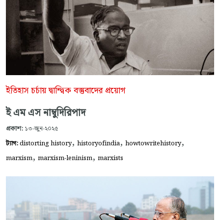
ইতিহাস চর্চায় দ্বান্দ্বিক বস্তুবাদের প্রয়োগ
ই এম এস নাম্বুদিরিপাদ
প্রকাশ:
১৩-জুন-২০২৫
,
,
,
ট্যাগ:
distorting history
historyofindia
howtowritehistory
,
,
marxism
marxism-leninism
marxists