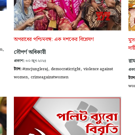
অপরাধের পশ্চিমবঙ্গ: এক দশকের বিশ্লেষণ
মুস
দায়
,
sm
সৌপর্ণ অধিকারী
রাম
প্রকাশ:
৩০-জুন-২০২৫
,
,
ট্যাগ:
#tmcjungleraj
democraticright
violence against
প্রক
,
women
crimeagainstwomen
ট্যা
wo