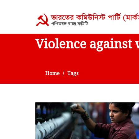
Violence agains
Home
Tags