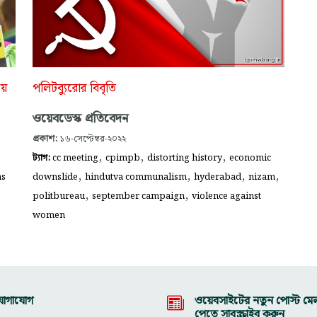
য়ে
পলিটব্যুরোর বিবৃতি
ওয়েবডেস্ক প্রতিবেদন
প্রকাশ:
১৬-সেপ্টেম্বর-২০২২
,
,
,
ট্যাগ:
cc meeting
cpimpb
distorting history
economic
,
,
,
,
ns
downslide
hindutva communalism
hyderabad
nizam
,
,
politbureau
september campaign
violence against
women
োগাযোগ
ওয়েবসাইটের নতুন পোস্ট মেল
পেতে সাবস্ক্রাইব করুন