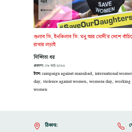
গুলাব ভি, ইনকিলাব ভি: মনু আর মোদী'র দেশে বাঁচি
রাখার লড়াই
দিপ্সিতা ধর
প্রকাশ:
০৮-মার্চ-২০২৩
,
ট্যাগ:
campaign against manubad
international wome
,
,
,
day
violence against women
womens day
working
women
ঠিকানা:
য