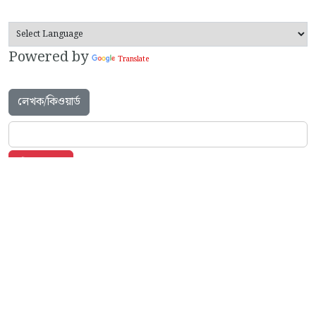
Powered by
Translate
লেখক/কিওয়ার্ড
বিভাগ / Categories
পুস্তিকা
Booklets -
(5)
প্রচার ও আন্দোলন
Campaigns & Struggle -
(172)
পৌরসভা নির্বাচন
Corporation Election -
(6)
সাম্প্রতিক ঘটনাবলী
Current Affairs -
(155)
প্রাসঙ্গিক লিংক
External Links -
(4)
তথ্য ও পরিসংখ্যান
Fact & Figures -
(82)