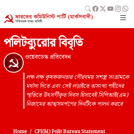
পলিটব্যুরোর বিবৃতি
ওয়েবডেস্ক প্রতিবেদন
লক্ষ লক্ষ কৃষকজনতার গৌরবময় সশস্ত্র সংগ্রামকে
মর্যাদা দিতে এবং সেই লড়াইতে অসংখ্য শহীদের
স্মৃতিতে উৎসর্গীকৃত দিবস হিসাবেই সিপিআই(এম)
নিজামের আত্মসমর্পণের দিনটিকে পালন করবে
Home
CPI(M) Polit Bureau Statement