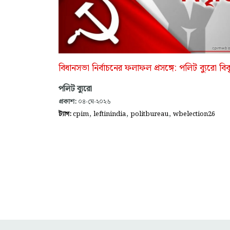
বিধানসভা নির্বাচনের ফলাফল প্রসঙ্গে: পলিট ব্যুরো বিব
পলিট ব্যুরো
প্রকাশ:
০৪-মে-২০২৬
,
,
,
ট্যাগ:
cpim
leftinindia
politbureau
wbelection26