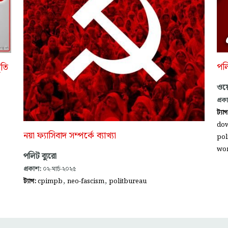
পলি
ৃতি
ওয়ে
প্রক
ট্যা
dow
নয়া ফ্যাসিবাদ সম্পর্কে ব্যাখ্যা
pol
wo
পলিট ব্যুরো
প্রকাশ:
০২-মার্চ-২০২৫
,
,
ট্যাগ:
cpimpb
neo-fascism
politbureau