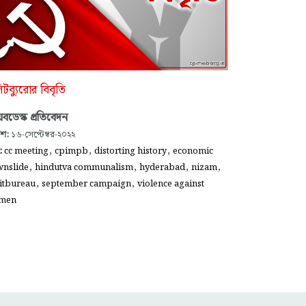
টব্যুরোর বিবৃতি
বডেস্ক প্রতিবেদন
াশ:
১৬-সেপ্টেম্বর-২০২২
,
,
,
গ:
cc meeting
cpimpb
distorting history
economic
,
,
,
,
nslide
hindutva communalism
hyderabad
nizam
,
,
itbureau
september campaign
violence against
men