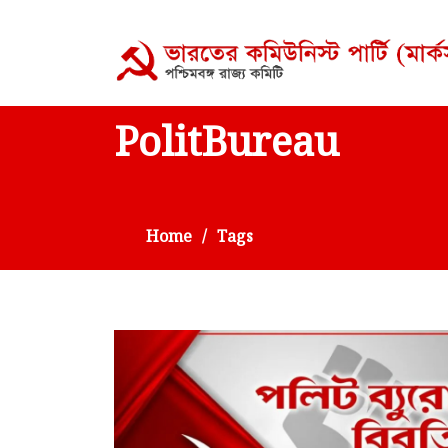
PolitBureau
Home
Tags