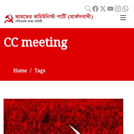
CC meeting
Home
Tags