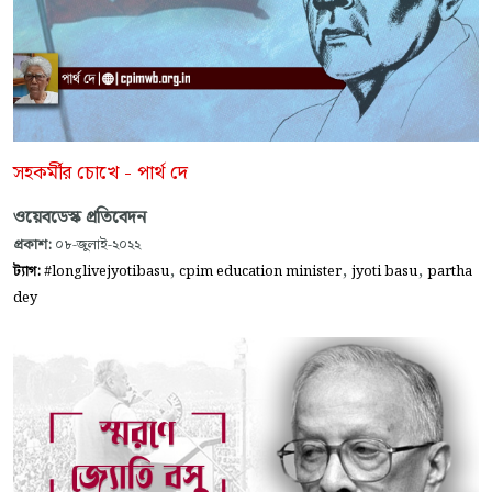
সহকর্মীর চোখে - পার্থ দে
ওয়েবডেস্ক প্রতিবেদন
প্রকাশ:
০৮-জুলাই-২০২২
,
,
,
ট্যাগ:
#longlivejyotibasu
cpim education minister
jyoti basu
partha
dey