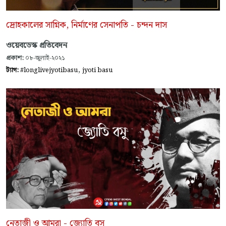
দ্রোহকালের সাগ্নিক, নির্মাণের সেনাপতি - চন্দন দাস
ওয়েবডেস্ক প্রতিবেদন
প্রকাশ:
০৮-জুলাই-২০২১
,
ট্যাগ:
#longlivejyotibasu
jyoti basu
নেতাজী ও আমরা - জ্যোতি বসু