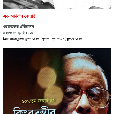
এক অনির্বাণ জ্যোতি
ওয়েবডেস্ক প্রতিবেদন
প্রকাশ:
০৭-জুলাই-২০২০
,
,
,
ট্যাগ:
#longlivejyotibasu
cpim
cpimwb
jyoti basu