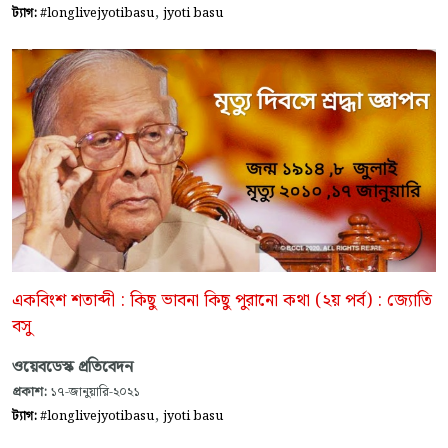
,
ট্যাগ:
#longlivejyotibasu
jyoti basu
একবিংশ শতাব্দী : কিছু ভাবনা কিছু পুরানো কথা (২য় পর্ব) : জ্যোতি
বসু
ওয়েবডেস্ক প্রতিবেদন
প্রকাশ:
১৭-জানুয়ারি-২০২১
,
ট্যাগ:
#longlivejyotibasu
jyoti basu