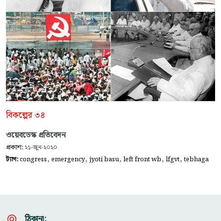
বিকল্পের ৩৪
ওয়েবডেস্ক প্রতিবেদন
প্রকাশ:
২১-জুন-২০২০
,
,
,
,
,
ট্যাগ:
congress
emergency
jyoti basu
left front wb
lfgvt
tebhaga
ঠিকানা: