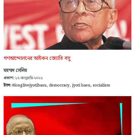
গণআন্দোলনের আইকন জ্যোতি বসু
মহম্মদ সেলিম
প্রকাশ:
১৭-জানুয়ারি-২০২৬
,
,
,
ট্যাগ:
#longlivejyotibasu
democracy
jyoti basu
socialism