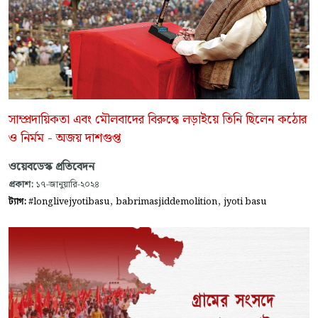
সাম্প্রদায়িকতা এবং মৌলবাদের বিরুদ্ধে লড়াইয়ে তিনি ছিলেন কঠোর
ও নির্মম - অজয় দাশগুপ্ত
ওয়েবডেস্ক প্রতিবেদন
প্রকাশ:
১৭-জানুয়ারি-২০২৪
,
,
ট্যাগ:
#longlivejyotibasu
babrimasjiddemolition
jyoti basu