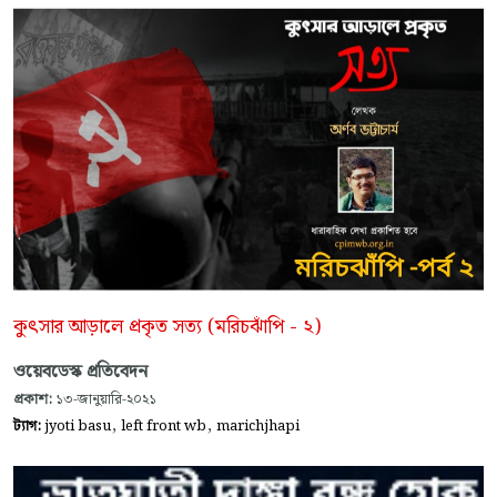
কুৎসার আড়ালে প্রকৃত সত্য (মরিচঝাঁপি - ২)
ওয়েবডেস্ক প্রতিবেদন
প্রকাশ:
১৩-জানুয়ারি-২০২১
,
,
ট্যাগ:
jyoti basu
left front wb
marichjhapi