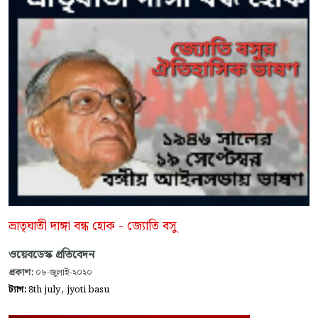
ভ্রাতৃঘাতী দাঙ্গা বন্ধ হোক - জ্যোতি বসু
ওয়েবডেস্ক প্রতিবেদন
প্রকাশ:
০৮-জুলাই-২০২০
,
ট্যাগ:
8th july
jyoti basu