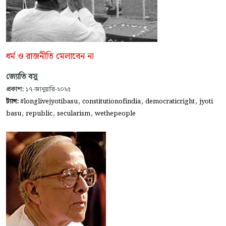
ধর্ম ও রাজনীতি মেলাবেন না
জ্যোতি বসু
প্রকাশ:
১৭-জানুয়ারি-২০২৫
,
,
,
ট্যাগ:
#longlivejyotibasu
constitutionofindia
democraticright
jyoti
,
,
,
basu
republic
secularism
wethepeople