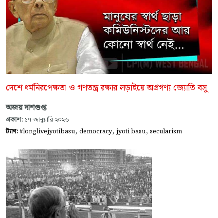
দেশে ধর্মনিরপেক্ষতা ও গণতন্ত্র রক্ষার লড়াইয়ে অগ্রগণ্য জ্যোতি বসু
অজয় দাশগুপ্ত
প্রকাশ:
১৭-জানুয়ারি-২০২৬
,
,
,
ট্যাগ:
#longlivejyotibasu
democracy
jyoti basu
secularism