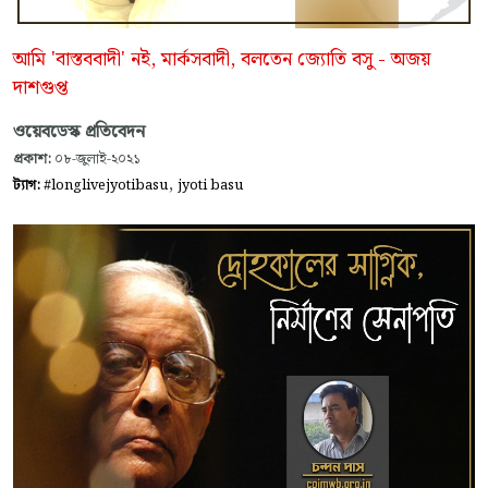
আমি 'বাস্তববাদী' নই, মার্কসবাদী, বলতেন জ্যোতি বসু - অজয়
দাশগুপ্ত
ওয়েবডেস্ক প্রতিবেদন
প্রকাশ:
০৮-জুলাই-২০২১
,
ট্যাগ:
#longlivejyotibasu
jyoti basu