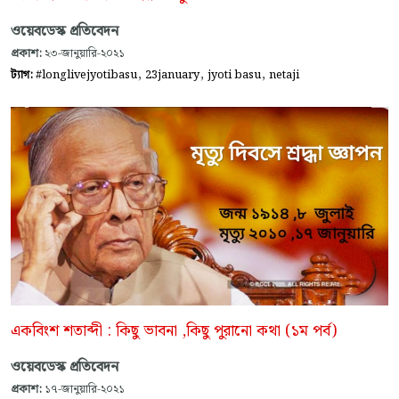
ওয়েবডেস্ক প্রতিবেদন
প্রকাশ:
২৩-জানুয়ারি-২০২১
,
,
,
ট্যাগ:
#longlivejyotibasu
23january
jyoti basu
netaji
একবিংশ শতাব্দী : কিছু ভাবনা ,কিছু পুরানো কথা (১ম পর্ব)
ওয়েবডেস্ক প্রতিবেদন
প্রকাশ:
১৭-জানুয়ারি-২০২১