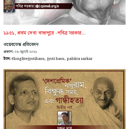
১৯৫১, প্রথম দেখা খড়্গপুরে -পবিত্র সরকার...
ওয়েবডেস্ক প্রতিবেদন
প্রকাশ:
০৮-জুলাই-২০২২
,
,
ট্যাগ:
#longlivejyotibasu
jyoti basu
pabitra sarkar