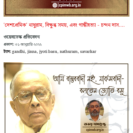
'দেশপ্রেমিক' নাথুরাম, বিক্ষুব্ধ সময়, এবং গান্ধীহত্যা - চন্দন দাস....
ওয়েবডেস্ক প্রতিবেদন
প্রকাশ:
৩১-জানুয়ারি-২০২২
,
,
,
,
ট্যাগ:
gandhi
jinna
jyoti basu
nathuram
savarkar