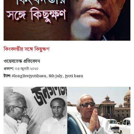
কিংবদন্তীর সঙ্গে কিছুক্ষণ
ওয়েবডেস্ক প্রতিবেদন
প্রকাশ:
০৫-জুলাই-২০২০
,
,
ট্যাগ:
#longlivejyotibasu
8th july
jyoti basu