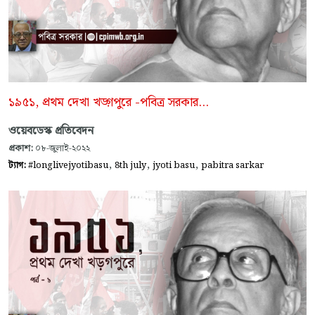
১৯৫১, প্রথম দেখা খড়্গপুরে -পবিত্র সরকার…
ওয়েবডেস্ক প্রতিবেদন
প্রকাশ:
০৮-জুলাই-২০২২
,
,
,
ট্যাগ:
#longlivejyotibasu
8th july
jyoti basu
pabitra sarkar