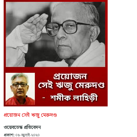
প্রয়োজন সেই ঋজু মেরুদণ্ড
ওয়েবডেস্ক প্রতিবেদন
প্রকাশ:
০৮-জুলাই-২০২০