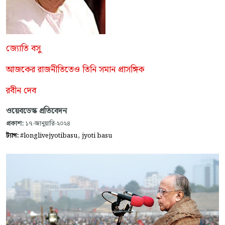
জ্যোতি বসু
আজকের রাজনীতিতেও তিনি সমান প্রাসঙ্গিক
রবীন দেব
ওয়েবডেস্ক প্রতিবেদন
প্রকাশ:
১৭-জানুয়ারি-২০২৪
,
ট্যাগ:
#longlivejyotibasu
jyoti basu