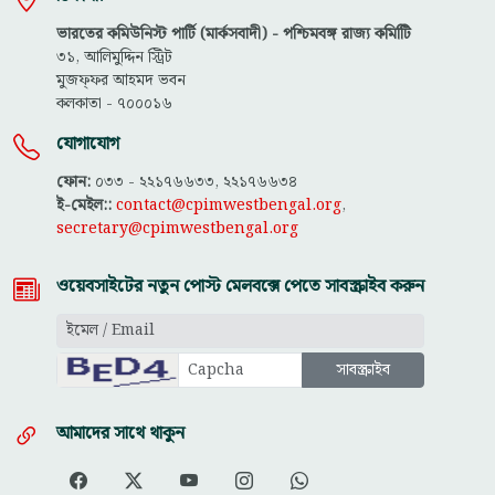
ভারতের কমিউনিস্ট পার্টি (মার্কসবাদী) - পশ্চিমবঙ্গ রাজ্য কমিটিি
৩১, আলিমুদ্দিন স্ট্রিট
মুজফ্ফ‌র আহমদ ভবন
কলকাতা - ৭০০০১৬
যোগাযোগ
ফোন:
০৩৩ - ২২১৭৬৬৩৩, ২২১৭৬৬৩৪
ই-মেইল::
contact@cpimwestbengal.org
,
secretary@cpimwestbengal.org
ওয়েবসাইটের নতুন পোস্ট মেলবক্সে পেতে সাবস্ক্রাইব করুন
আমাদের সাথে থাকুন