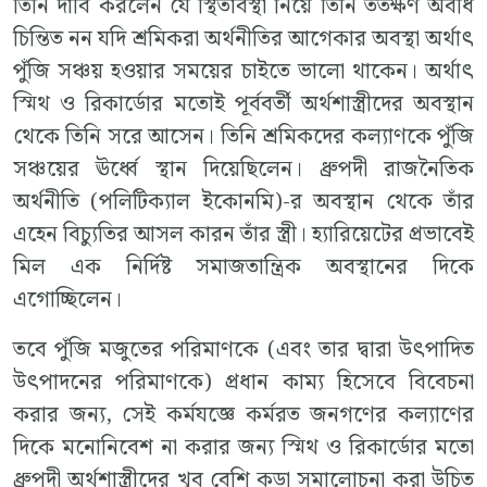
তিনি দাবি করলেন যে স্থিতাবস্থা নিয়ে তিনি ততক্ষণ অবধি
চিন্তিত নন যদি শ্রমিকরা অর্থনীতির আগেকার অবস্থা অর্থাৎ
পুঁজি সঞ্চয় হওয়ার সময়ের চাইতে ভালো থাকেন। অর্থাৎ
স্মিথ ও রিকার্ডোর মতোই পূর্ববর্তী অর্থশাস্ত্রীদের অবস্থান
থেকে তিনি সরে আসেন। তিনি শ্রমিকদের কল্যাণকে পুঁজি
সঞ্চয়ের ঊর্ধ্বে স্থান দিয়েছিলেন। ধ্রুপদী রাজনৈতিক
অর্থনীতি (পলিটিক্যাল ইকোনমি)-র অবস্থান থেকে তাঁর
এহেন বিচ্যুতির আসল কারন তাঁর স্ত্রী। হ্যারিয়েটের প্রভাবেই
মিল এক নির্দিষ্ট সমাজতান্ত্রিক অবস্থানের দিকে
এগোচ্ছিলেন।
তবে পুঁজি মজুতের পরিমাণকে (এবং তার দ্বারা উৎপাদিত
উৎপাদনের পরিমাণকে) প্রধান কাম্য হিসেবে বিবেচনা
করার জন্য, সেই কর্মযজ্ঞে কর্মরত জনগণের কল্যাণের
দিকে মনোনিবেশ না করার জন্য স্মিথ ও রিকার্ডোর মতো
ধ্রুপদী অর্থশাস্ত্রীদের খুব বেশি কড়া সমালোচনা করা উচিত