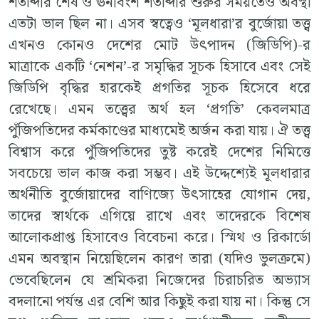
শতাব্দীর শেষ ও ঊনবিংশ শতাব্দীর শুরুর সময়তেও অবস্থা
এতটা ভাল ছিল না। এসব স্বত্বেও ‘মূলধারা’র বুর্জোয়া তত্ত্ব
এখনও কোনও দেশের মোট উৎপাদন (জিডিপি)-র
মাত্রাকে একটি ‘নেশন’-র সমৃদ্ধির সূচক হিসাবে এবং সেই
জিডিপি বৃদ্ধির হারকেই প্রগতির সূচক হিসেবে ধরে
রেখেছে। এমন তত্ত্বের অর্থ হল ‘প্রগতি’ কেবলমাত্র
পুঁজিপতিদের কর্মকাণ্ডের মাধ্যমেই অর্জন করা যায়। ঐ তত্ত্ব
বিশ্বাস করে পুঁজিপতিদের তুষ্ট করেই দেশের নিমিত্তে
সবচেয়ে ভাল কাজ করা সম্ভব। এই উদ্দেশ্যেই মূলধারার
অর্থনীতি বুর্জোয়াদের বাণিজ্যে উৎসাহের যোগান দেয়,
তাদের স্বার্থকে এগিয়ে রাখে এবং তাদেরকে বিশেষ
আলোকপ্রাপ্ত হিসাবেও বিবেচনা করে। স্মিথ ও রিকার্ডো
এমন অবস্থান নিয়েছিলেন কারণ তারা (যদিও ভুলক্রমে)
ভেবেছিলেন যে শ্রমিকরা নিজেদের চিরাচরিত অভ্যাস
বদলানো পর্যন্ত এর বেশি আর কিছুই করা যায় না। কিন্তু সে