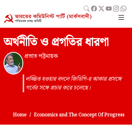
অর্থনীতি ও প্রগতির ধারণা
প্রভাত পট্টনায়ক
লজ্জিত হওয়ার বদলে জিডিপি-র আকার প্রসঙ্গে
গর্বের সঙ্গে প্রচার করে চলেছে।
Home
Economics and The Concept Of Progress