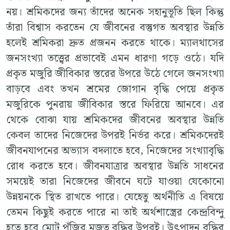
নয়। শ্রমিকদের জন্য তাঁদের অনেক সহানুভূতি ছিল কিন্তু
তাঁরা বিশ্বাস করতেন যে জীবনের বস্তুগত অবস্থার উন্নতি
হলেই শ্রমিকরা দ্রুত প্রজনন করতে থাকে। ম্যালথাসের
জনসংখ্যা তত্ত্বের প্রভাবেই এমন ধারণা গড়ে ওঠে। যদি
প্রকৃত মজুরি জীবিকার স্তরের উপরে উঠে গেলে জনসংখ্যা
বাড়বে এবং তখন শ্রমের জোগান বৃদ্ধি পেয়ে প্রকৃত
মজুরিকে পুনরায় জীবিকার স্তরে ফিরিয়ে আনবে। এর
থেকে বোঝা যায় শ্রমিকদের জীবনের অবস্থার উন্নতি
কেবল তাদের নিজেদের উপরই নির্ভর করে। শ্রমিকদেরই
জীবনযাপনের অভ্যাস বদলাতে হবে, নিজেদের সংখ্যাবৃদ্ধি
রোধ করতে হবে। জীবনযাত্রার অবস্থার উন্নতি সাধনের
সময়েই তারা নিজেদের জীবনে ঘটে যাওয়া যেকোনো
উন্নয়নকে স্থিত রাখতে পারে। যেহেতু অর্থনীতি এ বিষয়ে
তেমন কিছুই করতে পারে না তাই অর্থশাস্ত্রের কেন্দ্রবিন্দু
হতে হবে মোট পুঁজির মজুত বৃদ্ধির উপরই। উৎপাদন বৃদ্ধির