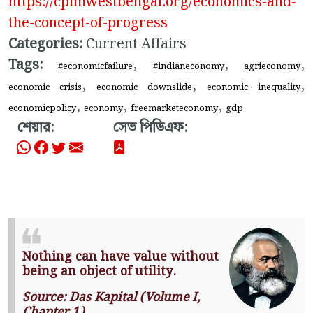
https://cpimwestbengal.org/economics-and-
the-concept-of-progress
Categories:
Current Affairs
Tags:
,
,
,
#economicfailure
#indianeconomy
agrieconomy
,
,
,
economic crisis
economic downslide
economic inequality
,
,
,
economicpolicy
economy
freemarketeconomy
gdp
শেয়ার:
সেভ পিডিএফ:
Nothing can have value without
being an object of utility.
Source: Das Kapital (Volume I,
Chapter 1)