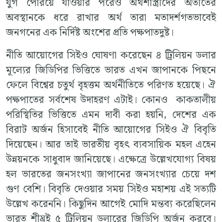
যুগ পেরিয়ে যাওয়ার পরেও অর্থশাস্ত্রীদের অতীতের
অবস্থানকে ধরে রাখার অর্থ তারা মতাদর্শগতভাবেই
জনগনের এক নির্দিষ্ট অংশের প্রতি পক্ষপাতদুষ্ট।
নীতি আয়োগের সিইও ঘোষণা করেছেন ৪ ট্রিলিয়ন ডলার
মূল্যের জিডিপির ভিত্তিতে ভারত এখন জাপানকে পিছনে
ফেলে বিশ্বের চতুর্থ বৃহত্তম অর্থনীতিতে পরিণত হয়েছে। ঐ
পক্ষপাতের সর্বশেষ উদাহরণ এটাই। কোনও কাকতালীয়
পরিস্থিতির ভিত্তিতে এমন দাবী করা হয়নি, দেশের এক
বিরাট অর্জন হিসাবেই নীতি আয়োগের সিইও ঐ বিবৃতি
দিয়েছেন। আর তাই ভারতীয় বৃহৎ ব্যবসায়িক মহল এহেন
উন্নয়নকে সাধুবাদ জানিয়েছে। এক্ষেত্রে উল্লেখযোগ্য বিষয়
হল ভারতের জনসংখ্যা জাপানের জনসংখ্যার চেয়ে দশ
গুণ বেশি। বিবৃতি দেওয়ার সময় সিইও মহাশয় এই সত্যটি
উল্লেখ করেননি। কিছুদিন আগেই মোদি মন্তব্য করেছিলেন
ভারত শীঘ্রই ৫ ট্রিলিয়ন ডলারের জিডিপি অর্জন করবে।