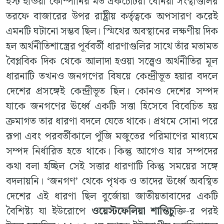
ইস্ট ইন্ডিয়া কোম্পানির মত একচেটিয়া বেনিয়া সংস্থাগুলির
তরফে বাজারের উপর রাষ্ট্রীয় কর্তৃত্বকে অপসারণ করেই
এমনটি ঘটানো সম্ভব ছিল। স্মিথের অবস্থানের লক্ষণীয় দিক
হল অর্থনীতিশাস্ত্রের পূর্ববর্তী ধারণাগুলির সাথে তাঁর মতামত
বৈপ্লবিক দিক থেকে আলাদা হওয়া সত্ত্বেও অর্থনীতির মূল
ধারনাটি তখনও জনগণের বিষয়ে কেন্দ্রীভূত হয়ার বদলে
দেশের প্রসঙ্গেই কেন্দ্রীভূত ছিল। কোনও দেশের সম্পদ
যাকে জনগণের ঊর্ধ্বে একটি সত্তা হিসেবে বিবেচিত হয়
ক্রমাগত তার ধারণা বদলে যেতে থাকে। প্রথমে সোনা পরে
রূপা এবং পরবর্তীকালে পুঁজি মজুতের পরিমাণের মাধ্যমে
সম্পদ নির্ধারিত হতে থাকে। কিন্তু আগেও যার সম্পদের
কথা বলা হচ্ছিল সেই সত্তার ধারণাটি কিন্তু সময়ের সঙ্গে
বদলায়নি। ‘জনগণ’ থেকে পৃথক ও তাদের ঊর্ধ্বে অবস্থিত
দেশের এই ধারণা ছিল বুর্জোয়া জাতীয়তাবাদের একটি
বৈশিষ্ট্য যা ইউরোপে
ওয়েস্টফেলিয়া শান্তিচু
ক্তি-র পরই